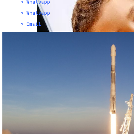
Whatsapp
Whatsapp
Email
Специалисты Пояснили, Почему Люди
Делятся На «сов» И «жаворонков»