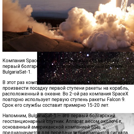
Компания SpaceX’s благополучно вывела на орбиту
первый болгарский телекоммуникационный спутник
BulgariaSat-1.
В этот раз компания бизнесмена Илона Маска планирует
произвести посадку первой ступени ракеты на корабль,
«Роскосмос» Открыл В Бразилии
расположенный в океане. Во 2-ой раз компания SpaceX
Станцию Мониторинга Околоземного
повторно использует первую ступень ракеты Falcon 9.
Срок его службы составит примерно 15-20 лет.
Пространства
Напомним, BulgariaSat-1 — это первый болгарский
геостанционарный спутник. Аппарат весом около 4 т,
основанный американской компанией SSL,
предназначается для передачи телевизионного сигнала,