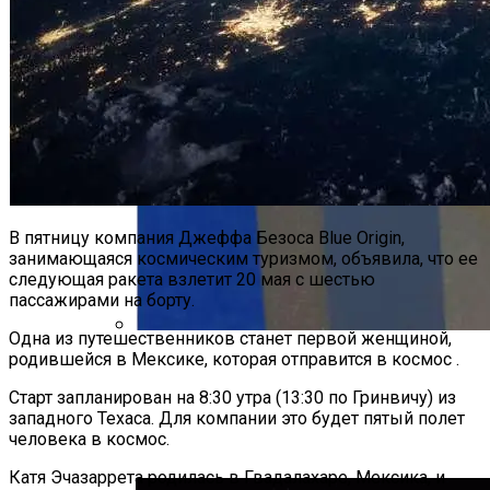
В пятницу компания Джеффа Безоса Blue Origin,
занимающаяся космическим туризмом, объявила, что ее
следующая ракета взлетит 20 мая с шестью
пассажирами на борту.
Одна из путешественников станет первой женщиной,
родившейся в Мексике, которая отправится в космос .
Планируется Создание Завода По
Производству Микробного Пластика
Старт запланирован на 8:30 утра (13:30 по Гринвичу) из
Для Производства
западного Техаса. Для компании это будет пятый полет
Высококачественного Зеленого
человека в космос.
Пластика
Катя Эчазаррета родилась в Гвадалахаре, Мексика, и