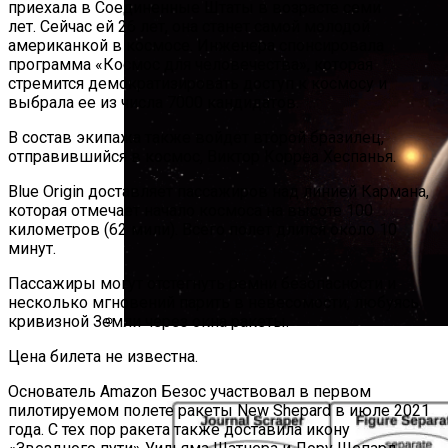
приехала в Соединенные Штаты в возрасте семи
лет. Сейчас ей 26 лет, она станет самой молодой
американкой в ​​космосе. Инженера спонсировала
программа «Космос для человечества», которая
стремится демократизировать доступ к космосу и
выбрала ее из числа 7000 кандидатов.
В состав экипажа также войдет второй бразилец,
отправившийся в космос, Виктор Корреа Хеспанья.
Blue Origin доставляет пассажиров над линией Кармана,
которая отмечает начало космоса на высоте 100
километров (62 мили). Всего полет длится около 10
минут.
Пассажиры могут отстегнуть ремни безопасности и
несколько мгновений парить в невесомости, любуясь
кривизной Земли через окна ракеты.
Обнаружена Новая Молодая И Теплая
Цена билета не известна.
Экзопланета, Похожая На Юпитер
Основатель Amazon Безос участвовал в первом
пилотируемом полете ракеты New Shepard в июле 2021
года. С тех пор ракета также доставила икону