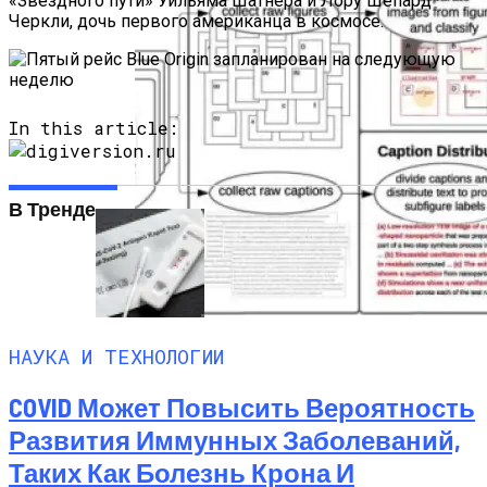
«Звездного пути» Уильяма Шатнера и Лору Шепард
Черкли, дочь первого американца в космосе.
In this article:
В Тренде
Новый Код Добывает
НАУКА И ТЕХНОЛОГИИ
Микроскопические Изображения В
Научных Статьях
COVID Может Повысить Вероятность
Развития Иммунных Заболеваний,
Таких Как Болезнь Крона И