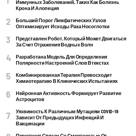
Иммунных Заболеваний, Таких Как Болезнь
Крона И Алопеция
Больший Порог Лимфатических Узлов
Оптимизирует Исходы Рака Носоглотки
Представлен Робот, Который Может Двигаться
За Счет Отражения Водных Волн
Разработана Модель Для Определения
Полярности Настроений Слов Втекстах
Комбинированная Терапия Превосходит
Химиотерапию В Клинических Испытаниях
Нейронная Активность Формирует Развитие
Астроцитов
Уязвимость К Различным Мутациям COVID-19
Зависит От Предыдущих Инфекций И
Вакцинации
Перитонит Связан Со Смертностью От