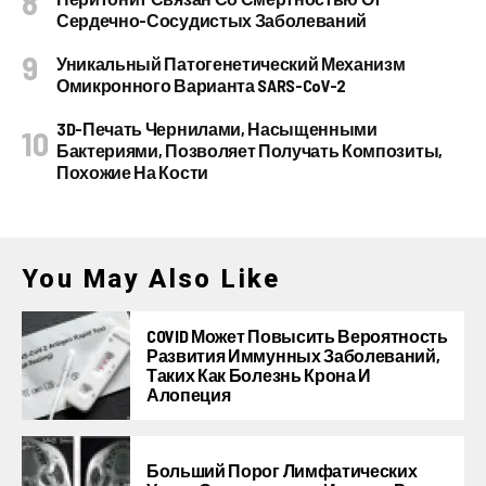
Сердечно-Сосудистых Заболеваний
Уникальный Патогенетический Механизм
Омикронного Варианта SARS-CoV-2
3D-Печать Чернилами, Насыщенными
Бактериями, Позволяет Получать Композиты,
Похожие На Кости
You May Also Like
COVID Может Повысить Вероятность
Развития Иммунных Заболеваний,
Таких Как Болезнь Крона И
Алопеция
Больший Порог Лимфатических