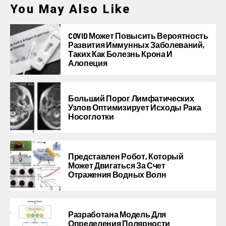
You May Also Like
COVID Может Повысить Вероятность
Развития Иммунных Заболеваний,
Таких Как Болезнь Крона И
Алопеция
Больший Порог Лимфатических
Узлов Оптимизирует Исходы Рака
Носоглотки
Представлен Робот, Который
Может Двигаться За Счет
Отражения Водных Волн
Разработана Модель Для
Определения Полярности