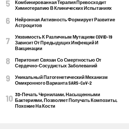
Комбинированная Терапия Превосходит
Химиотерапию В Клинических Испытаниях
Нейронная Активность Формирует Развитие
Астроцитов
Уязвимость К Различным Мутациям COVID-19
Зависит От Предыдущих Инфекций И
Вакцинации
Перитонит Связан Со Смертностью От
Сердечно-Сосудистых Заболеваний
Уникальный Патогенетический Механизм
Омикронного Варианта SARS-CoV-2
3D-Печать Чернилами, Насыщенными
Бактериями, Позволяет Получать Композиты,
Похожие На Кости