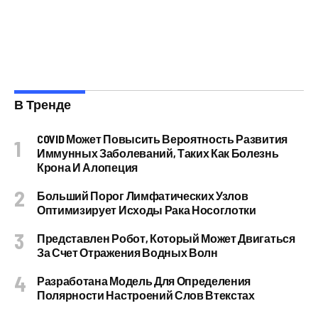
В Тренде
COVID Может Повысить Вероятность Развития
Иммунных Заболеваний, Таких Как Болезнь
Крона И Алопеция
Больший Порог Лимфатических Узлов
Оптимизирует Исходы Рака Носоглотки
Представлен Робот, Который Может Двигаться
За Счет Отражения Водных Волн
Разработана Модель Для Определения
Полярности Настроений Слов Втекстах