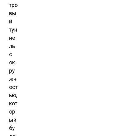
тро
вы
й
тун
не
ль
с
ок
ру
жн
ост
ью,
кот
ор
ый
бу