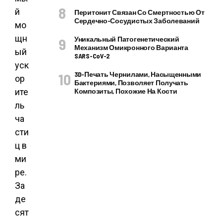
й
Перитонит Связан Со Смертностью От
Сердечно-Сосудистых Заболеваний
мо
щн
Уникальный Патогенетический
Механизм Омикронного Варианта
ый
SARS-CoV-2
уск
3D-Печать Чернилами, Насыщенными
ор
Бактериями, Позволяет Получать
ите
Композиты, Похожие На Кости
ль
ча
сти
ц в
ми
ре.
За
де
сят