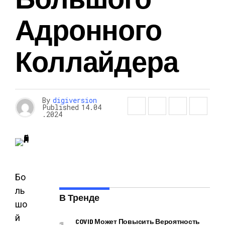
Адронного
Коллайдера
By
digiversion
Published
14.04
.2024
Бо
ль
В Тренде
шо
й
COVID Может Повысить Вероятность