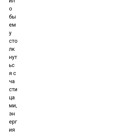
ил
о
бы
ем
у
сто
лк
нут
ьс
я с
ча
сти
ца
ми,
эн
ерг
ия