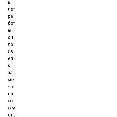
ь
лет
ра
бот
ы
он
пр
ив
ел
к
за
ме
чат
ел
ьн
ым
отк