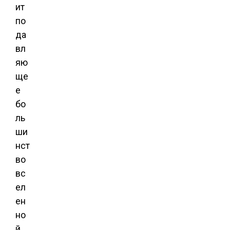
ит
по
да
вл
яю
ще
е
бо
ль
ши
нст
во
вс
ел
ен
но
й,