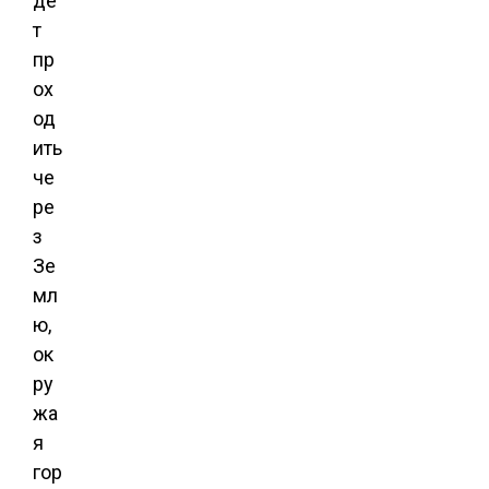
де
т
пр
ох
од
ить
че
ре
з
Зе
мл
ю,
ок
ру
жа
я
гор