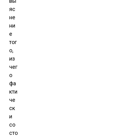
вы
яс
не
ни
е
тог
о,
из
чег
о
фа
кти
че
ск
и
со
сто