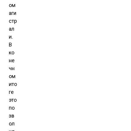
ом
аги
стр
ал
и.
В
ко
не
чн
ом
ито
ге
это
по
зв
ол