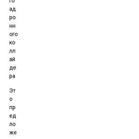
Эт
о
пр
ед
ло
же