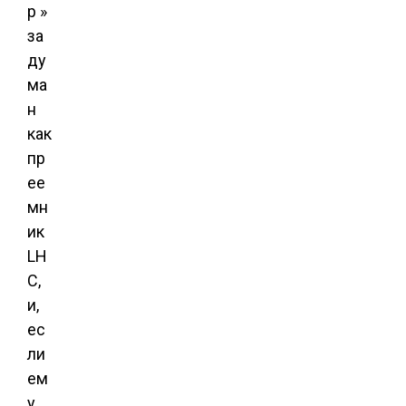
р »
за
ду
ма
н
как
пр
ее
мн
ик
LH
C,
и,
ес
ли
ем
у