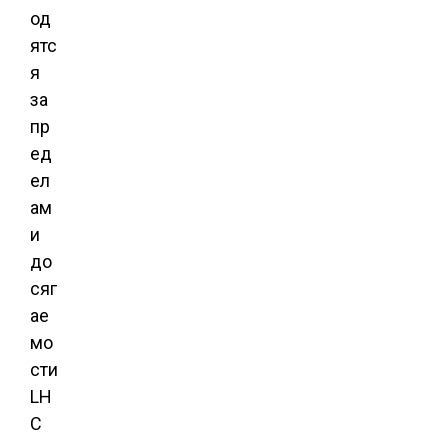
од
ятс
я
за
пр
ед
ел
ам
и
до
сяг
ае
мо
сти
LH
C