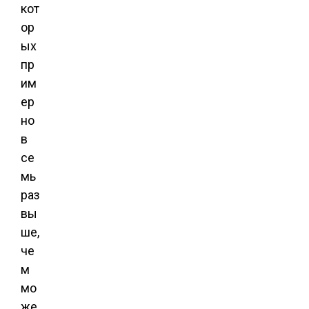
кот
ор
ых
пр
им
ер
но
в
се
мь
раз
вы
ше,
че
м
мо
же