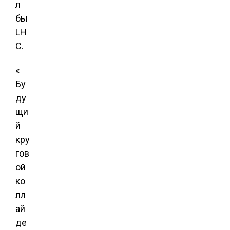
л
бы
LH
C.
«
Бу
ду
щи
й
кру
гов
ой
ко
лл
ай
де