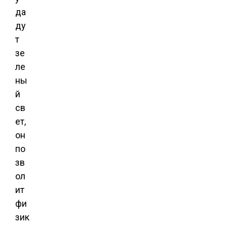
да
ду
т
зе
ле
ны
й
св
ет,
он
по
зв
ол
ит
фи
зик