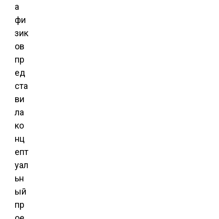
а
фи
зик
ов
пр
ед
ста
ви
ла
ко
нц
епт
уал
ьн
ый
пр
ое