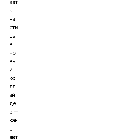
ват
ь
ча
сти
цы
в
но
вы
й
ко
лл
ай
де
р —
как
с
авт