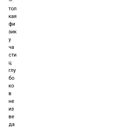
—
тол
кая
фи
зик
у
ча
сти
ц
глу
бо
ко
в
не
из
ве
да