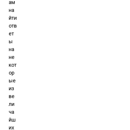
ам
на
йти
отв
ет
ы
на
не
кот
ор
ые
из
ве
ли
ча
йш
их