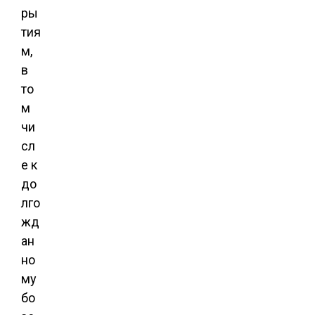
ры
тия
м,
в
то
м
чи
сл
е к
до
лго
жд
ан
но
му
бо