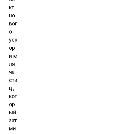
кт
но
вог
о
уск
ор
ите
ля
ча
сти
ц ,
кот
ор
ый
зат
ми