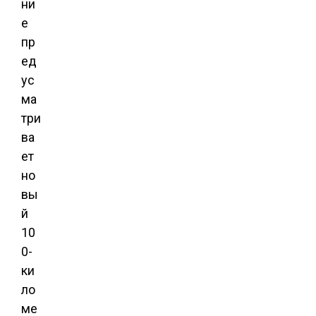
ни
е
пр
ед
ус
ма
три
ва
ет
но
вы
й
10
0-
ки
ло
ме