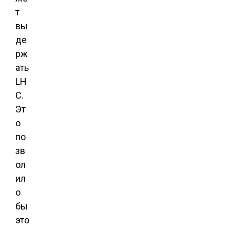
т
вы
де
рж
ать
LH
C.
Эт
о
по
зв
ол
ил
о
бы
это