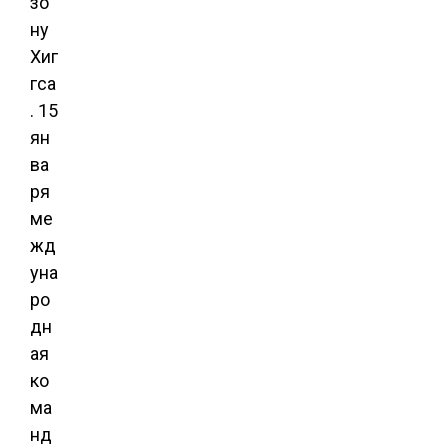
зо
ну
Хиг
гса
. 15
ян
ва
ря
ме
жд
уна
ро
дн
ая
ко
ма
нд