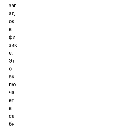
заг
ад
ок
в
фи
зик
е.
Эт
о
вк
лю
ча
ет
в
се
бя