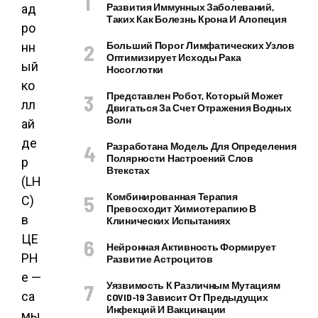
Развития Иммунных Заболеваний,
ад
Таких Как Болезнь Крона И Алопеция
ро
Больший Порог Лимфатических Узлов
нн
Оптимизирует Исходы Рака
ый
Носоглотки
ко
Представлен Робот, Который Может
лл
Двигаться За Счет Отражения Водных
Волн
ай
де
Разработана Модель Для Определения
Полярности Настроений Слов
р
Втекстах
(LH
Комбинированная Терапия
C)
Превосходит Химиотерапию В
в
Клинических Испытаниях
ЦЕ
Нейронная Активность Формирует
РН
Развитие Астроцитов
е —
Уязвимость К Различным Мутациям
са
COVID-19 Зависит От Предыдущих
Инфекций И Вакцинации
мы