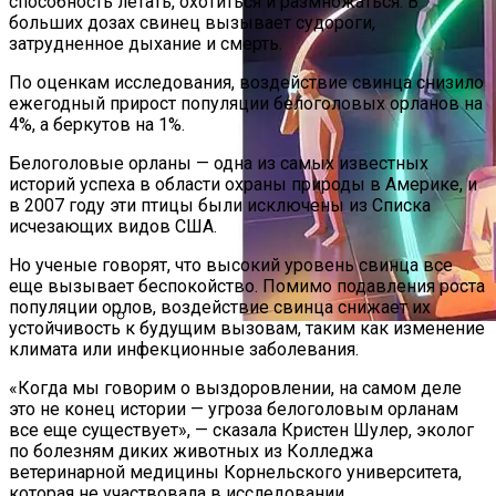
способность летать, охотиться и размножаться. В
больших дозах свинец вызывает судороги,
затрудненное дыхание и смерть.
По оценкам исследования, воздействие свинца снизило
ежегодный прирост популяции белоголовых орланов на
4%, а беркутов на 1%.
Белоголовые орланы — одна из самых известных
историй успеха в области охраны природы в Америке, и
в 2007 году эти птицы были исключены из Списка
исчезающих видов США.
Но ученые говорят, что высокий уровень свинца все
еще вызывает беспокойство. Помимо подавления роста
популяции орлов, воздействие свинца снижает их
устойчивость к будущим вызовам, таким как изменение
климата или инфекционные заболевания.
Новая Технология «изогнутого» Света
Может Стать Секретом Улучшения
«Когда мы говорим о выздоровлении, на самом деле
Беспроводной Связи
это не конец истории — угроза белоголовым орланам
все еще существует», — сказала Кристен Шулер, эколог
по болезням диких животных из Колледжа
ветеринарной медицины Корнельского университета,
которая не участвовала в исследовании.