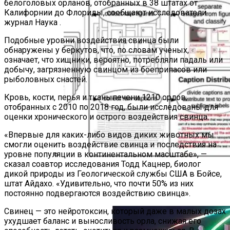
белоголовых орланов, отобранных в 38 штатах от
Калифорнии до Флориды, сообщают исследователи.
журнал Наука .
Подобные уровни воздействия свинца были
обнаружены у беркутов, что, по словам ученых,
означает, что хищники, вероятно, потребляли падаль или
добычу, загрязненную свинцом из боеприпасов или
рыболовных снастей.
Кровь, кости, перья и ткань печени 1210 орлов,
отобранных с 2010 по 2018 год, были исследованы для
оценки хронического и острого воздействия свинца.
«Впервые для каких-либо видов диких животных мы
смогли оценить воздействие свинца и последствия на
уровне популяции в континентальном масштабе», —
сказал соавтор исследования Тодд Кацнер, биолог
Новый Код Добывает
дикой природы из Геологической службы США в Бойсе,
Микроскопические Изображения В
штат Айдахо. «Удивительно, что почти 50% из них
Научных Статьях
постоянно подвергаются воздействию свинца».
Свинец — это нейротоксин, который даже в малых дозах
ухудшает баланс и выносливость орла, снижая его