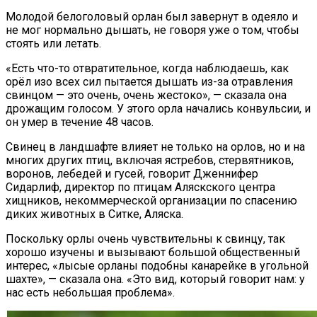
Молодой белоголовый орлан был завернут в одеяло и
не мог нормально дышать, не говоря уже о том, чтобы
стоять или летать.
«Есть что-то отвратительное, когда наблюдаешь, как
орёл изо всех сил пытается дышать из-за отравления
свинцом — это очень, очень жестоко», — сказала она
дрожащим голосом. У этого орла начались конвульсии, и
он умер в течение 48 часов.
Свинец в ландшафте влияет не только на орлов, но и на
многих других птиц, включая ястребов, стервятников,
воронов, лебедей и гусей, говорит Дженнифер
Сидарлиф, директор по птицам Аляскского центра
хищников, некоммерческой организации по спасению
диких животных в Ситке, Аляска.
Поскольку орлы очень чувствительны к свинцу, так
хорошо изучены и вызывают большой общественный
интерес, «лысые орланы подобны канарейке в угольной
шахте», — сказала она. «Это вид, который говорит нам: у
нас есть небольшая проблема».