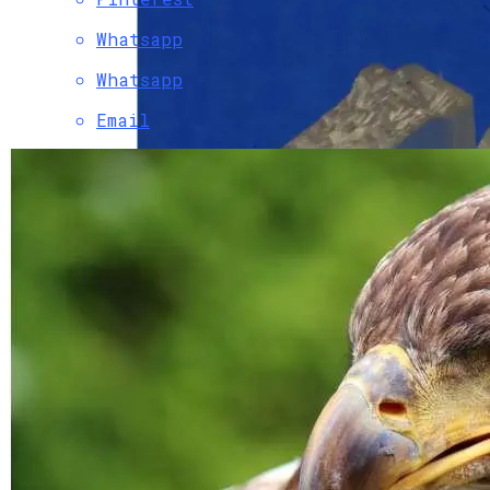
Whatsapp
Whatsapp
Email
Планируется Создание Завода По
Производству Микробного Пластика
Для Производства
Высококачественного Зеленого
Пластика