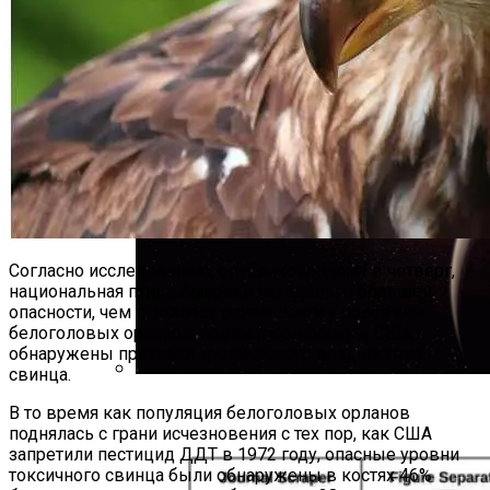
Согласно исследованию, опубликованному в четверг,
национальная птица Америки находится в большей
опасности, чем считалось ранее: почти у половины
белоголовых орланов, протестированных в США,
обнаружены признаки хронического воздействия
свинца.
Обнаружена Новая Молодая И Теплая
В то время как популяция белоголовых орланов
Экзопланета, Похожая На Юпитер
поднялась с грани исчезновения с тех пор, как США
запретили пестицид ДДТ в 1972 году, опасные уровни
токсичного свинца были обнаружены в костях 46%