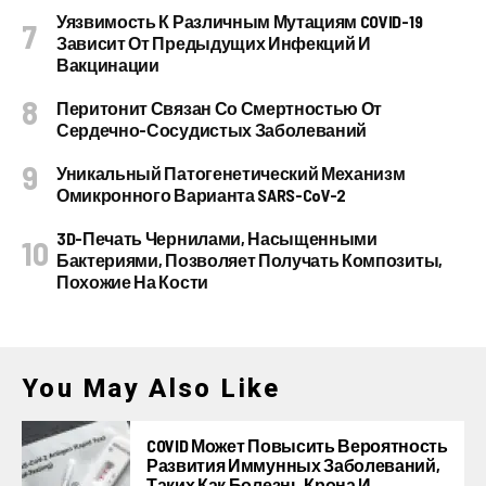
Уязвимость К Различным Мутациям COVID-19
Зависит От Предыдущих Инфекций И
Вакцинации
Перитонит Связан Со Смертностью От
Сердечно-Сосудистых Заболеваний
Уникальный Патогенетический Механизм
Омикронного Варианта SARS-CoV-2
3D-Печать Чернилами, Насыщенными
Бактериями, Позволяет Получать Композиты,
Похожие На Кости
You May Also Like
COVID Может Повысить Вероятность
Развития Иммунных Заболеваний,
Таких Как Болезнь Крона И