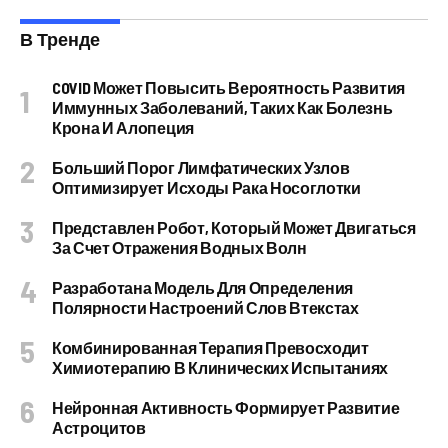
В Тренде
COVID Может Повысить Вероятность Развития
Иммунных Заболеваний, Таких Как Болезнь
Крона И Алопеция
Больший Порог Лимфатических Узлов
Оптимизирует Исходы Рака Носоглотки
Представлен Робот, Который Может Двигаться
За Счет Отражения Водных Волн
Разработана Модель Для Определения
Полярности Настроений Слов Втекстах
Комбинированная Терапия Превосходит
Химиотерапию В Клинических Испытаниях
Нейронная Активность Формирует Развитие
Астроцитов