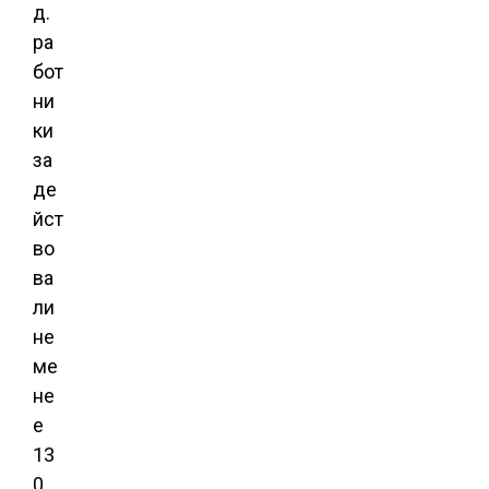
д.
ра
бот
ни
ки
за
де
йст
во
ва
ли
не
ме
не
е
13
0