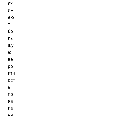
ях
им
ею
т
бо
ль
шу
ю
ве
ро
ятн
ост
ь
по
яв
ле
ни