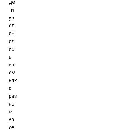
де
ти
ув
ел
ич
ил
ис
ь
в с
ем
ьях
с
раз
ны
м
ур
ов