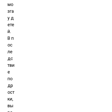
мо
зга
у д
ете
й.
В п
ос
ле
дс
тви
е
по
др
ост
ки,
вы