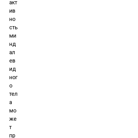
акт
ив
но
сть
ми
нд
ал
ев
ид
ног
о
тел
а
мо
же
т
пр