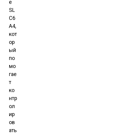
е
SL
C6
A4,
кот
ор
ый
по
мо
гае
т
ко
нтр
ол
ир
ов
ать