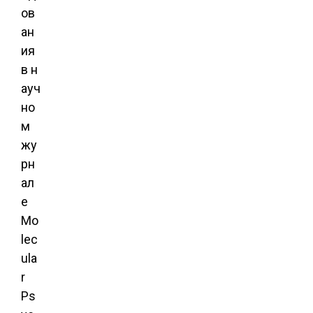
ов
ан
ия
в н
ауч
но
м
жу
рн
ал
е
Mo
lec
ula
r
Ps