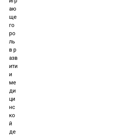
игр
аю
ще
го
ро
ль
в р
азв
ити
и
ме
ди
ци
нс
ко
й
де