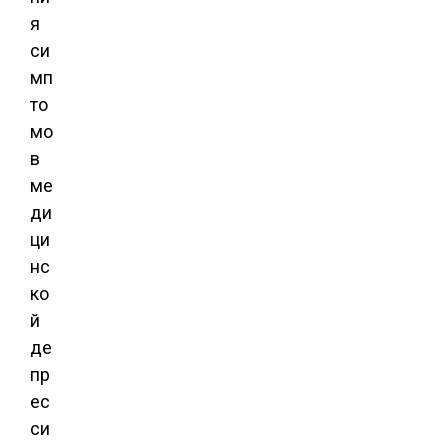
я
си
мп
то
мо
в
ме
ди
ци
нс
ко
й
де
пр
ес
си