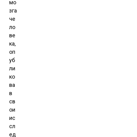
мо
зга
че
ло
ве
ка,
оп
уб
ли
ко
ва
в
св
ои
ис
сл
ед