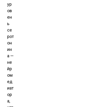
ур
ов
ен
ь
се
рот
он
ин
а —
не
йр
ом
ед
иат
ор
а,