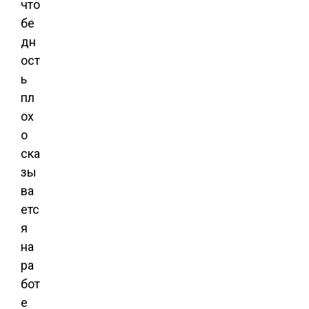
что
бе
дн
ост
ь
пл
ох
о
ска
зы
ва
етс
я
на
ра
бот
е