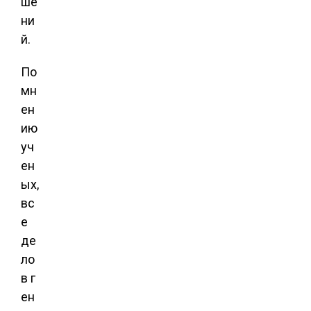
ше
ни
й.
По
мн
ен
ию
уч
ен
ых,
вс
е
де
ло
в г
ен