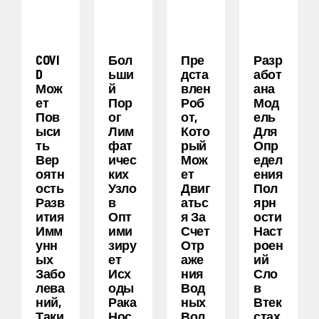
COVI
Бол
Пре
Разр
D
Ьши
Дста
Абот
Мож
Й
Влен
Ана
Ет
Пор
Роб
Мод
Пов
Ог
От,
Ель
Ыси
Лим
Кото
Для
Ть
Фат
Рый
Опр
Вер
Ичес
Мож
Едел
Оятн
Ких
Ет
Ения
Ость
Узло
Двиг
Пол
Разв
В
Атьс
Ярн
Ития
Опт
Я За
Ости
Имм
Ими
Счет
Наст
Унн
Зиру
Отр
Роен
Ых
Ет
Аже
Ий
Забо
Исх
Ния
Сло
Лева
Оды
Вод
В
Ний,
Рака
Ных
Втек
Таки
Нос
Вол
Стах