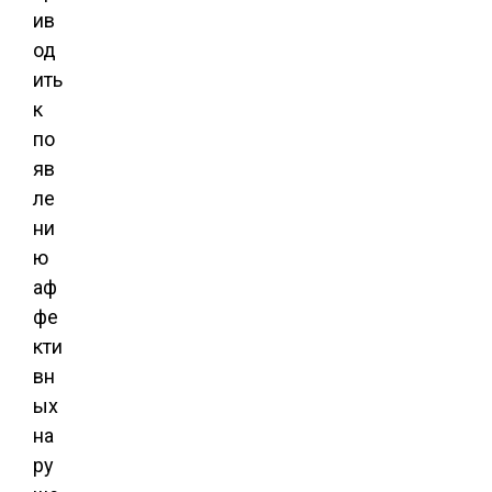
ив
од
ить
к
по
яв
ле
ни
ю
аф
фе
кти
вн
ых
на
ру