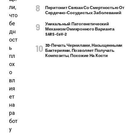
ли,
Перитонит Связан Со Смертностью От
Сердечно-Сосудистых Заболеваний
что
бе
Уникальный Патогенетический
Механизм Омикронного Варианта
дн
SARS-CoV-2
ост
3D-Печать Чернилами, Насыщенными
ь
Бактериями, Позволяет Получать
пл
Композиты, Похожие На Кости
ох
о
вл
ия
ет
на
ра
бот
у