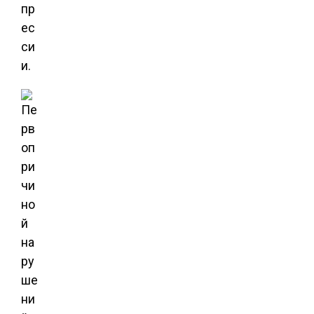
пр
ес
си
и.