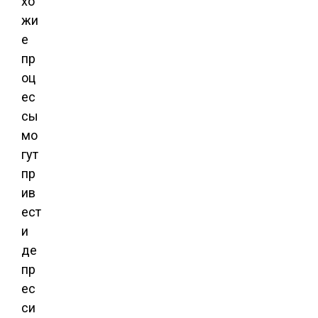
хо
жи
е
пр
оц
ес
сы
мо
гут
пр
ив
ест
и
де
пр
ес
си