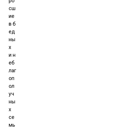
ро
сш
ие
в б
ед
ны
х
и н
еб
лаг
оп
ол
уч
ны
х
се
мь