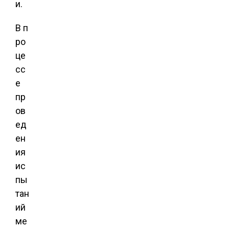
и.
В п
ро
це
сс
е
пр
ов
ед
ен
ия
ис
пы
тан
ий
ме