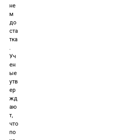
не
м
до
ста
тка
.
Уч
ен
ые
утв
ер
жд
аю
т,
что
по