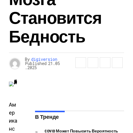
Становится
Бедность
By
digiversion
Published
21.05
.2025
Ам
ер
В Тренде
ика
нс
COVID Может Повысить Вероятность