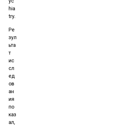
yc
hia
try.
Ре
зул
ьта
т
ис
сл
ед
ов
ан
ия
по
каз
ал,