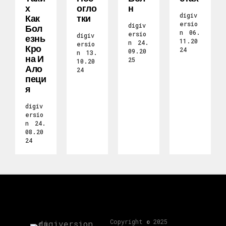
Х
Огло
Н
digiv
Как
Тки
ersio
digiv
Бол
n
06.
ersio
digiv
Езнь
11.20
n
24.
ersio
Кро
24
09.20
n
13.
На И
25
10.20
Ало
24
Пеци
Я
digiv
ersio
n
24.
08.20
24
Copyright © 2025