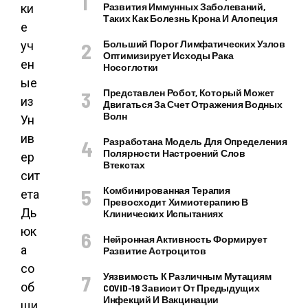
Развития Иммунных Заболеваний,
ки
Таких Как Болезнь Крона И Алопеция
е
Больший Порог Лимфатических Узлов
уч
Оптимизирует Исходы Рака
ен
Носоглотки
ые
Представлен Робот, Который Может
из
Двигаться За Счет Отражения Водных
Волн
Ун
ив
Разработана Модель Для Определения
Полярности Настроений Слов
ер
Втекстах
сит
Комбинированная Терапия
ета
Превосходит Химиотерапию В
Дь
Клинических Испытаниях
юк
Нейронная Активность Формирует
а
Развитие Астроцитов
со
Уязвимость К Различным Мутациям
об
COVID-19 Зависит От Предыдущих
Инфекций И Вакцинации
щи