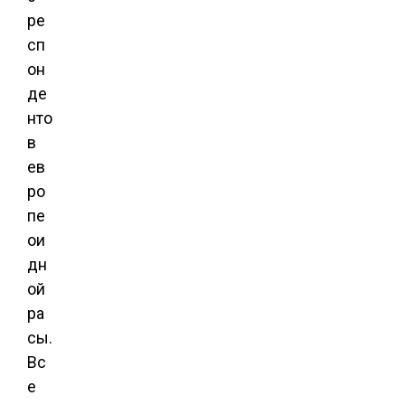
ре
сп
он
де
нто
в
ев
ро
пе
ои
дн
ой
ра
сы.
Вс
е