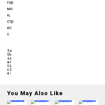
гор
мо
н,
стр
ес
с
In
th
is
ar
ti
cl
e:
You May Also Like