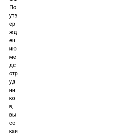
По
утв
ер
жд
ен
ию
ме
дс
отр
уд
ни
ко
в,
вы
со
кая