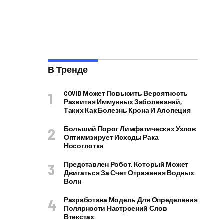
В Тренде
COVID Может Повысить Вероятность
Развития Иммунных Заболеваний,
Таких Как Болезнь Крона И Алопеция
Больший Порог Лимфатических Узлов
Оптимизирует Исходы Рака
Носоглотки
Представлен Робот, Который Может
Двигаться За Счет Отражения Водных
Волн
Разработана Модель Для Определения
Полярности Настроений Слов
Втекстах