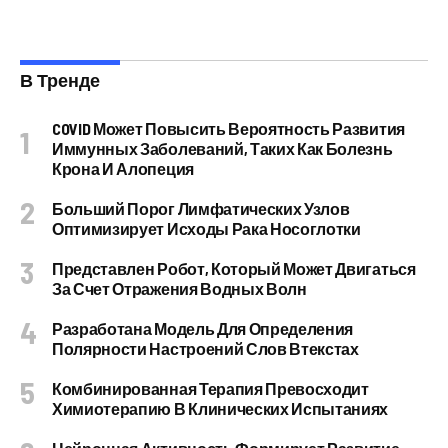
В Тренде
COVID Может Повысить Вероятность Развития
Иммунных Заболеваний, Таких Как Болезнь
Крона И Алопеция
Больший Порог Лимфатических Узлов
Оптимизирует Исходы Рака Носоглотки
Представлен Робот, Который Может Двигаться
За Счет Отражения Водных Волн
Разработана Модель Для Определения
Полярности Настроений Слов Втекстах
Комбинированная Терапия Превосходит
Химиотерапию В Клинических Испытаниях