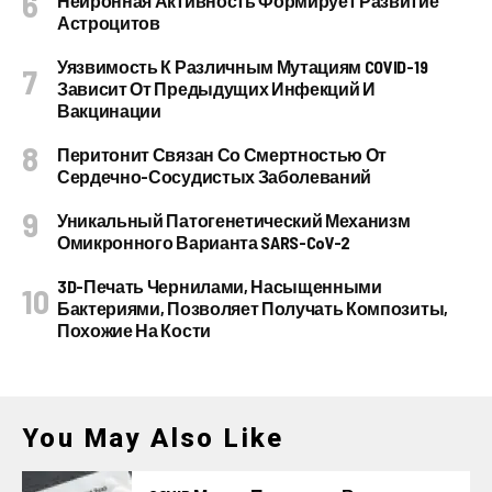
Нейронная Активность Формирует Развитие
Астроцитов
Уязвимость К Различным Мутациям COVID-19
Зависит От Предыдущих Инфекций И
Вакцинации
Перитонит Связан Со Смертностью От
Сердечно-Сосудистых Заболеваний
Уникальный Патогенетический Механизм
Омикронного Варианта SARS-CoV-2
3D-Печать Чернилами, Насыщенными
Бактериями, Позволяет Получать Композиты,
Похожие На Кости
You May Also Like