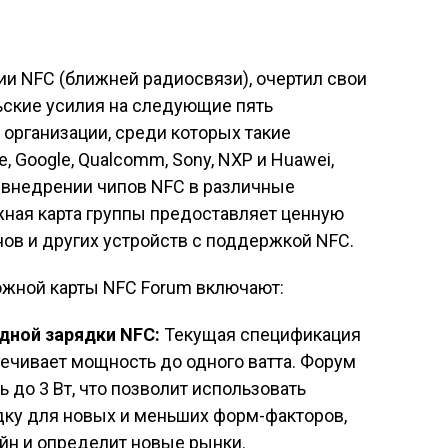
ции NFC (ближней радиосвязи), очертил свои
ские усилия на следующие пять
 организации, среди которых такие
e, Google, Qualcomm, Sony, NXP и Huawei,
 внедрении чипов NFC в различные
жная карта группы предоставляет ценную
в и других устройств с поддержкой NFC.
ожной карты NFC Forum включают:
дной зарядки NFC:
Текущая спецификация
ечивает мощность до одного ватта. Форум
 до 3 Вт, что позволит использовать
дку для новых и меньших форм-факторов,
н и определит новые рынки.