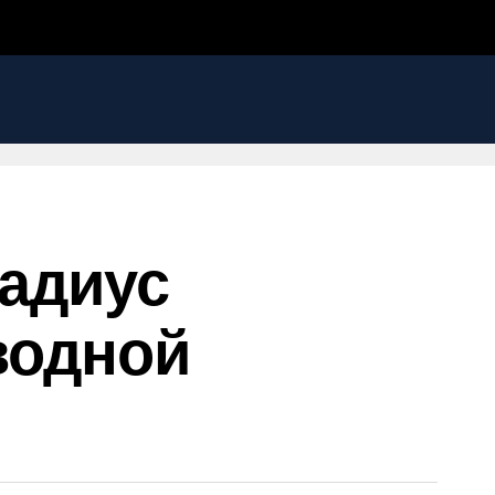
Радиус
водной