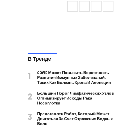
В Тренде
COVID Может Повысить Вероятность
Развития Иммунных Заболеваний,
Таких Как Болезнь Крона И Алопеция
Больший Порог Лимфатических Узлов
Оптимизирует Исходы Рака
Носоглотки
Представлен Робот, Который Может
Двигаться За Счет Отражения Водных
Волн