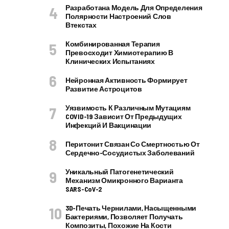
Разработана Модель Для Определения
Полярности Настроений Слов
Втекстах
Комбинированная Терапия
Превосходит Химиотерапию В
Клинических Испытаниях
Нейронная Активность Формирует
Развитие Астроцитов
Уязвимость К Различным Мутациям
COVID-19 Зависит От Предыдущих
Инфекций И Вакцинации
Перитонит Связан Со Смертностью От
Сердечно-Сосудистых Заболеваний
Уникальный Патогенетический
Механизм Омикронного Варианта
SARS-CoV-2
3D-Печать Чернилами, Насыщенными
Бактериями, Позволяет Получать
Композиты, Похожие На Кости