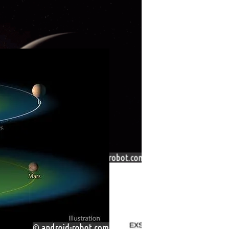
зопланета, Похожая На Юпитер