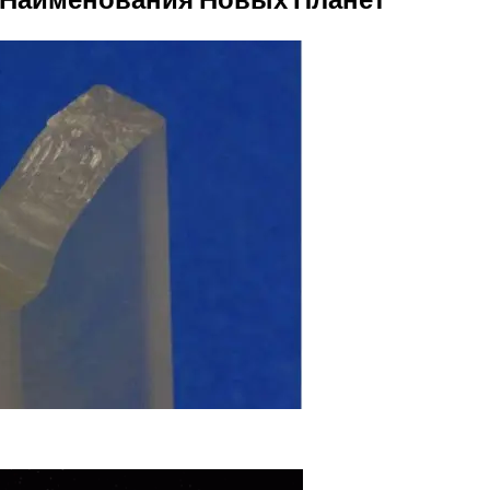
зводству Микробного Пластика Для Производства Высо