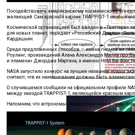
Посодействовать американскому космическому агентс
желающий. Сам красный карлик TRAPPIST-1 необыкновен
Космической организацией был введен в «Твиттере» х
для новых планет, передает «Российский Диалог». Экз
Кардашьян.
Среди предложенных способов — имена гномов из сказк
Роулинг, произведений Алана Александра Милна про Ви
и пламени» Джорджа Мартина, а именно Hold the door, Hold 
NASA запустило конкурс на лучшее название новых экз
считают, что их наименования должны быть взаимосвя
О случившемся сообщили на официальном профиле NASA
Новый Код Добывает Микроскопические
между звездой TRAPPIST-1, являющейся красным карл
Напомним, что астрономы обнаружили новые семь план