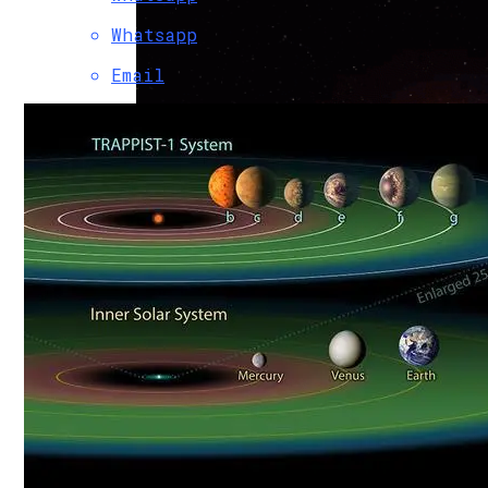
Whatsapp
Email
Обнаружена Новая Молодая И Теплая Эк