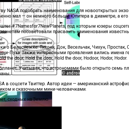
тву NASA подобрать наименования для новооткрытых экз
но мал — он немного больше Юпитера в диаметре, а его м
ештег #7Namesfor7NewPlanets, под которым юзеры соцсети
опланетам посоветовали присвоить наименования известны
и о Белоснежке: Тихоня, Док, Весельчак, Чихун, Простак,
нни-Пуха. Также интересными проявления вились имена г
the door, Hold the door, Hold the door, Hodoor, Hodor, Hodor.
опланет. Учитывая, что астрономами было открыто семь пл
заны.
 в соцсети Твиттер. Автор идеи — американский астрофиз
 Изображения В Научных Статьях
иком и сказочными мини-человечками.
ет, сходных на Землю.