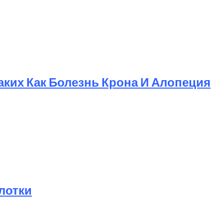
ких Как Болезнь Крона И Алопеция
ах
лотки