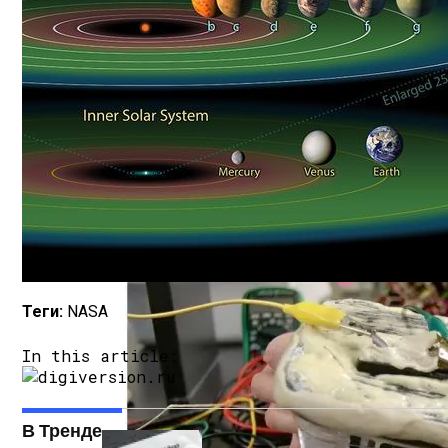
Новая Технология «изогнутого» Света 
Теги:
NASA
In this article:
В Тренде