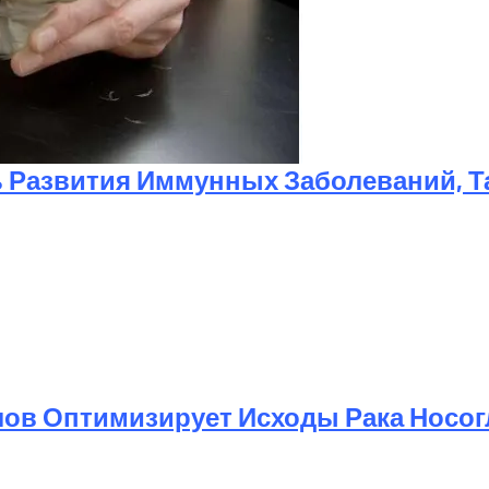
 Развития Иммунных Заболеваний, Та
ирает И Хранит Электроэнергию В Удаленных Настройк
ов Оптимизирует Исходы Рака Носог