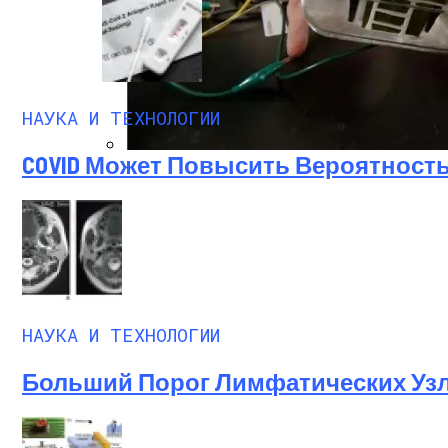
НАУКА И ТЕХНОЛОГИИ
COVID Может Повысить Вероятность
Представлено Устройство, Которое Соб
НАУКА И ТЕХНОЛОГИИ
Больший Порог Лимфатических Узл