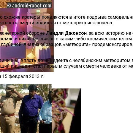
о схожие кратеры появляются в итоге подрыва самодельны
оятность смерти водителя от метеорита исключена.
планетарной обороне
Линдли Джонсон
, за всю историю не
земле и никак не связан с каким-либо космическим телом.
 глубиной. Анализ образцов «метеорита» продемонстрирова
диничны, вплоть до инцидента с челябинским метеоритом 
ший инцидент стал первым случаем смерти человека от ме
15 февраля 2013 г.
Может Стать Секретом Улучшения Беспроводной Связи