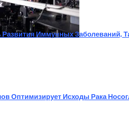
 Развития Иммунных Заболеваний, Та
импиаду Для Учителей Физики «Лига Лучших»
ов Оптимизирует Исходы Рака Носог