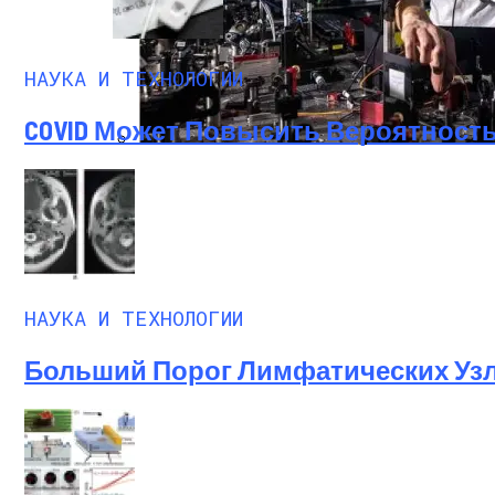
НАУКА И ТЕХНОЛОГИИ
COVID Может Повысить Вероятность
НИЯУ МИФИ Проведет Всероссийскую Ол
НАУКА И ТЕХНОЛОГИИ
Больший Порог Лимфатических Узл