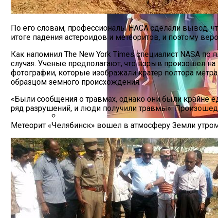
По его словам, профессионалы НАСА сделали вывод, чт
итоге падения астероидов и метеоритов, и поэтому вер
Как напомнил The New York Times специалист NASA по 
случая. Ученые предполагают, что взрыв произошел на 
фотографии, которые изображали кратер полтора метра
образцом земного происхождения.
«Были сообщения о травмах, однако они были крайне е
ряд разрушений, и люди получили травмы». Произошед
Метеорит «Челябинск» вошел в атмосферу Земли утром 
Новая Технология «изогнутого» Света 