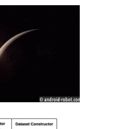
зопланета, Похожая На Юпитер