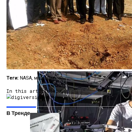
Представлено Устройство, Которое Соб
Теги:
NASA, метеорит
In this article:
В Тренде