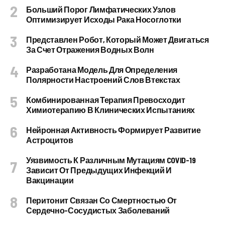
Больший Порог Лимфатических Узлов
Оптимизирует Исходы Рака Носоглотки
Представлен Робот, Который Может Двигаться
За Счет Отражения Водных Волн
Разработана Модель Для Определения
Полярности Настроений Слов Втекстах
Комбинированная Терапия Превосходит
Химиотерапию В Клинических Испытаниях
Нейронная Активность Формирует Развитие
Астроцитов
Уязвимость К Различным Мутациям COVID-19
Зависит От Предыдущих Инфекций И
Вакцинации
Перитонит Связан Со Смертностью От
Сердечно-Сосудистых Заболеваний