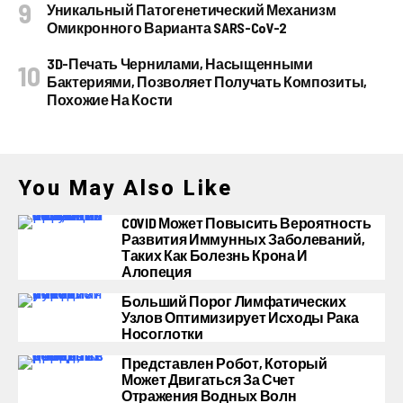
Уникальный Патогенетический Механизм
Омикронного Варианта SARS-CoV-2
3D-Печать Чернилами, Насыщенными
Бактериями, Позволяет Получать Композиты,
Похожие На Кости
You May Also Like
COVID Может Повысить Вероятность
Развития Иммунных Заболеваний,
Таких Как Болезнь Крона И
Алопеция
Больший Порог Лимфатических
Узлов Оптимизирует Исходы Рака
Носоглотки
Представлен Робот, Который
Может Двигаться За Счет
Отражения Водных Волн