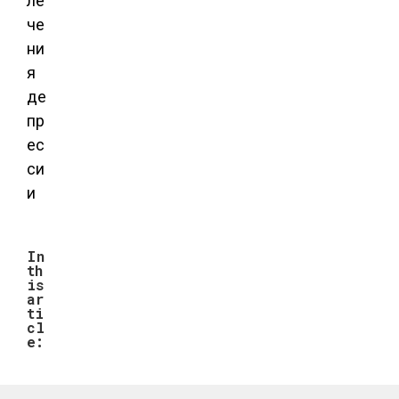
In
th
is
ar
ti
cl
e: