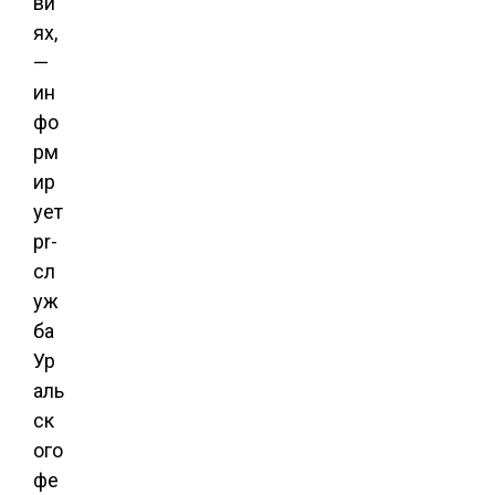
ви
ях,
—
ин
фо
рм
ир
ует
pr-
сл
уж
ба
Ур
аль
ск
ого
фе