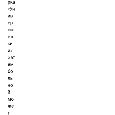
рка
«Ун
ив
ер
сит
етс
ки
й».
Зат
ем
бо
ль
но
й
мо
же
т