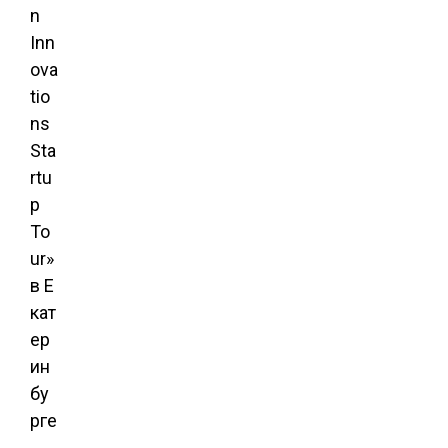
n
Inn
ova
tio
ns
Sta
rtu
p
To
ur»
в Е
кат
ер
ин
бу
рге
,