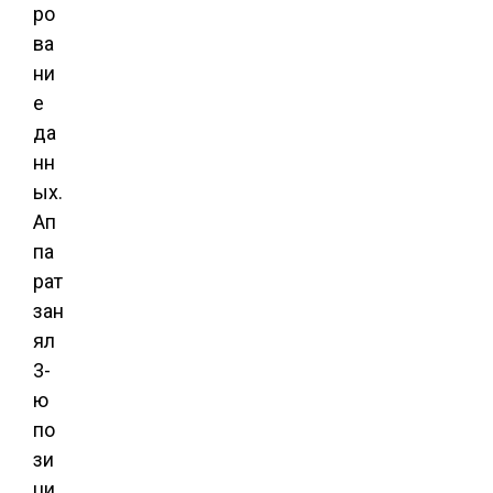
ро
ва
ни
е
да
нн
ых.
Ап
па
рат
зан
ял
3-
ю
по
зи
ци