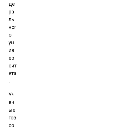
де
ра
ль
ног
о
ун
ив
ер
сит
ета
.
Уч
ен
ые
гов
ор