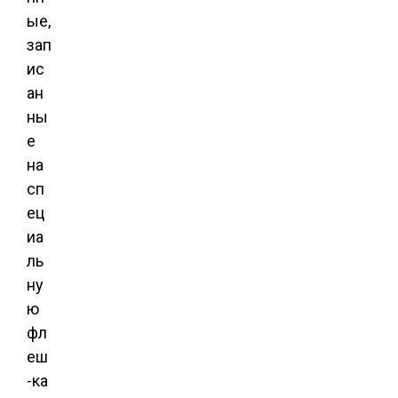
ые,
зап
ис
ан
ны
е
на
сп
ец
иа
ль
ну
ю
фл
еш
-ка