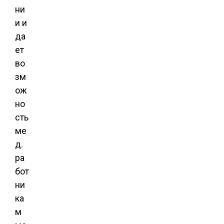
ни
и и
да
ет
во
зм
ож
но
сть
ме
д.
ра
бот
ни
ка
м