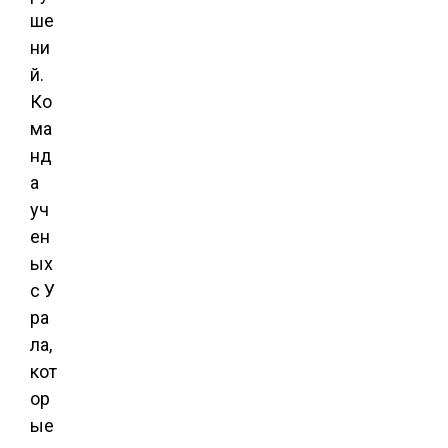
ше
ни
й.
Ко
ма
нд
а
уч
ен
ых
с У
ра
ла,
кот
ор
ые