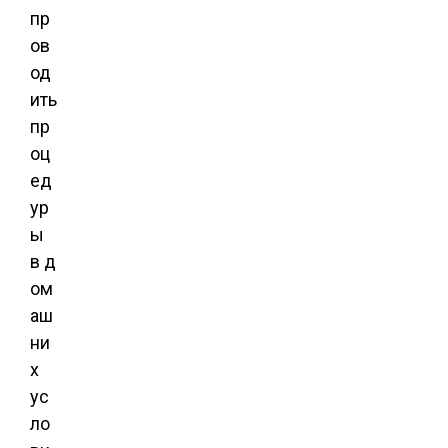
пр
ов
од
ить
пр
оц
ед
ур
ы
в д
ом
аш
ни
х
ус
ло