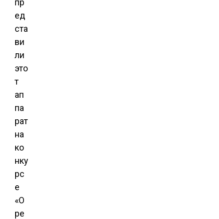
пр
ед
ста
ви
ли
это
т
ап
па
рат
на
ко
нку
рс
е
«O
pe