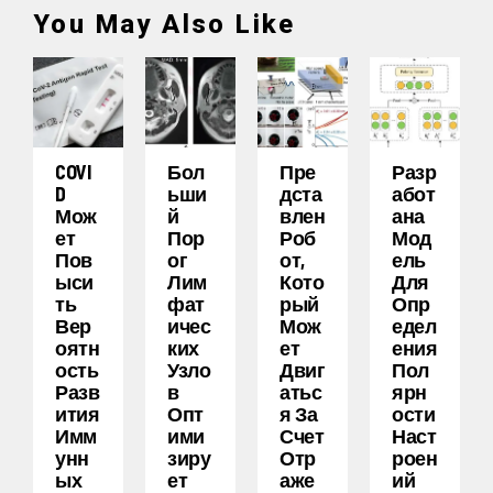
You May Also Like
COVI
Бол
Пре
Разр
D
Ьши
Дста
Абот
Мож
Й
Влен
Ана
Ет
Пор
Роб
Мод
Пов
Ог
От,
Ель
Ыси
Лим
Кото
Для
Ть
Фат
Рый
Опр
Вер
Ичес
Мож
Едел
Оятн
Ких
Ет
Ения
Ость
Узло
Двиг
Пол
Разв
В
Атьс
Ярн
Ития
Опт
Я За
Ости
Имм
Ими
Счет
Наст
Унн
Зиру
Отр
Роен
Ых
Ет
Аже
Ий