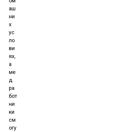
ом
аш
ни
х
ус
ло
ви
ях,
а
ме
д.
ра
бот
ни
ки
см
огу