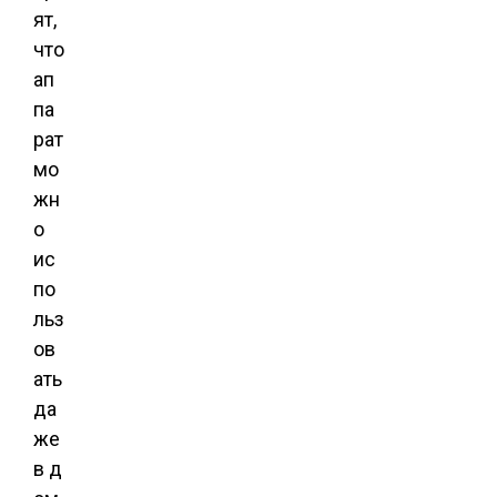
ят,
что
ап
па
рат
мо
жн
о
ис
по
льз
ов
ать
да
же
в д