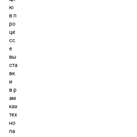
ю
в п
ро
це
сс
е
вы
ста
вк
и
в р
ам
ках
тех
но
па