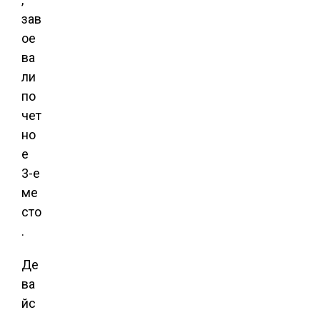
зав
ое
ва
ли
по
чет
но
е
3-е
ме
сто
.
Де
ва
йс