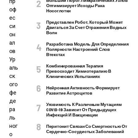
Больший Порог Лимфатических Узлов
пр
Оптимизирует Исходы Рака
оф
Носоглотки
ес
Представлен Робот, Который Может
си
Двигаться За Счет Отражения Водных
Волн
он
ал
Разработана Модель Для Определения
Полярности Настроений Слов
ов
Втекстах
Ур
Комбинированная Терапия
аль
Превосходит Химиотерапию В
ск
Клинических Испытаниях
ого
Нейронная Активность Формирует
фе
Развитие Астроцитов
де
Уязвимость К Различным Мутациям
ра
COVID-19 Зависит От Предыдущих
Инфекций И Вакцинации
ль
ног
Перитонит Связан Со Смертностью От
Сердечно-Сосудистых Заболеваний
о