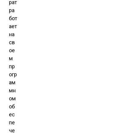
рат
ра
бот
ает
на
св
ое
м
пр
огр
ам
мн
ом
об
ес
пе
че