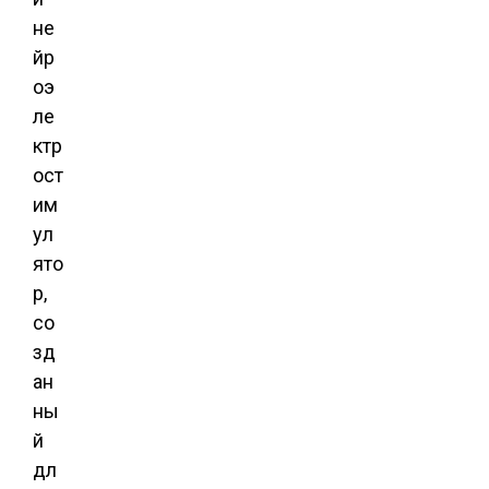
не
йр
оэ
ле
ктр
ост
им
ул
ято
р,
со
зд
ан
ны
й
дл