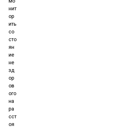
мо
нит
ор
ить
со
сто
ян
ие
не
зд
ор
ов
ого
на
ра
сст
оя