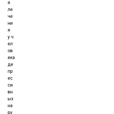
я
ле
че
ни
я
у ч
ел
ов
ека
де
пр
ес
си
вн
ых
на
ру