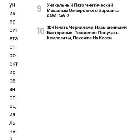
ун
Уникальный Патогенетический
Механизм Омикронного Варианта
ив
SARS-CoV-2
ер
3D-Печать Чернилами, Насыщенными
сит
Бактериями, Позволяет Получать
Композиты, Похожие На Кости
ета
сп
ро
ект
ир
ов
ан
сп
ец
иа
ль
ны
й