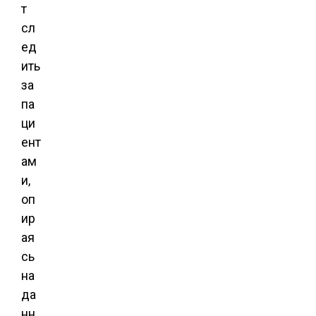
т
сл
ед
ить
за
па
ци
ент
ам
и,
оп
ир
ая
сь
на
да
нн