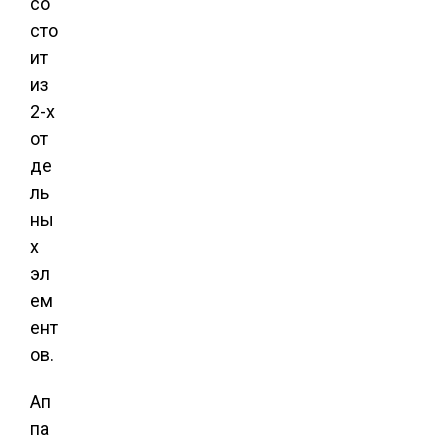
со
сто
ит
из
2-х
от
де
ль
ны
х
эл
ем
ент
ов.
Ап
па