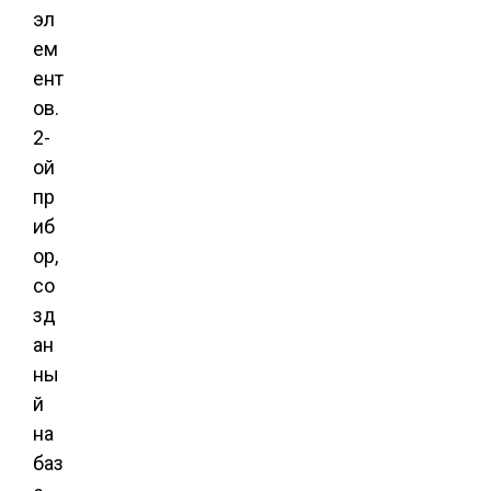
эл
ем
ент
ов.
2-
ой
пр
иб
ор,
со
зд
ан
ны
й
на
баз