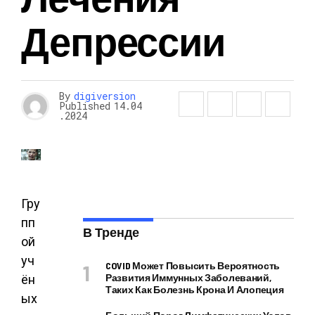
Депрессии
By
digiversion
Published
14.04
.2024
Гру
пп
В Тренде
ой
уч
COVID Может Повысить Вероятность
Развития Иммунных Заболеваний,
ён
Таких Как Болезнь Крона И Алопеция
ых