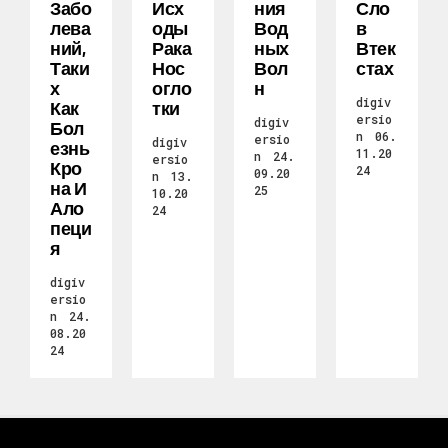
Забо
Исх
Ния
Сло
Лева
Оды
Вод
В
Ний,
Рака
Ных
Втек
Таки
Нос
Вол
Стах
Х
Огло
Н
digiv
Как
Тки
ersio
digiv
Бол
n
06.
ersio
digiv
Езнь
11.20
n
24.
ersio
Кро
24
09.20
n
13.
На И
25
10.20
Ало
24
Пеци
Я
digiv
ersio
n
24.
08.20
24