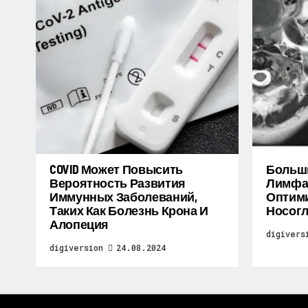
COVID Может Повысить
Больш
Вероятность Развития
Лимфат
Иммунных Заболеваний,
Оптими
Таких Как Болезнь Крона И
Носогл
Алопеция
digivers
digiversion
24.08.2024