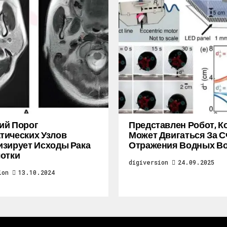
ий Порог
Представлен Робот, 
ических Узлов
Может Двигаться За С
зирует Исходы Рака
Отражения Водных В
отки
digiversion
24.09.2025
ion
13.10.2024