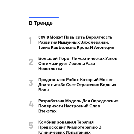
В Тренде
COVID Может Повысить Вероятность
Развития Иммунных Заболеваний,
Таких Как Болезнь Крона И Алопеция
Больший Порог Лимфатических Узлов
Оптимизирует Исходы Рака
Носоглотки
Представлен Робот, Который Может
Двигаться За Счет Отражения Водных
Волн
Разработана Модель Для Определения
Полярности Настроений Слов
Втекстах
Комбинированная Терапия
Превосходит Химиотерапию В
Клинических Испытаниях