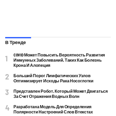
В Тренде
COVID Может Повысить Вероятность Развития
Иммунных Заболеваний, Таких Как Болезнь
Крона И Алопеция
Больший Порог Лимфатических Узлов
Оптимизирует Исходы Рака Носоглотки
Представлен Робот, Который Может Двигаться
За Счет Отражения Водных Волн
Разработана Модель Для Определения
Полярности Настроений Слов Втекстах