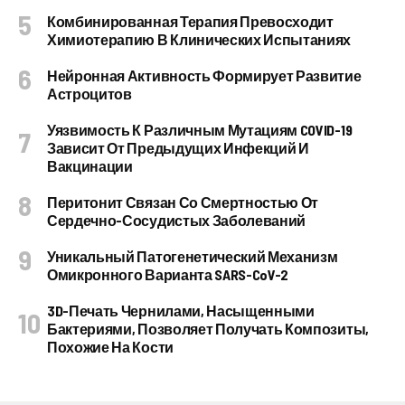
Комбинированная Терапия Превосходит
Химиотерапию В Клинических Испытаниях
Нейронная Активность Формирует Развитие
Астроцитов
Уязвимость К Различным Мутациям COVID-19
Зависит От Предыдущих Инфекций И
Вакцинации
Перитонит Связан Со Смертностью От
Сердечно-Сосудистых Заболеваний
Уникальный Патогенетический Механизм
Омикронного Варианта SARS-CoV-2
3D-Печать Чернилами, Насыщенными
Бактериями, Позволяет Получать Композиты,
Похожие На Кости