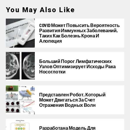
You May Also Like
COVID Может Повысить Вероятность
Развития Иммунных Заболеваний,
Таких Как Болезнь Крона И
Алопеция
Больший Порог Лимфатических
Узлов Оптимизирует Исходы Рака
Носоглотки
Представлен Робот, Который
Может Двигаться За Счет
Отражения Водных Волн
Разработана Модель Для