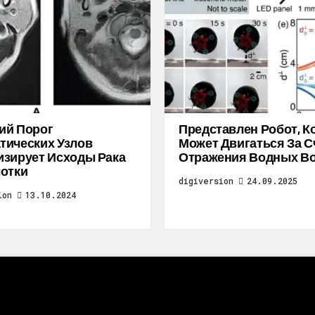
ий Порог
Представлен Робот, 
ических Узлов
Может Двигаться За С
зирует Исходы Рака
Отражения Водных В
отки
digiversion
24.09.2025
ion
13.10.2024