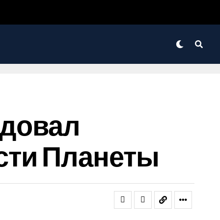
одовал
сти Планеты