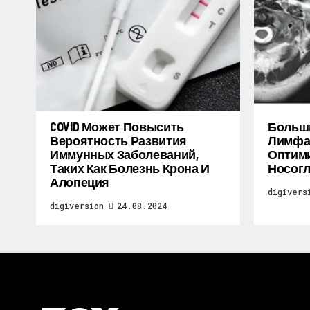
COVID Может Повысить
Больш
Вероятность Развития
Лимфат
Иммунных Заболеваний,
Оптими
Таких Как Болезнь Крона И
Носогл
Алопеция
digivers
digiversion
24.08.2024