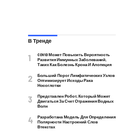
В Тренде
COVID Может Повысить Вероятность
Развития Иммунных Заболеваний,
Таких Как Болезнь Крона И Алопеция
Больший Порог Лимфатических Узлов
Оптимизирует Исходы Рака
Носоглотки
Представлен Робот, Который Может
Двигаться За Счет Отражения Водных
Волн
Разработана Модель Для Определения
Полярности Настроений Слов
Втекстах