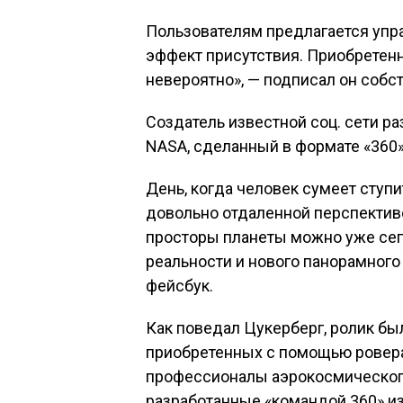
Пользователям предлагается упра
эффект присутствия. Приобретенн
невероятно», — подписал он собс
Создатель известной соц. сети р
NASA, сделанный в формате «360»
День, когда человек сумеет ступи
довольно отдаленной перспективо
просторы планеты можно уже сег
реальности и нового панорамног
фейсбук.
Как поведал Цукерберг, ролик бы
приобретенных с помощью ровера 
профессионалы аэрокосмического
разработанные «командой 360» из