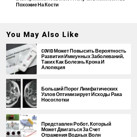
Похожие На Кости
You May Also Like
COVID Может Повысить Вероятность
Развития Иммунных Заболеваний,
Таких Как Болезнь Крона И
Алопеция
Больший Порог Лимфатических
Узлов Оптимизирует Исходы Рака
Носоглотки
Представлен Робот, Который
Может Двигаться За Счет
Отражения Водных Волн