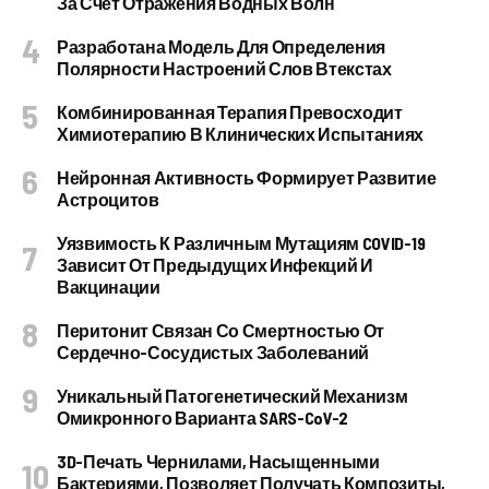
За Счет Отражения Водных Волн
Разработана Модель Для Определения
Полярности Настроений Слов Втекстах
Комбинированная Терапия Превосходит
Химиотерапию В Клинических Испытаниях
Нейронная Активность Формирует Развитие
Астроцитов
Уязвимость К Различным Мутациям COVID-19
Зависит От Предыдущих Инфекций И
Вакцинации
Перитонит Связан Со Смертностью От
Сердечно-Сосудистых Заболеваний
Уникальный Патогенетический Механизм
Омикронного Варианта SARS-CoV-2
3D-Печать Чернилами, Насыщенными
Бактериями, Позволяет Получать Композиты,