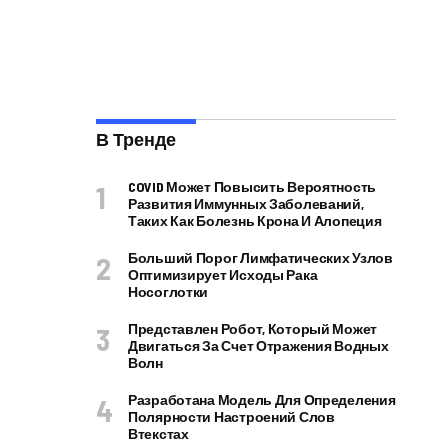
В Тренде
COVID Может Повысить Вероятность
Развития Иммунных Заболеваний,
Таких Как Болезнь Крона И Алопеция
Больший Порог Лимфатических Узлов
Оптимизирует Исходы Рака
Носоглотки
Представлен Робот, Который Может
Двигаться За Счет Отражения Водных
Волн
Разработана Модель Для Определения
Полярности Настроений Слов
Втекстах