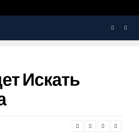
ет Искать
а