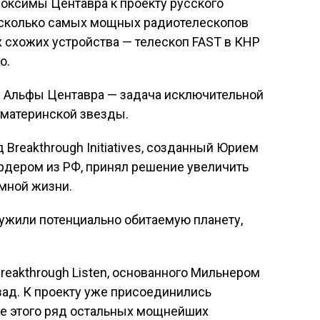
оксимы Центавра к проекту русского
сколько самых мощных радиотелескопов
х схожих устройства — телескоп FAST в КНР
о.
у Альфы Центавра — задача исключительной
 материнской звезды.
Breakthrough Initiatives, созданный Юрием
дером из РФ, принял решение увеличить
мной жизни.
ужили потенциально обитаемую планету,
reakthrough Listen, основанного Мильнером
зад. К проекту уже присоединились
ме этого ряд остальных мощнейших