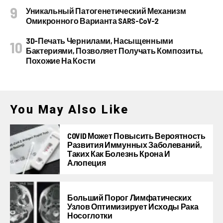
Уникальный Патогенетический Механизм
Омикронного Варианта SARS-CoV-2
3D-Печать Чернилами, Насыщенными
Бактериями, Позволяет Получать Композиты,
Похожие На Кости
You May Also Like
COVID Может Повысить Вероятность
Развития Иммунных Заболеваний,
Таких Как Болезнь Крона И
Алопеция
Больший Порог Лимфатических
Узлов Оптимизирует Исходы Рака
Носоглотки