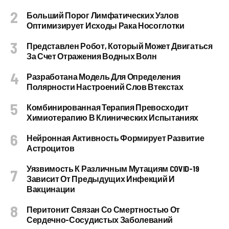
Больший Порог Лимфатических Узлов
Оптимизирует Исходы Рака Носоглотки
Представлен Робот, Который Может Двигаться
За Счет Отражения Водных Волн
Разработана Модель Для Определения
Полярности Настроений Слов Втекстах
Комбинированная Терапия Превосходит
Химиотерапию В Клинических Испытаниях
Нейронная Активность Формирует Развитие
Астроцитов
Уязвимость К Различным Мутациям COVID-19
Зависит От Предыдущих Инфекций И
Вакцинации
Перитонит Связан Со Смертностью От
Сердечно-Сосудистых Заболеваний