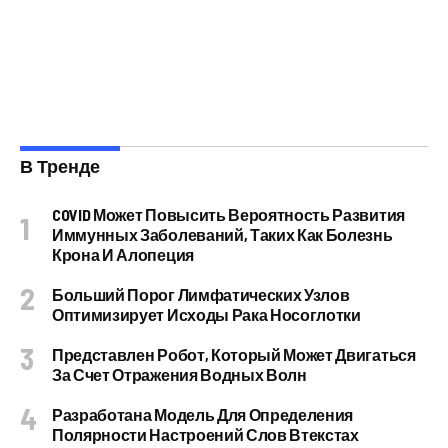
В Тренде
COVID Может Повысить Вероятность Развития
Иммунных Заболеваний, Таких Как Болезнь
Крона И Алопеция
Больший Порог Лимфатических Узлов
Оптимизирует Исходы Рака Носоглотки
Представлен Робот, Который Может Двигаться
За Счет Отражения Водных Волн
Разработана Модель Для Определения
Полярности Настроений Слов Втекстах