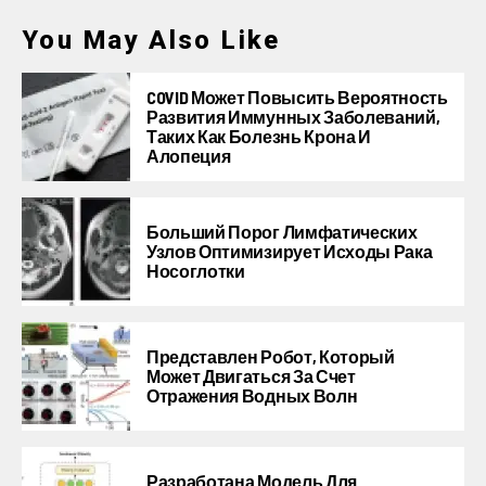
You May Also Like
COVID Может Повысить Вероятность
Развития Иммунных Заболеваний,
Таких Как Болезнь Крона И
Алопеция
Больший Порог Лимфатических
Узлов Оптимизирует Исходы Рака
Носоглотки
Представлен Робот, Который
Может Двигаться За Счет
Отражения Водных Волн
Разработана Модель Для