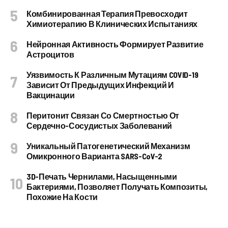
Комбинированная Терапия Превосходит
Химиотерапию В Клинических Испытаниях
Нейронная Активность Формирует Развитие
Астроцитов
Уязвимость К Различным Мутациям COVID-19
Зависит От Предыдущих Инфекций И
Вакцинации
Перитонит Связан Со Смертностью От
Сердечно-Сосудистых Заболеваний
Уникальный Патогенетический Механизм
Омикронного Варианта SARS-CoV-2
3D-Печать Чернилами, Насыщенными
Бактериями, Позволяет Получать Композиты,
Похожие На Кости