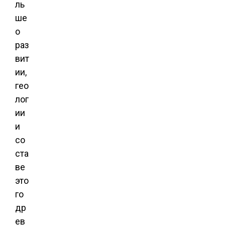
ль
ше
о
раз
вит
ии,
гео
лог
ии
и
со
ста
ве
это
го
др
ев