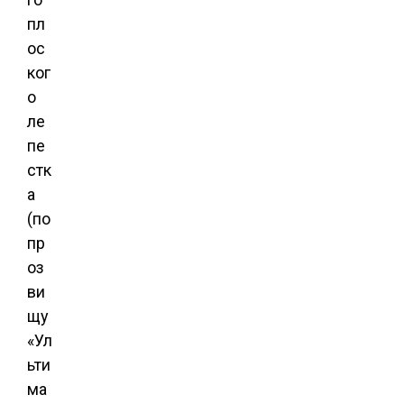
пл
ос
ког
о
ле
пе
стк
а
(по
пр
оз
ви
щу
«Ул
ьти
ма