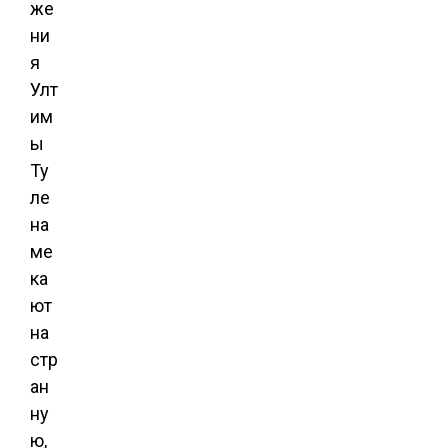
же
ни
я
Улт
им
ы
Ту
ле
на
ме
ка
ют
на
стр
ан
ну
ю,