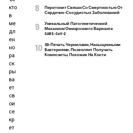
кто
Перитонит Связан Со Смертностью От
Сердечно-Сосудистых Заболеваний
в
ме
Уникальный Патогенетический
Механизм Омикронного Варианта
дл
SARS-CoV-2
ен
3D-Печать Чернилами, Насыщенными
но
Бактериями, Позволяет Получать
Композиты, Похожие На Кости
ра
ск
ры
ва
ет
св
ои
се
кр
ет