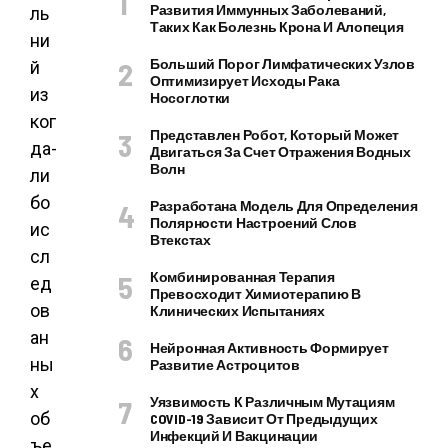
Развития Иммунных Заболеваний,
ль
Таких Как Болезнь Крона И Алопеция
ни
Больший Порог Лимфатических Узлов
й
Оптимизирует Исходы Рака
из
Носоглотки
ког
Представлен Робот, Который Может
да-
Двигаться За Счет Отражения Водных
Волн
ли
бо
Разработана Модель Для Определения
Полярности Настроений Слов
ис
Втекстах
сл
Комбинированная Терапия
ед
Превосходит Химиотерапию В
ов
Клинических Испытаниях
ан
Нейронная Активность Формирует
ны
Развитие Астроцитов
х
Уязвимость К Различным Мутациям
об
COVID-19 Зависит От Предыдущих
Инфекций И Вакцинации
ъе