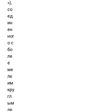
»),
со
ед
ин
ен
ног
о с
бо
ле
е
ме
лк
им
кру
гл
ым
ле