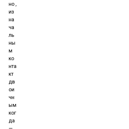
но ,
из
на
ча
ль
ны
м
ко
нта
кт
дв
ои
чн
ым
ког
да
—