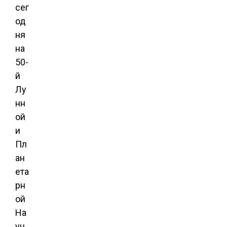
сег
од
ня
на
50-
й
Лу
нн
ой
и
Пл
ан
ета
рн
ой
На
уч