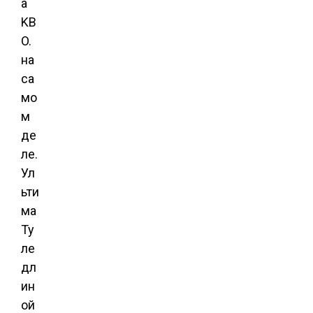
а
KB
O.
на
са
мо
м
де
ле.
Ул
ьти
ма
Ту
ле
дл
ин
ой