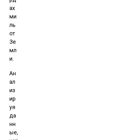
ах
ми
ль
от
Зе
мл
и.
Ан
ал
из
ир
уя
да
нн
ые,