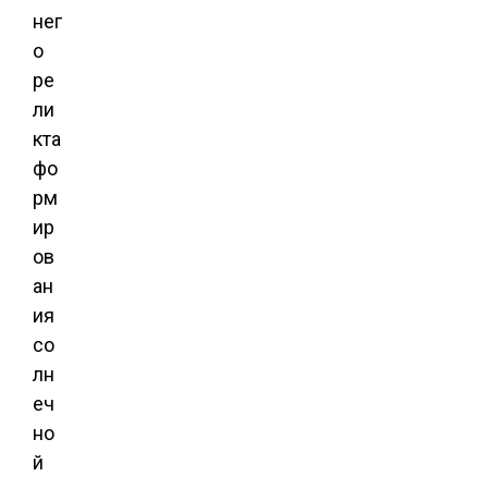
нег
о
ре
ли
кта
фо
рм
ир
ов
ан
ия
со
лн
еч
но
й