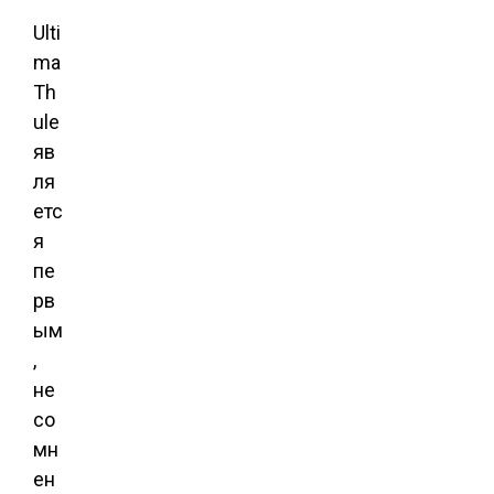
Ulti
ma
Th
ule
яв
ля
етс
я
пе
рв
ым
,
не
со
мн
ен