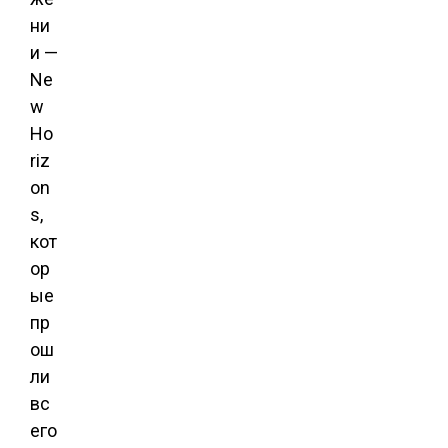
ни
и —
Ne
w
Ho
riz
on
s,
кот
ор
ые
пр
ош
ли
вс
его