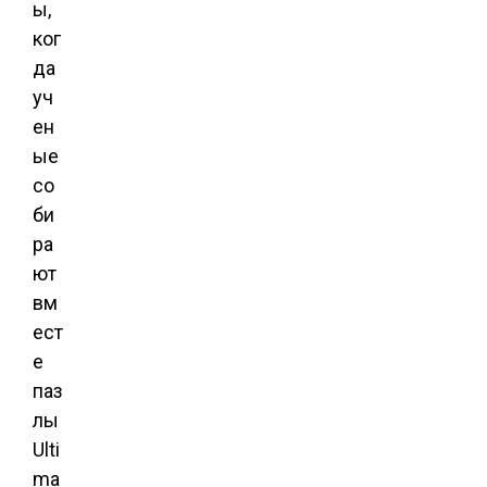
ы,
ког
да
уч
ен
ые
со
би
ра
ют
вм
ест
е
паз
лы
Ulti
ma