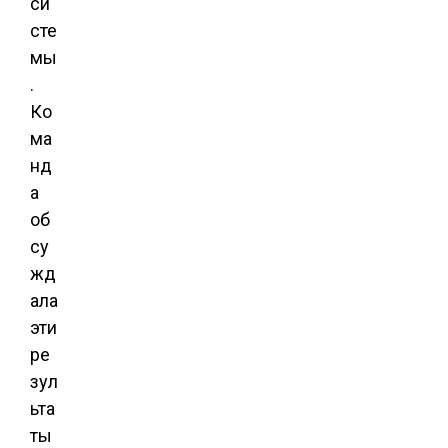
си
сте
мы
.
Ко
ма
нд
а
об
су
жд
ала
эти
ре
зул
ьта
ты