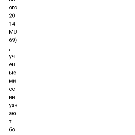
ого
20
14
MU
69)
,
уч
ен
ые
ми
сс
ии
узн
аю
т
бо