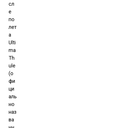
сл
е
по
лет
а
Ulti
ma
Th
ule
(о
фи
ци
аль
но
наз
ва
нн