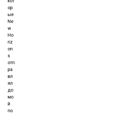
кот
ор
ые
Ne
w
Ho
riz
on
s
отп
ра
вл
ял
до
мо
й
по