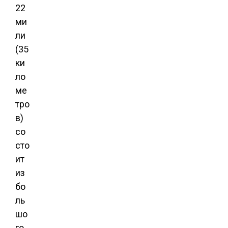
22
ми
ли
(35
ки
ло
ме
тро
в)
со
сто
ит
из
бо
ль
шо
го