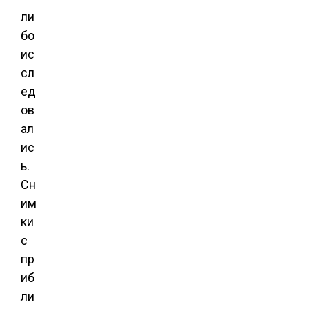
ли
бо
ис
сл
ед
ов
ал
ис
ь.
Сн
им
ки
с
пр
иб
ли