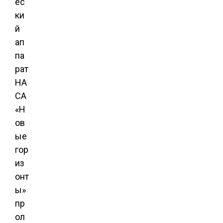
ес
ки
й
ап
па
рат
НА
СА
«Н
ов
ые
гор
из
онт
ы»
пр
ол