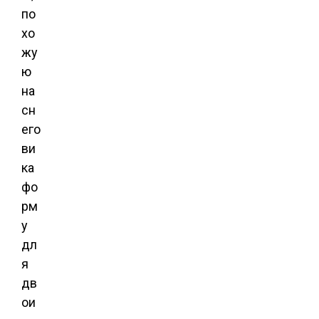
по
хо
жу
ю
на
сн
его
ви
ка
фо
рм
у
дл
я
дв
ои