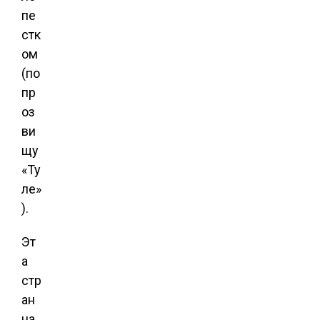
пе
стк
ом
(по
пр
оз
ви
щу
«Ту
ле»
).
Эт
а
стр
ан
на