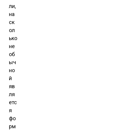
ли,
на
ск
ол
ько
не
об
ыч
но
й
яв
ля
етс
я
фо
рм