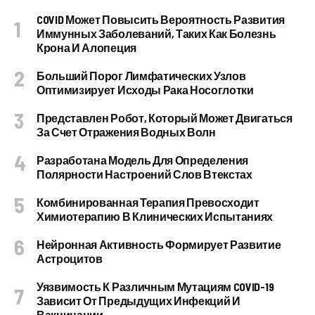
COVID Может Повысить Вероятность Развития
Иммунных Заболеваний, Таких Как Болезнь
Крона И Алопеция
Больший Порог Лимфатических Узлов
Оптимизирует Исходы Рака Носоглотки
Представлен Робот, Который Может Двигаться
За Счет Отражения Водных Волн
Разработана Модель Для Определения
Полярности Настроений Слов Втекстах
Комбинированная Терапия Превосходит
Химиотерапию В Клинических Испытаниях
Нейронная Активность Формирует Развитие
Астроцитов
Уязвимость К Различным Мутациям COVID-19
Зависит От Предыдущих Инфекций И
Вакцинации