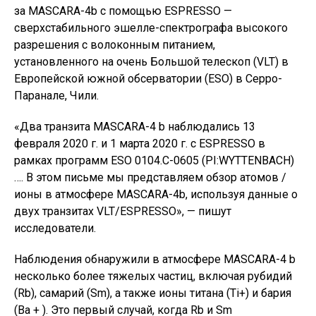
за MASCARA-4b с помощью ESPRESSO —
сверхстабильного эшелле-спектрографа высокого
разрешения с волоконным питанием,
установленного на очень Большой телескоп (VLT) в
Европейской южной обсерватории (ESO) в Серро-
Паранале, Чили.
«Два транзита MASCARA-4 b наблюдались 13
февраля 2020 г. и 1 марта 2020 г. с ESPRESSO в
рамках программ ESO 0104.C-0605 (PI:WYTTENBACH)
…. В этом письме мы представляем обзор атомов /
ионы в атмосфере MASCARA-4b, используя данные о
двух транзитах VLT/ESPRESSO», — пишут
исследователи.
Наблюдения обнаружили в атмосфере MASCARA-4 b
несколько более тяжелых частиц, включая рубидий
(Rb), самарий (Sm), а также ионы титана (Ti+) и бария
(Ba + ). Это первый случай, когда Rb и Sm