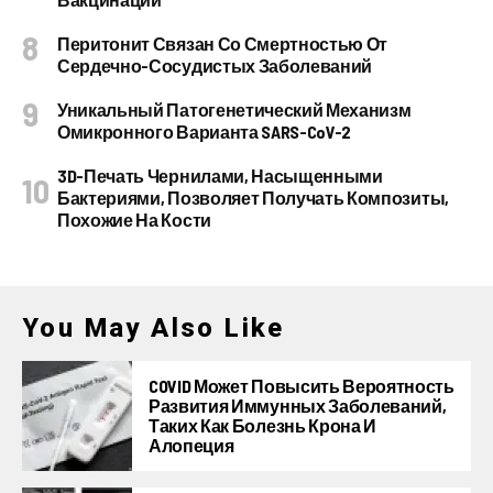
Перитонит Связан Со Смертностью От
Сердечно-Сосудистых Заболеваний
Уникальный Патогенетический Механизм
Омикронного Варианта SARS-CoV-2
3D-Печать Чернилами, Насыщенными
Бактериями, Позволяет Получать Композиты,
Похожие На Кости
You May Also Like
COVID Может Повысить Вероятность
Развития Иммунных Заболеваний,
Таких Как Болезнь Крона И
Алопеция