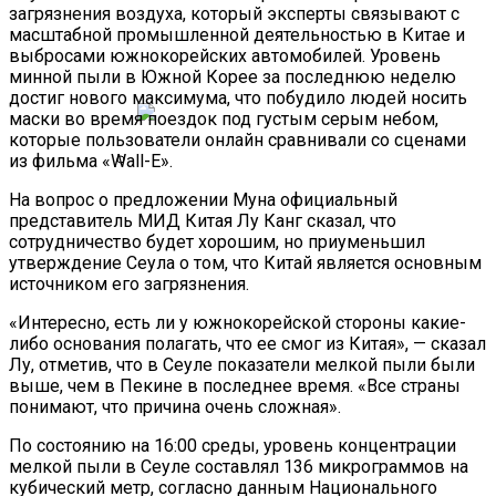
загрязнения воздуха, который эксперты связывают с
Громкое Открытие NASA: На Спутнике
масштабной промышленной деятельностью в Китае и
Сатурна Все-Таки Возможно
выбросами южнокорейских автомобилей. Уровень
Существование Жизни
минной пыли в Южной Корее за последнюю неделю
достиг нового максимума, что побудило людей носить
маски во время поездок под густым серым небом,
которые пользователи онлайн сравнивали со сценами
из фильма «Wall-E».
На Пресс-Конференции NASA Расскажет
На вопрос о предложении Муна официальный
Про Воду В Солнечной Системе
представитель МИД Китая Лу Канг сказал, что
сотрудничество будет хорошим, но приуменьшил
утверждение Сеула о том, что Китай является основным
источником его загрязнения.
«Интересно, есть ли у южнокорейской стороны какие-
либо основания полагать, что ее смог из Китая», — сказал
Лу, отметив, что в Сеуле показатели мелкой пыли были
выше, чем в Пекине в последнее время. «Все страны
понимают, что причина очень сложная».
По состоянию на 16:00 среды, уровень концентрации
мелкой пыли в Сеуле составлял 136 микрограммов на
кубический метр, согласно данным Национального