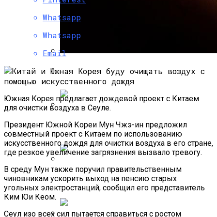
Whatsapp
Whatsapp
Email
Уфолог Отыскал На Марсе Труп
Мертвого Пришельца
Южная Корея предлагает дождевой проект с Китаем
для очистки воздуха в Сеуле.
Ученые Отыскали На Марсе Двери
Президент Южной Кореи Мун Чжэ-ин предложил
От Маленького Дома
совместный проект с Китаем по использованию
искусственного дождя для очистки воздуха в его стране,
где резкое увеличение загрязнения вызвало тревогу.
В среду Мун также поручил правительственным
Ученые Доказали, Что Мобильные
чиновникам ускорить выход на пенсию старых
Телефоны Отнимают У Детей Сон
угольных электростанций, сообщил его представитель
Ким Юи Кеом.
Сеул изо всех сил пытается справиться с ростом