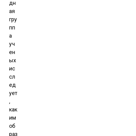
дн
ая
гру
пп
а
уч
ен
ых
ис
сл
ед
ует
,
как
им
об
раз