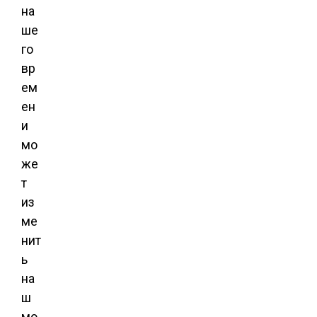
на
ше
го
вр
ем
ен
и
мо
же
т
из
ме
нит
ь
на
ш
мо