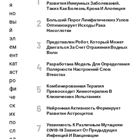
Развития Иммунных Заболеваний,
я
Таких Как Болезнь Крона И Алопеция
но
Больший Порог Лимфатических Узлов
вы
Оптимизирует Исходы Рака
й
Носоглотки
эл
Представлен Робот, Который Может
ем
Двигаться За Счет Отражения Водных
Волн
ент
кат
Разработана Модель Для Определения
Полярности Настроений Слов
аст
Втекстах
ро
Комбинированная Терапия
фи
Превосходит Химиотерапию В
че
Клинических Испытаниях
ск
Нейронная Активность Формирует
их
Развитие Астроцитов
по
Уязвимость К Различным Мутациям
сл
COVID-19 Зависит От Предыдущих
Инфекций И Вакцинации
ед