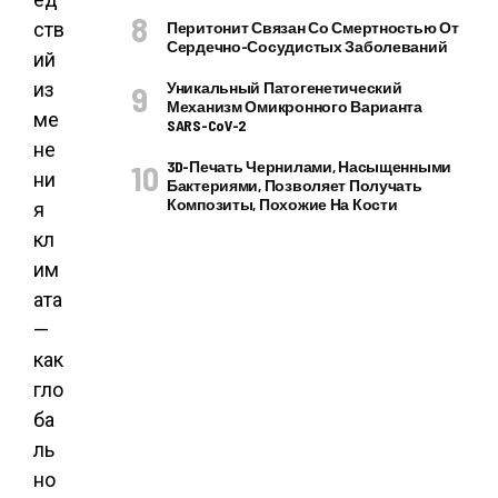
ств
Перитонит Связан Со Смертностью От
Сердечно-Сосудистых Заболеваний
ий
из
Уникальный Патогенетический
Механизм Омикронного Варианта
ме
SARS-CoV-2
не
3D-Печать Чернилами, Насыщенными
ни
Бактериями, Позволяет Получать
Композиты, Похожие На Кости
я
кл
им
ата
—
как
гло
ба
ль
но