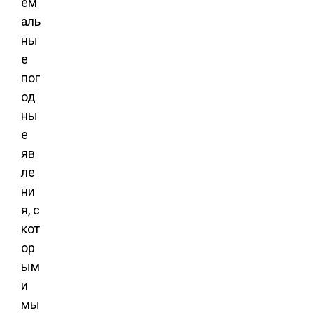
ем
аль
ны
е
пог
од
ны
е
яв
ле
ни
я, с
кот
ор
ым
и
мы