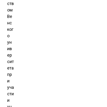
ств
ом
Ве
нс
ког
о
ун
ив
ер
сит
ета
пр
и
уча
сти
и
ун