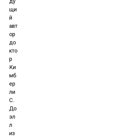
ду
щи
й
авт
ор
до
кто
р
Ки
мб
ер
ли
С.
До
эл
л
из