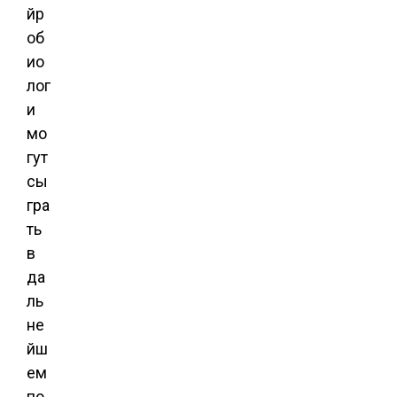
йр
об
ио
лог
и
мо
гут
сы
гра
ть
в
да
ль
не
йш
ем
по