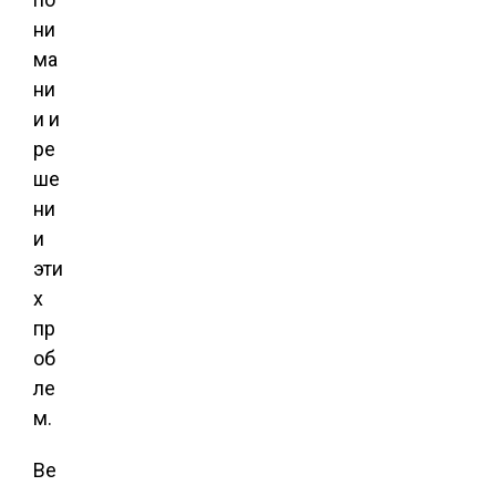
ни
ма
ни
и и
ре
ше
ни
и
эти
х
пр
об
ле
м.
Ве