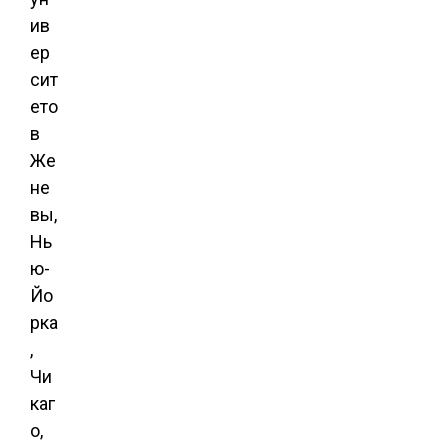
ив
ер
сит
ето
в
Же
не
вы,
Нь
ю-
Йо
рка
,
Чи
каг
о,