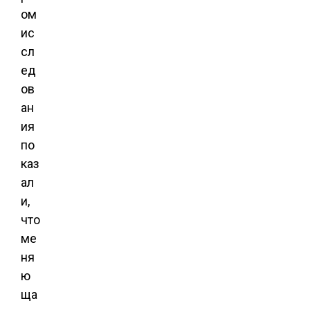
ом
ис
сл
ед
ов
ан
ия
по
каз
ал
и,
что
ме
ня
ю
ща