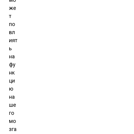
же
т
по
вл
ият
ь
на
фу
нк
ци
ю
на
ше
го
мо
зга