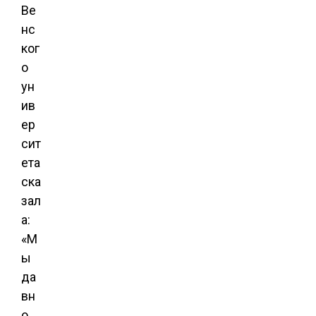
Ве
нс
ког
о
ун
ив
ер
сит
ета
ска
зал
а:
«М
ы
да
вн
о