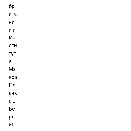
бр
ита
ни
и и
Ин
сти
тут
а
Ма
кса
Пл
анк
а в
Бе
рл
ин