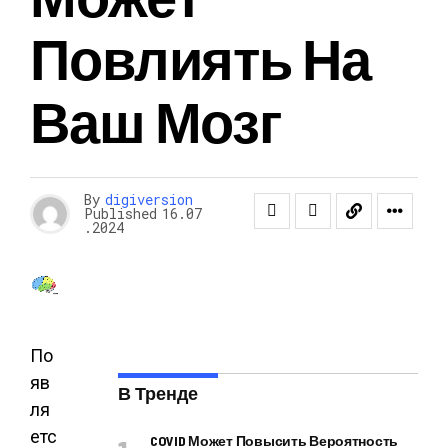
Повлиять На
Ваш Мозг
By
digiversion
Published
16.07
.2024
По
яв
В Тренде
ля
етс
COVID Может Повысить Вероятность