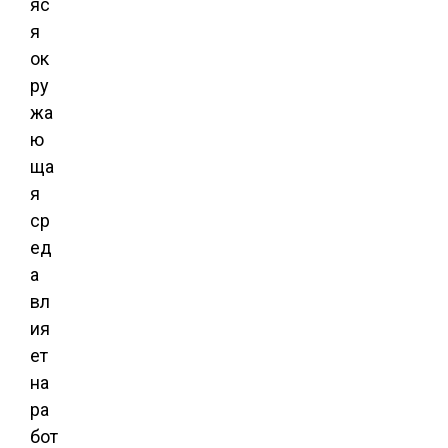
яс
я
ок
ру
жа
ю
ща
я
ср
ед
а
вл
ия
ет
на
ра
бот