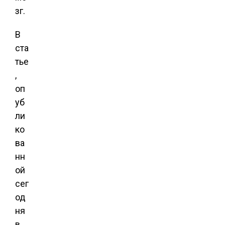
зг.
В
ста
тье
,
оп
уб
ли
ко
ва
нн
ой
сег
од
ня
в