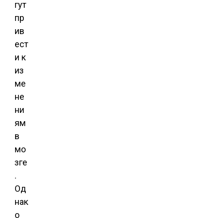
гут
пр
ив
ест
и к
из
ме
не
ни
ям
в
мо
зге
.
Од
нак
о