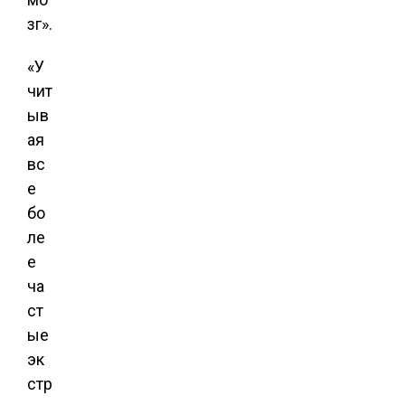
зг».
«У
чит
ыв
ая
вс
е
бо
ле
е
ча
ст
ые
эк
стр