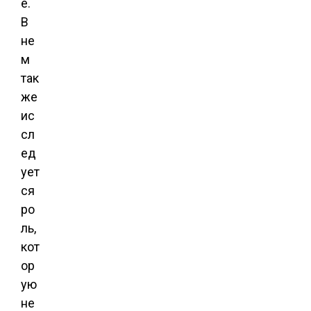
е.
В
не
м
так
же
ис
сл
ед
ует
ся
ро
ль,
кот
ор
ую
не