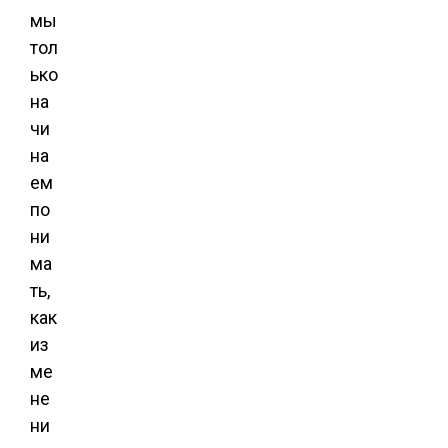
мы
тол
ько
на
чи
на
ем
по
ни
ма
ть,
как
из
ме
не
ни