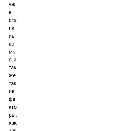
уж
е
ста
лк
ив
ае
мс
я, а
так
же
так
ие
фа
кто
ры,
как
заг