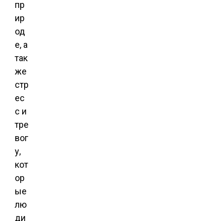
пр
ир
од
е, а
так
же
стр
ес
с и
тре
вог
у,
кот
ор
ые
лю
ди