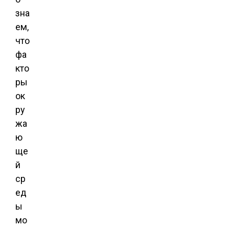
зна
ем,
что
фа
кто
ры
ок
ру
жа
ю
ще
й
ср
ед
ы
мо