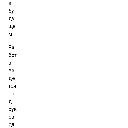
в
бу
ду
ще
м.
Ра
бот
а
ве
де
тся
по
д
рук
ов
од