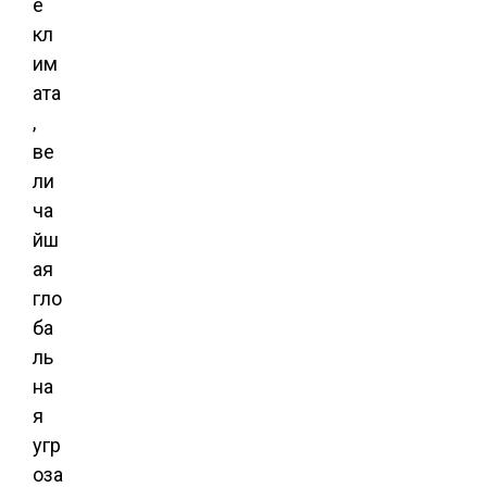
е
кл
им
ата
,
ве
ли
ча
йш
ая
гло
ба
ль
на
я
угр
оза