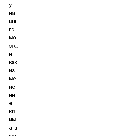
у
на
ше
го
мо
зга,
и
как
из
ме
не
ни
е
кл
им
ата
мо