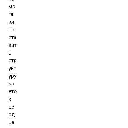
мо
га
ют
со
ста
вит
ь
стр
укт
уру
кл
ето
к
се
рд
ца