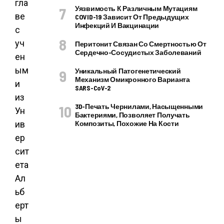
гла
Уязвимость К Различным Мутациям
ве
COVID-19 Зависит От Предыдущих
Инфекций И Вакцинации
с
уч
Перитонит Связан Со Смертностью От
Сердечно-Сосудистых Заболеваний
ен
ым
Уникальный Патогенетический
Механизм Омикронного Варианта
и
SARS-CoV-2
из
3D-Печать Чернилами, Насыщенными
Ун
Бактериями, Позволяет Получать
ив
Композиты, Похожие На Кости
ер
сит
ета
Ал
ьб
ерт
ы