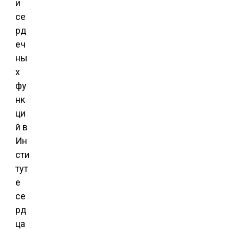
и
се
рд
еч
ны
х
фу
нк
ци
й в
Ин
сти
тут
е
се
рд
ца