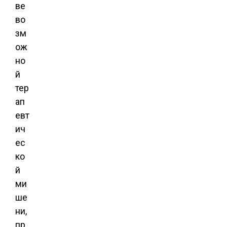
ве
во
зм
ож
но
й
тер
ап
евт
ич
ес
ко
й
ми
ше
ни,
пр