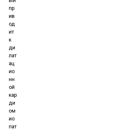
ый
пр
ив
од
ит
к
ди
лат
ац
ио
нн
ой
кар
ди
ом
ио
пат