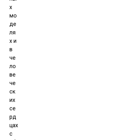
х
мо
де
ля
х и
в
че
ло
ве
че
ск
их
се
рд
цах
с