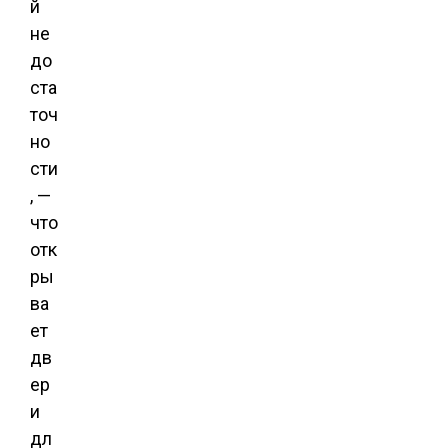
й
не
до
ста
точ
но
сти
, —
что
отк
ры
ва
ет
дв
ер
и
дл