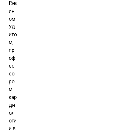
Гэв
ин
ом
Уд
ито
м,
пр
оф
ес
со
ро
м
кар
ди
ол
оги
и в