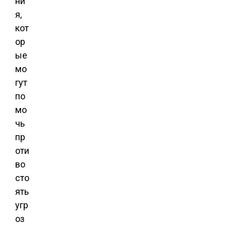
ни
я,
кот
ор
ые
мо
гут
по
мо
чь
пр
оти
во
сто
ять
угр
оз