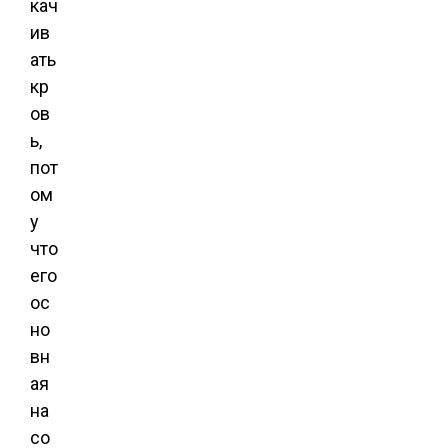
кач
ив
ать
кр
ов
ь,
пот
ом
у
что
его
ос
но
вн
ая
на
со