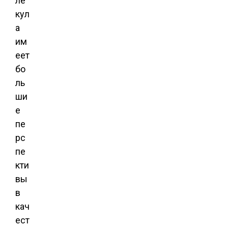
ле
кул
а
им
еет
бо
ль
ши
е
пе
рс
пе
кти
вы
в
кач
ест