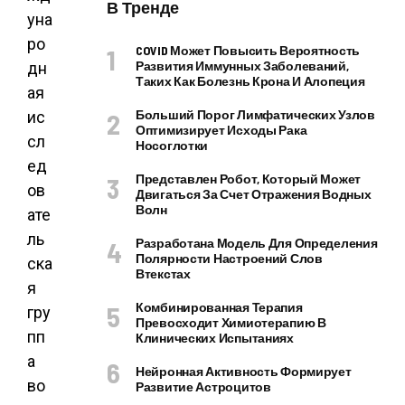
В Тренде
уна
ро
COVID Может Повысить Вероятность
Развития Иммунных Заболеваний,
дн
Таких Как Болезнь Крона И Алопеция
ая
Больший Порог Лимфатических Узлов
ис
Оптимизирует Исходы Рака
сл
Носоглотки
ед
Представлен Робот, Который Может
ов
Двигаться За Счет Отражения Водных
Волн
ате
ль
Разработана Модель Для Определения
Полярности Настроений Слов
ска
Втекстах
я
Комбинированная Терапия
гру
Превосходит Химиотерапию В
пп
Клинических Испытаниях
а
Нейронная Активность Формирует
во
Развитие Астроцитов