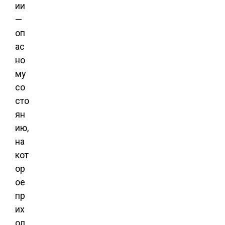
ии
—
оп
ас
но
му
со
сто
ян
ию,
на
кот
ор
ое
пр
их
од