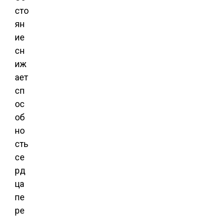
сто
ян
ие
сн
иж
ает
сп
ос
об
но
сть
се
рд
ца
пе
ре