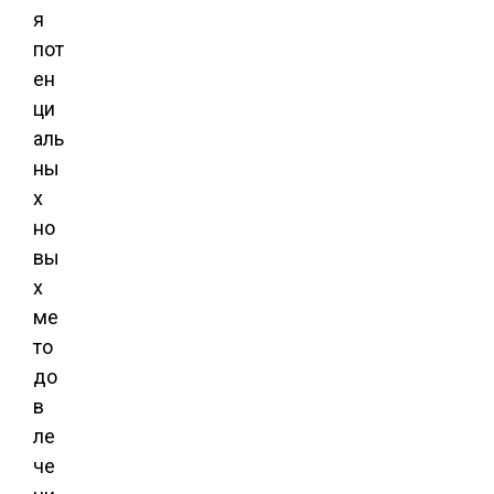
я
пот
ен
ци
аль
ны
х
но
вы
х
ме
то
до
в
ле
че