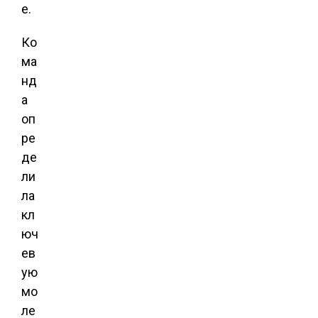
е.
Ко
ма
нд
а
оп
ре
де
ли
ла
кл
юч
ев
ую
мо
ле