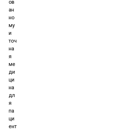
ов
ан
но
му
и
точ
на
я
ме
ди
ци
на
дл
я
па
ци
ент