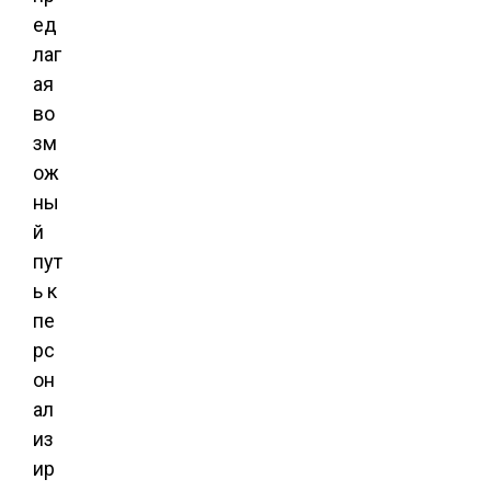
ед
лаг
ая
во
зм
ож
ны
й
пут
ь к
пе
рс
он
ал
из
ир