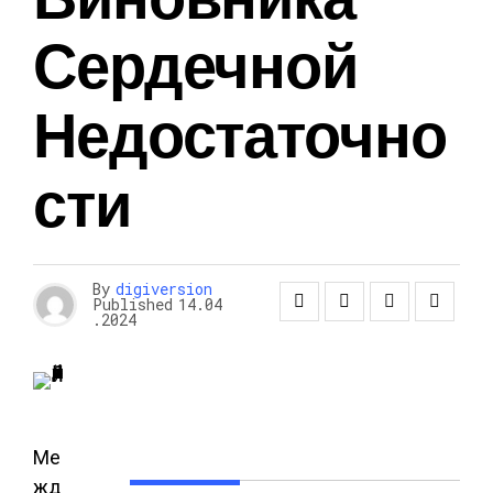
Сердечной
Недостаточно
Сти
By
digiversion
Published
14.04
.2024
Ме
жд