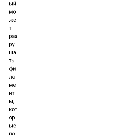
ый
мо
же
т
раз
ру
ша
ть
фи
ла
ме
нт
ы,
кот
ор
ые
по