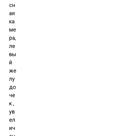
сн
ая
ка
ме
ра,
ле
вы
й
же
лу
до
че
к ,
ув
ел
ич