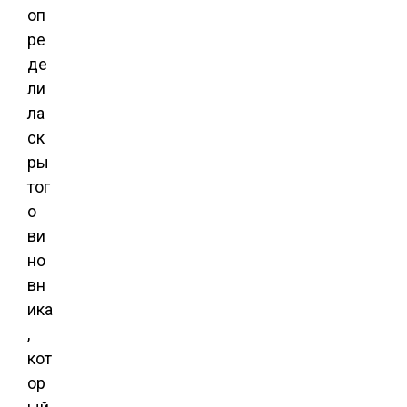
оп
ре
де
ли
ла
ск
ры
тог
о
ви
но
вн
ика
,
кот
ор