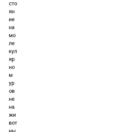
сто
ян
ие
на
мо
ле
кул
яр
но
м
ур
ов
не
на
жи
вот
ны