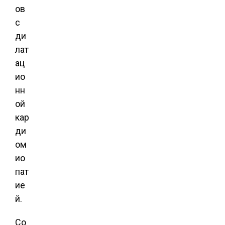
ов
с
ди
лат
ац
ио
нн
ой
кар
ди
ом
ио
пат
ие
й.
Со