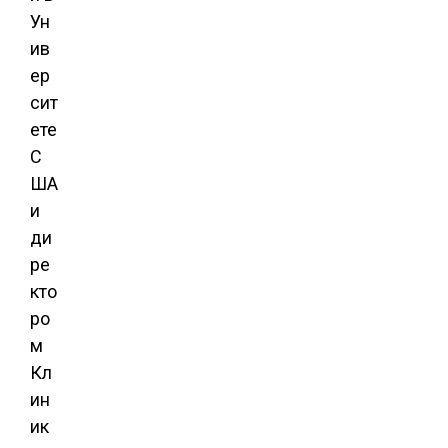
Ун
ив
ер
сит
ете
С
ША
и
ди
ре
кто
ро
м
Кл
ин
ик