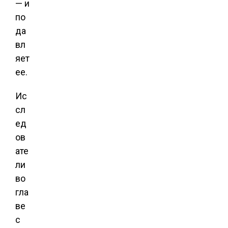
— и
по
да
вл
яет
ее.
Ис
сл
ед
ов
ате
ли
во
гла
ве
с