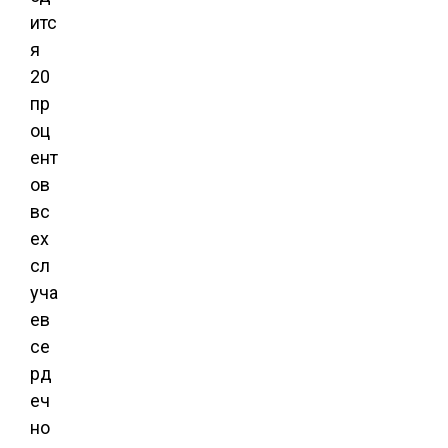
итс
я
20
пр
оц
ент
ов
вс
ех
сл
уча
ев
се
рд
еч
но