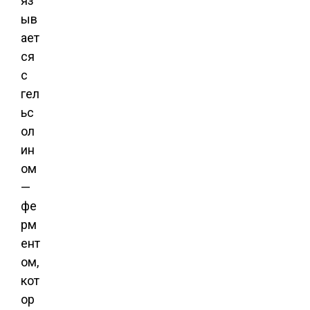
яз
ыв
ает
ся
с
гел
ьс
ол
ин
ом
—
фе
рм
ент
ом,
кот
ор