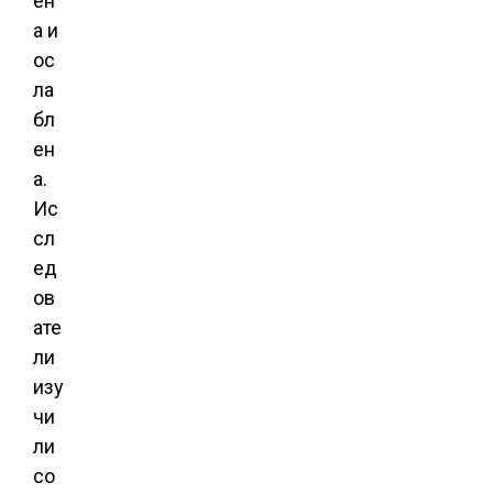
ен
а и
ос
ла
бл
ен
а.
Ис
сл
ед
ов
ате
ли
изу
чи
ли
со