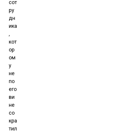
сот
ру
дн
ика
,
кот
ор
ом
у
не
по
его
ви
не
со
кра
тил