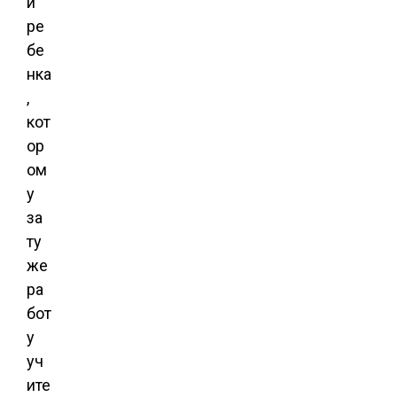
и
ре
бе
нка
,
кот
ор
ом
у
за
ту
же
ра
бот
у
уч
ите