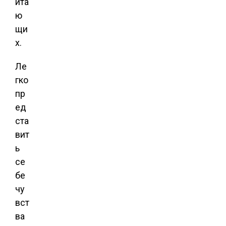
ита
ю
щи
х.
Ле
гко
пр
ед
ста
вит
ь
се
бе
чу
вст
ва