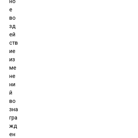
но
е
во
зд
ей
ств
ие
из
ме
не
ни
й
во
зна
гра
жд
ен