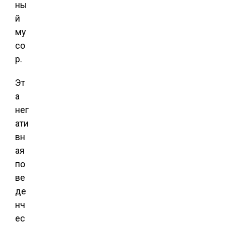
ны
й
му
со
р.
Эт
а
нег
ати
вн
ая
по
ве
де
нч
ес