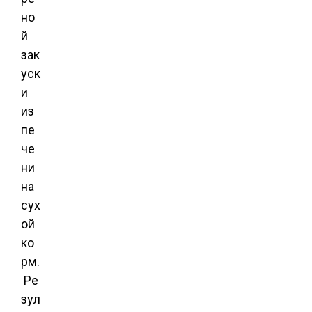
но
й
зак
уск
и
из
пе
че
ни
на
сух
ой
ко
рм.
Ре
зул