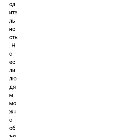
од
ите
ль
но
сть
. Н
о
ес
ли
лю
дя
м
мо
жн
о
об
ъя