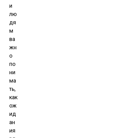
и
лю
дя
м
ва
жн
о
по
ни
ма
ть,
как
ож
ид
ан
ия