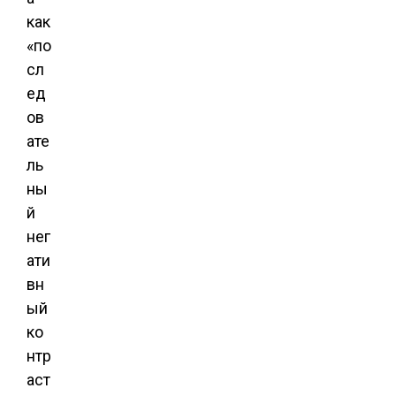
как
«по
сл
ед
ов
ате
ль
ны
й
нег
ати
вн
ый
ко
нтр
аст