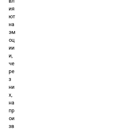
вл
ия
ют
на
эм
оц
ии
и,
че
ре
з
ни
х,
на
пр
ои
зв