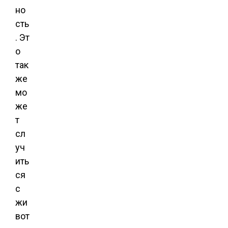
но
сть
. Эт
о
так
же
мо
же
т
сл
уч
ить
ся
с
жи
вот