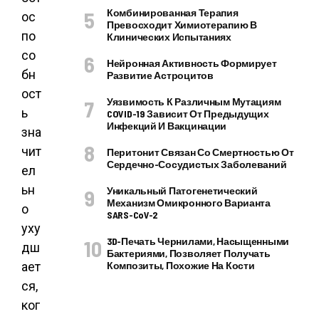
Комбинированная Терапия
ос
Превосходит Химиотерапию В
по
Клинических Испытаниях
со
Нейронная Активность Формирует
бн
Развитие Астроцитов
ост
Уязвимость К Различным Мутациям
ь
COVID-19 Зависит От Предыдущих
Инфекций И Вакцинации
зна
чит
Перитонит Связан Со Смертностью От
Сердечно-Сосудистых Заболеваний
ел
ьн
Уникальный Патогенетический
Механизм Омикронного Варианта
о
SARS-CoV-2
уху
3D-Печать Чернилами, Насыщенными
дш
Бактериями, Позволяет Получать
ает
Композиты, Похожие На Кости
ся,
ког