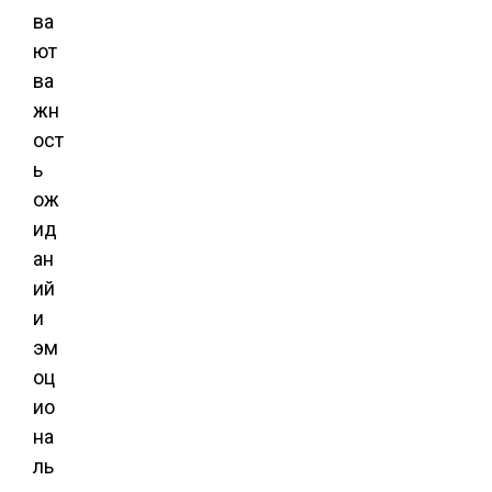
ва
ют
ва
жн
ост
ь
ож
ид
ан
ий
и
эм
оц
ио
на
ль