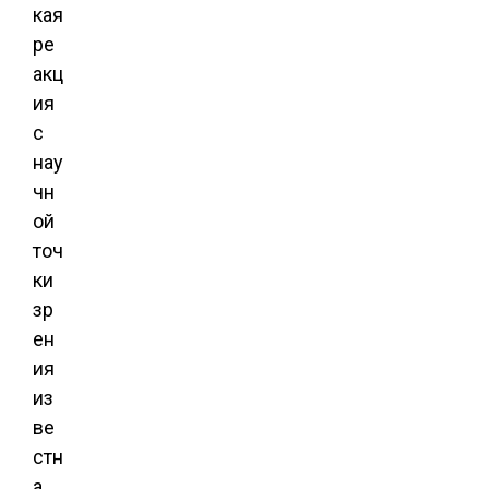
кая
ре
акц
ия
с
нау
чн
ой
точ
ки
зр
ен
ия
из
ве
стн
а