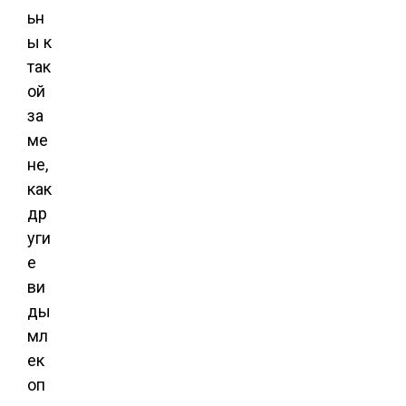
ьн
ы к
так
ой
за
ме
не,
как
др
уги
е
ви
ды
мл
ек
оп