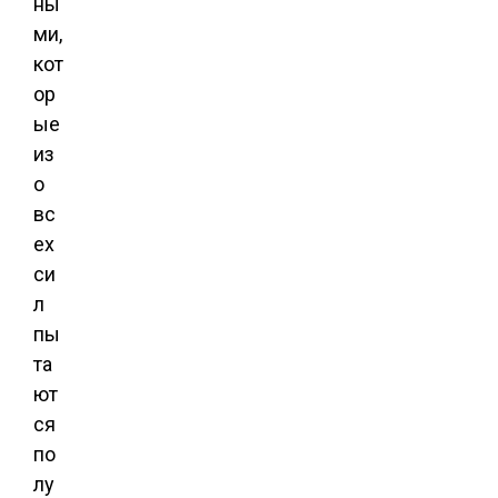
ны
ми,
кот
ор
ые
из
о
вс
ех
си
л
пы
та
ют
ся
по
лу