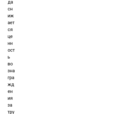
да
сн
иж
ает
ся
це
нн
ост
ь
во
зна
гра
жд
ен
ия
за
тру