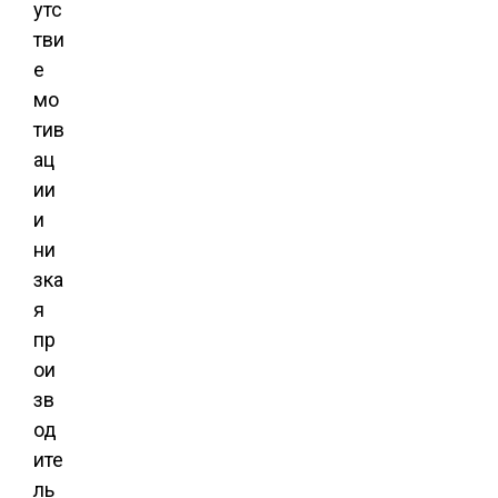
утс
тви
е
мо
тив
ац
ии
и
ни
зка
я
пр
ои
зв
од
ите
ль