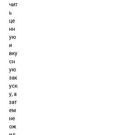
чит
ь
це
нн
ую
и
вку
сн
ую
зак
уск
у, а
зат
ем
не
ож
ид