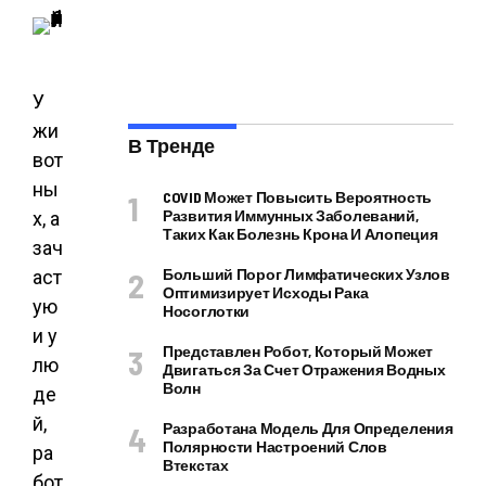
У
жи
В Тренде
вот
ны
COVID Может Повысить Вероятность
Развития Иммунных Заболеваний,
х, а
Таких Как Болезнь Крона И Алопеция
зач
Больший Порог Лимфатических Узлов
аст
Оптимизирует Исходы Рака
ую
Носоглотки
и у
Представлен Робот, Который Может
лю
Двигаться За Счет Отражения Водных
Волн
де
й,
Разработана Модель Для Определения
Полярности Настроений Слов
ра
Втекстах
бот