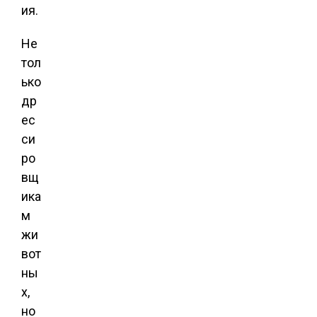
ия.
Не
тол
ько
др
ес
си
ро
вщ
ика
м
жи
вот
ны
х,
но