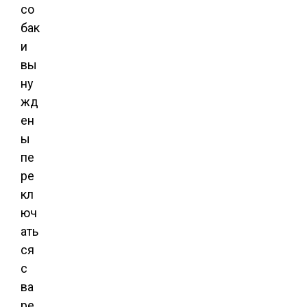
со
бак
и
вы
ну
жд
ен
ы
пе
ре
кл
юч
ать
ся
с
ва
ре