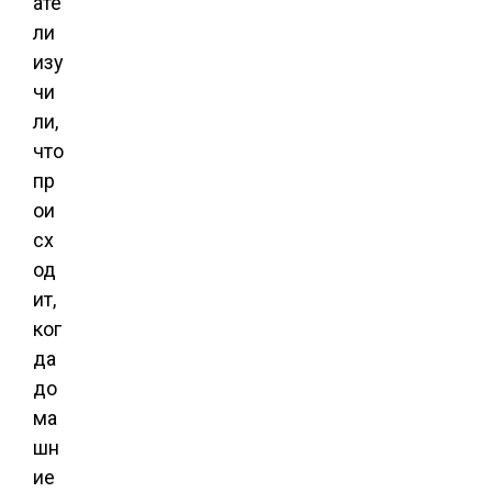
ате
ли
изу
чи
ли,
что
пр
ои
сх
од
ит,
ког
да
до
ма
шн
ие