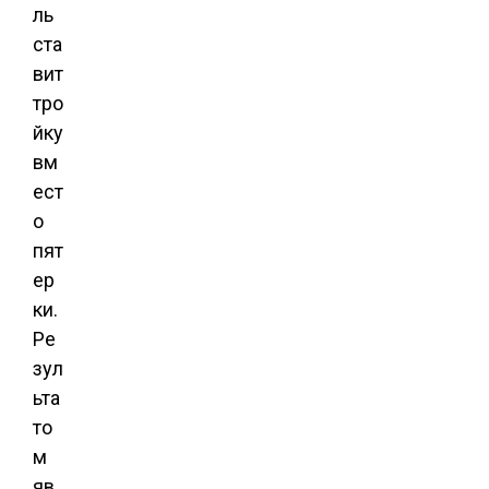
ль
ста
вит
тро
йку
вм
ест
о
пят
ер
ки.
Ре
зул
ьта
то
м
яв