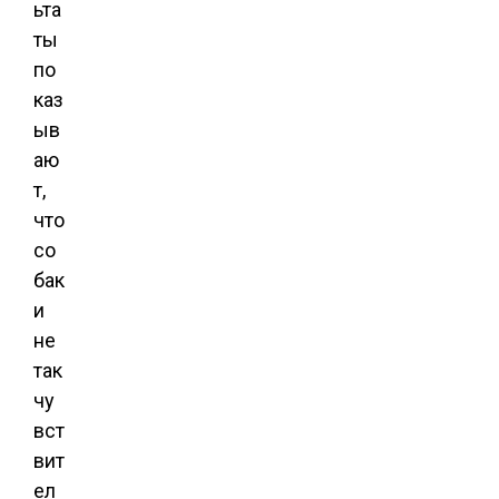
ьта
ты
по
каз
ыв
аю
т,
что
со
бак
и
не
так
чу
вст
вит
ел