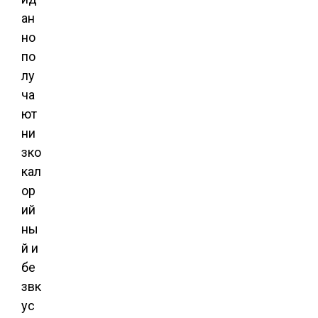
ан
но
по
лу
ча
ют
ни
зко
кал
ор
ий
ны
й и
бе
звк
ус