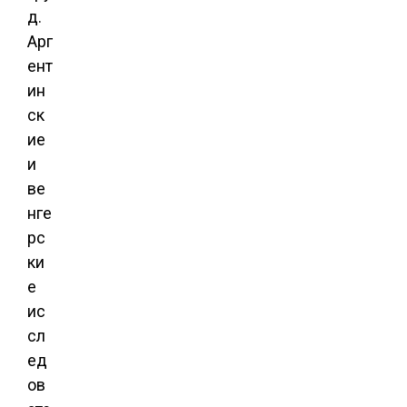
д.
Арг
ент
ин
ск
ие
и
ве
нге
рс
ки
е
ис
сл
ед
ов