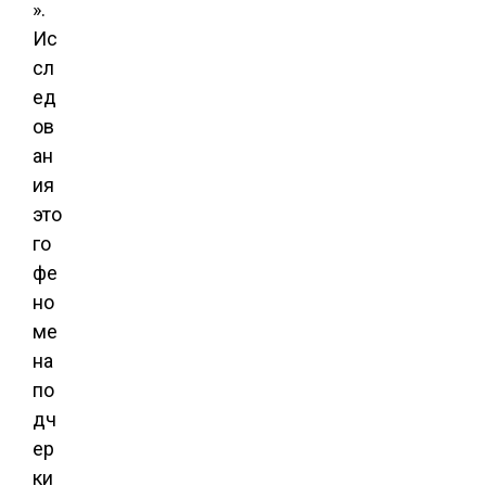
».
Ис
сл
ед
ов
ан
ия
это
го
фе
но
ме
на
по
дч
ер
ки