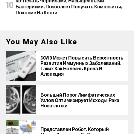
3D-Печать Чернилами, Насыщенными
Бактериями, Позволяет Получать Композиты,
Похожие На Кости
You May Also Like
COVID Может Повысить Вероятность
Развития Иммунных Заболеваний,
Таких Как Болезнь Крона И
Алопеция
Больший Порог Лимфатических
Узлов Оптимизирует Исходы Рака
Носоглотки
Представлен Робот, Который