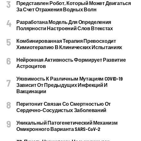
Представлен Робот, Который Может Двигаться
За Счет Отражения Водных Волн
Разработана Модель Для Определения
Полярности Настроений Слов Втекстах
Комбинированная Терапия Превосходит
Химиотерапию В Клинических Испытаниях
Нейронная Активность Формирует Развитие
Астроцитов
Уязвимость К Различным Мутациям COVID-19
Зависит От Предыдущих Инфекций И
Вакцинации
Перитонит Связан Со Смертностью От
Сердечно-Сосудистых Заболеваний
Уникальный Патогенетический Механизм
Омикронного Варианта SARS-CoV-2