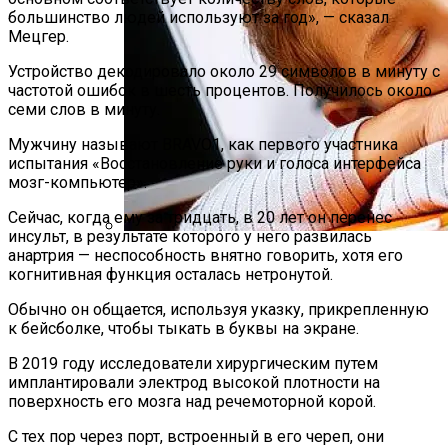
большинство людей используют за год», — сказал
Мецгер.
Устройство декодировало около 29 символов в минуту с
частотой ошибок в шесть процентов. Получилось около
семи слов в минуту.
Мужчину называют BRAVO1, как первого участника
испытания «Восстановление руки и голоса интерфейса
мозг-компьютер».
Сейчас, когда ему за тридцать, в 20 лет он перенес
инсульт, в результате которого у него развилась
анартрия — неспособность внятно говорить, хотя его
Специалисты Пояснили, Почему Люди
когнитивная функция осталась нетронутой.
Делятся На «сов» И «жаворонков»
Обычно он общается, используя указку, прикрепленную
к бейсболке, чтобы тыкать в буквы на экране.
В 2019 году исследователи хирургическим путем
имплантировали электрод высокой плотности на
поверхность его мозга над речемоторной корой.
С тех пор через порт, встроенный в его череп, они