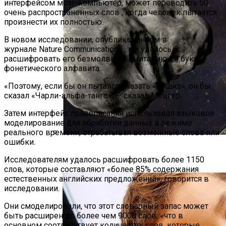
интерфейсом мозг-компьютер, может переводить 50
очень распространенных слов , когда человек пытается
произнести их полностью.
В новом исследовании, опубликованном в
журнале Nature Communications , им удалось
расшифровать его безмолвную имитацию 26 букв
фонетического алфавита.
«Поэтому, если бы он пытался сказать «кошка», он бы
сказал «Чарли-альфа-танго», — сказал Мецгер.
Затем интерфейс правописания использовал языковое
моделирование для обработки данных в режиме
реального времени, отрабатывая возможные слова или
ошибки.
Мимо Земли Пролетит Крупный
Астероид
Исследователям удалось расшифровать более 1150
слов, которые составляют «более 85% содержания
естественных английских предложений», говорится в
исследовании.
Они смоделировали, что этот словарный запас может
быть расширен до более чем 9000 слов, «что в
основном соответствует количеству слов, которые