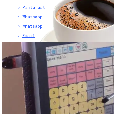
Pinterest
Whatsapp
Whatsapp
Email
Постоянное Употребление Фруктов
Помогает В Борьбе С Диабетом —
Ученые