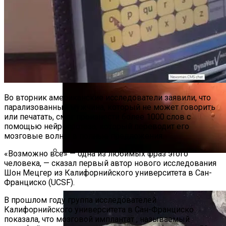
Во вторник американские исследователи заявили, что
парализованный мужчина, который не может говорить
или печатать, смог произнести более 1000 слов с
помощью нейропротеза, который переводит его
мозговые волны в полные предложения.
«Возможно все» — одна из любимых фраз этого
человека, — сказал первый автор нового исследования
Специалисты NASA Обнаружили
Шон Мецгер из Калифорнийского университета в Сан-
В Атмосфере Марса Металл
Франциско (UCSF).
В прошлом году группа исследователей
Калифорнийского университета в Сан-Франциско
показала, что мозговой имплантат , называемый