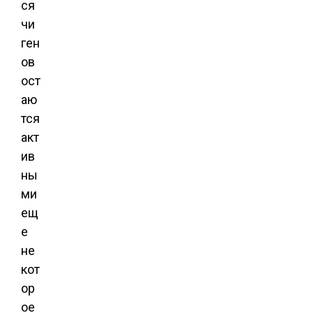
ся
чи
ген
ов
ост
аю
тся
акт
ив
ны
ми
ещ
е
не
кот
ор
ое