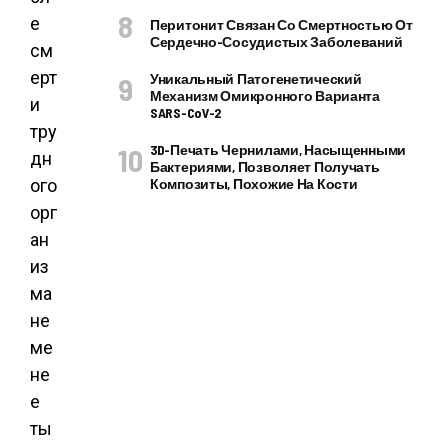
е
Перитонит Связан Со Смертностью От
Сердечно-Сосудистых Заболеваний
см
ерт
Уникальный Патогенетический
Механизм Омикронного Варианта
и
SARS-CoV-2
тру
3D-Печать Чернилами, Насыщенными
дн
Бактериями, Позволяет Получать
ого
Композиты, Похожие На Кости
орг
ан
из
ма
не
ме
не
е
ты