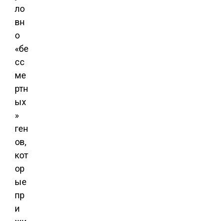
ло
вн
о
«бе
сс
ме
ртн
ых
»
ген
ов,
кот
ор
ые
пр
и