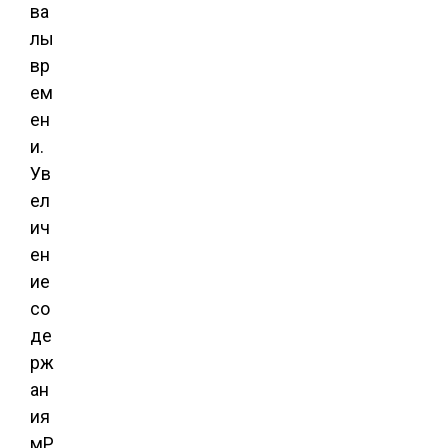
ва
лы
вр
ем
ен
и.
Ув
ел
ич
ен
ие
со
де
рж
ан
ия
мР