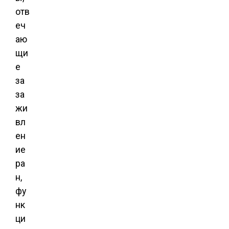
отв
еч
аю
щи
е
за
за
жи
вл
ен
ие
ра
н,
фу
нк
ци