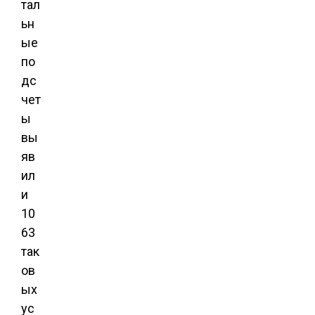
тал
ьн
ые
по
дс
чет
ы
вы
яв
ил
и
10
63
так
ов
ых
ус