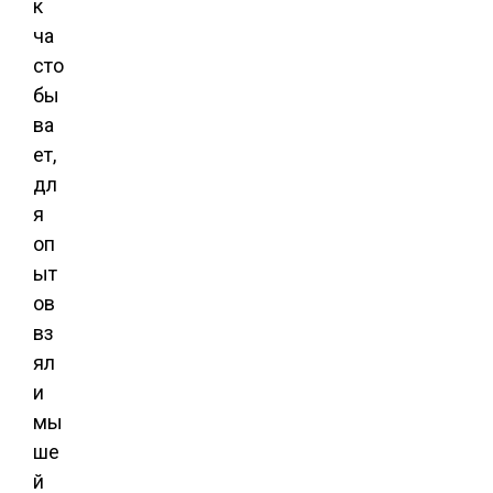
к
ча
сто
бы
ва
ет,
дл
я
оп
ыт
ов
вз
ял
и
мы
ше
й