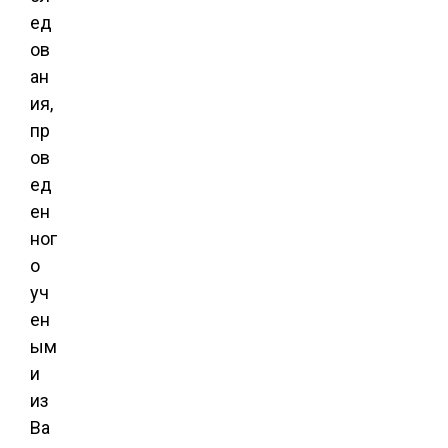
ед
ов
ан
ия,
пр
ов
ед
ен
ног
о
уч
ен
ым
и
из
Ва