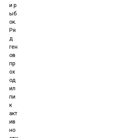
и р
ыб
ок.
Ря
д
ген
ов
пр
ох
од
ил
пи
к
акт
ив
но