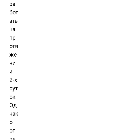
ра
бот
ать
на
пр
отя
же
ни
и
2-х
сут
ок.
Од
нак
о
оп
ре