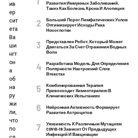
Развития Иммунных Заболеваний,
ив
Таких Как Болезнь Крона И Алопеция
ер
Больший Порог Лимфатических Узлов
сит
Оптимизирует Исходы Рака
ета
Носоглотки
Ва
Представлен Робот, Который Может
ши
Двигаться За Счет Отражения Водных
Волн
нгт
он
Разработана Модель Для Определения
Полярности Настроений Слов
а
Втекстах
об
Комбинированная Терапия
на
Превосходит Химиотерапию В
ру
Клинических Испытаниях
жи
Нейронная Активность Формирует
ли,
Развитие Астроцитов
что
Уязвимость К Различным Мутациям
по
COVID-19 Зависит От Предыдущих
Инфекций И Вакцинации
сл