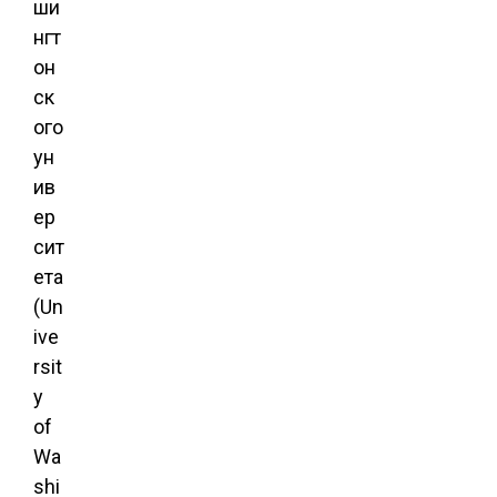
ши
нгт
он
ск
ого
ун
ив
ер
сит
ета
(Un
ive
rsit
y
of
Wa
shi