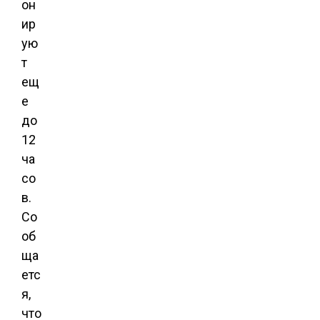
он
ир
ую
т
ещ
е
до
12
ча
со
в.
Со
об
ща
етс
я,
что