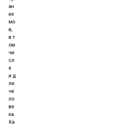
ан
из
мо
в,
в т
ом
чи
сл
е
и д
ля
че
ло
ве
ка.
Ка