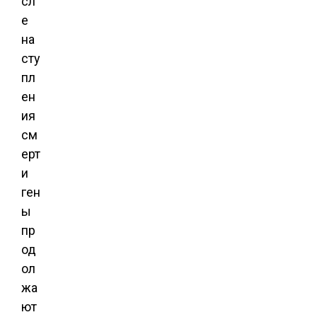
сл
е
на
сту
пл
ен
ия
см
ерт
и
ген
ы
пр
од
ол
жа
ют