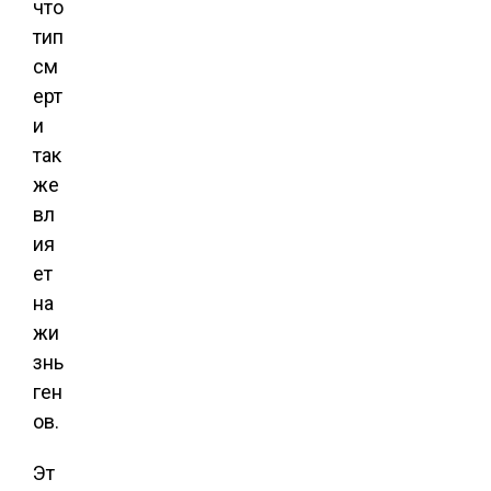
что
тип
см
ерт
и
так
же
вл
ия
ет
на
жи
знь
ген
ов.
Эт