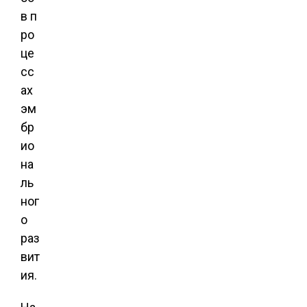
в п
ро
це
сс
ах
эм
бр
ио
на
ль
ног
о
раз
вит
ия.