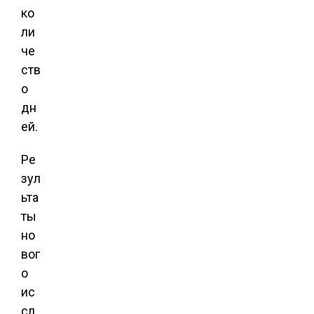
ко
ли
че
ств
о
дн
ей.
Ре
зул
ьта
ты
но
вог
о
ис
сл