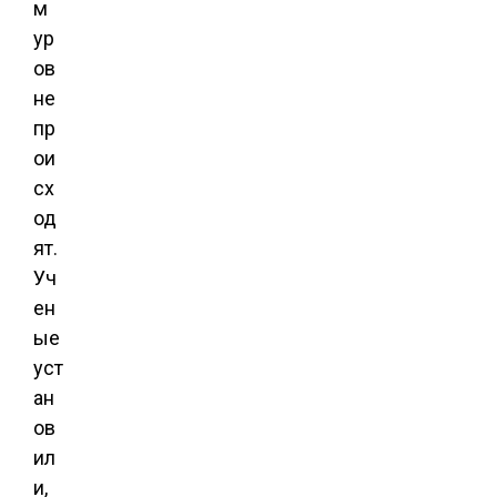
м
ур
ов
не
пр
ои
сх
од
ят.
Уч
ен
ые
уст
ан
ов
ил
и,