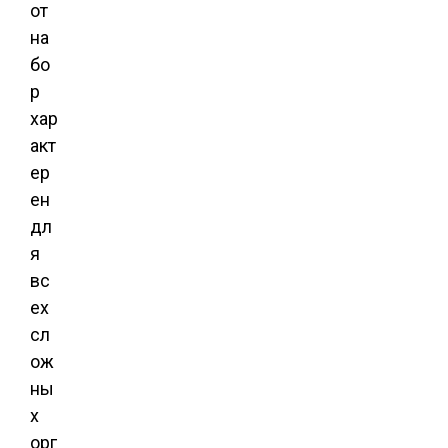
от
на
бо
р
хар
акт
ер
ен
дл
я
вс
ех
сл
ож
ны
х
орг