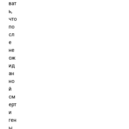
ват
ь,
что
по
сл
е
не
ож
ид
ан
но
й
см
ерт
и
ген
ы,