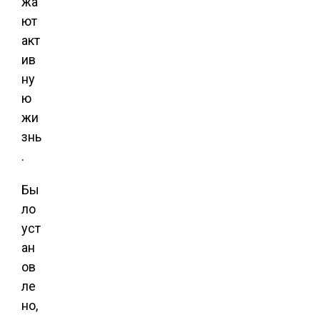
жа
ют
акт
ив
ну
ю
жи
знь
.
Бы
ло
уст
ан
ов
ле
но,