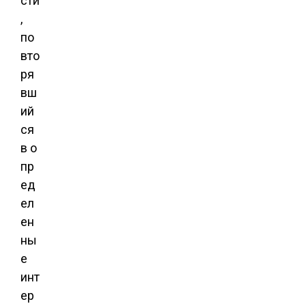
сти
,
по
вто
ря
вш
ий
ся
в о
пр
ед
ел
ен
ны
е
инт
ер