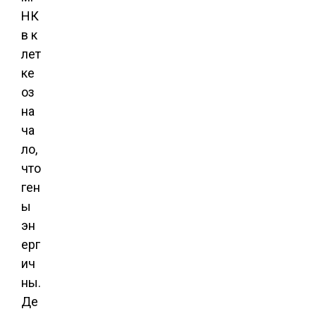
НК
в к
лет
ке
оз
на
ча
ло,
что
ген
ы
эн
ерг
ич
ны.
Де