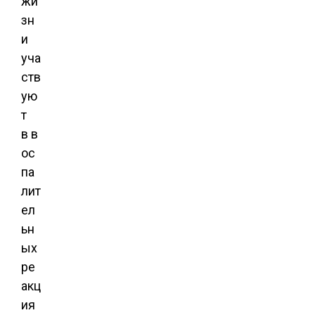
жи
зн
и
уча
ств
ую
т
в в
ос
па
лит
ел
ьн
ых
ре
акц
ия