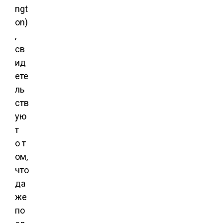
ngt
on)
,
св
ид
ете
ль
ств
ую
т
о т
ом,
что
да
же
по