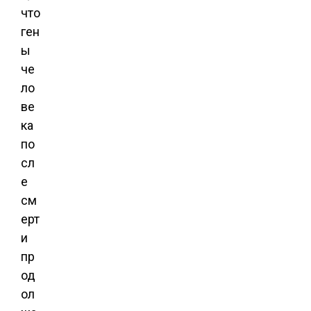
что
ген
ы
че
ло
ве
ка
по
сл
е
см
ерт
и
пр
од
ол