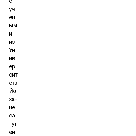
с
уч
ен
ым
и
из
Ун
ив
ер
сит
ета
Йо
хан
не
са
Гут
ен