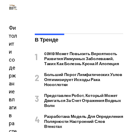
Фи
тол
В Тренде
ит
и
COVID Может Повысить Вероятность
Развития Иммунных Заболеваний,
со
Таких Как Болезнь Крона И Алопеция
де
Больший Порог Лимфатических Узлов
рж
Оптимизирует Исходы Рака
ан
Носоглотки
ие
Представлен Робот, Который Может
вл
Двигаться За Счет Отражения Водных
Волн
аги
в
Разработана Модель Для Определения
Полярности Настроений Слов
ра
Втекстах
сте