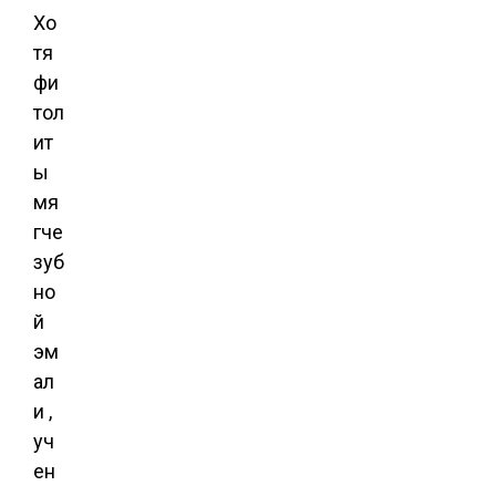
Хо
тя
фи
тол
ит
ы
мя
гче
зуб
но
й
эм
ал
и ,
уч
ен