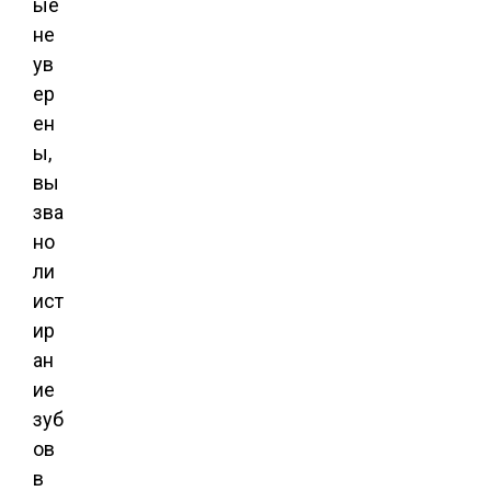
ые
не
ув
ер
ен
ы,
вы
зва
но
ли
ист
ир
ан
ие
зуб
ов
в