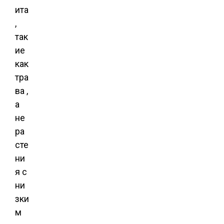
ита
,
так
ие
как
тра
ва ,
а
не
ра
сте
ни
я с
ни
зки
м