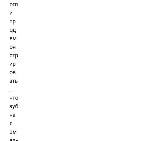
огл
и
пр
од
ем
он
стр
ир
ов
ать
,
что
зуб
на
я
эм
аль