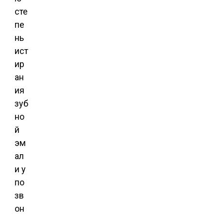
сте
пе
нь
ист
ир
ан
ия
зуб
но
й
эм
ал
и у
по
зв
он