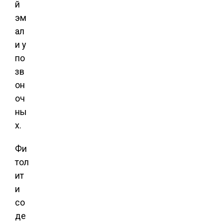
й
эм
ал
и у
по
зв
он
оч
ны
х.
Фи
тол
ит
и
со
де