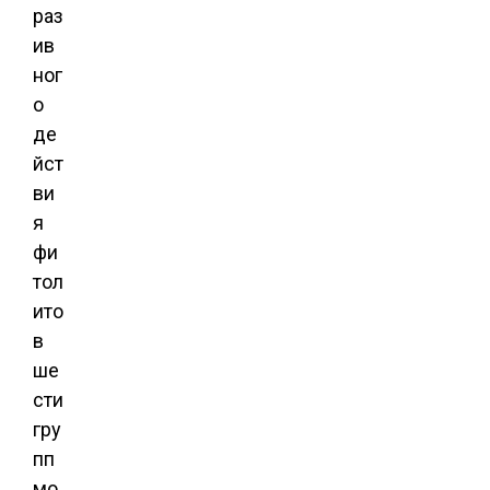
раз
ив
ног
о
де
йст
ви
я
фи
тол
ито
в
ше
сти
гру
пп
мо