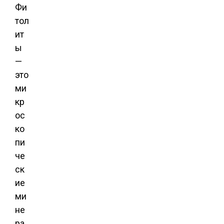
Фи
тол
ит
ы
—
это
ми
кр
ос
ко
пи
че
ск
ие
ми
не
ра