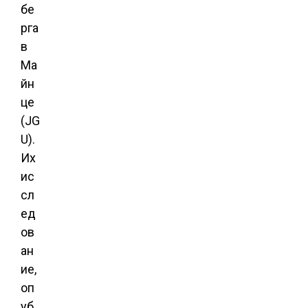
бе
рга
в
Ма
йн
це
(JG
U).
Их
ис
сл
ед
ов
ан
ие,
оп
уб