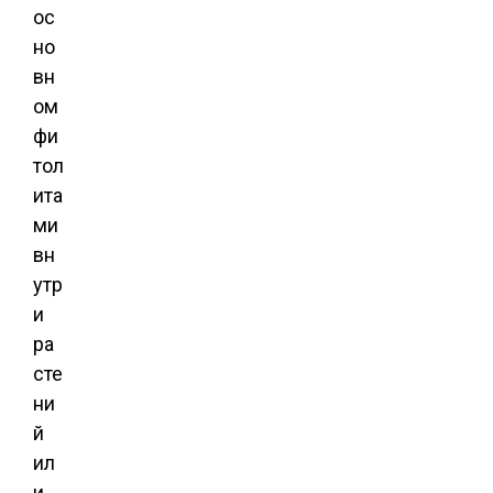
ос
но
вн
ом
фи
тол
ита
ми
вн
утр
и
ра
сте
ни
й
ил
и