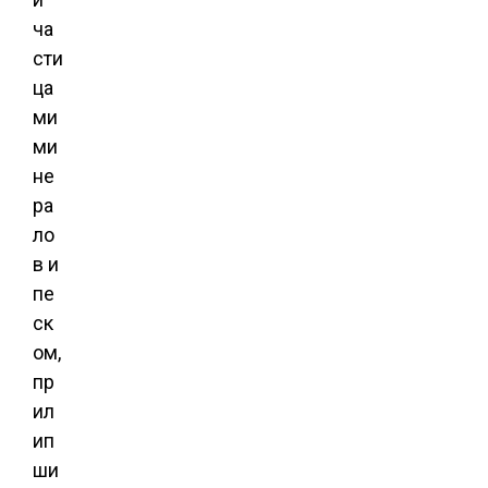
ча
сти
ца
ми
ми
не
ра
ло
в и
пе
ск
ом,
пр
ил
ип
ши