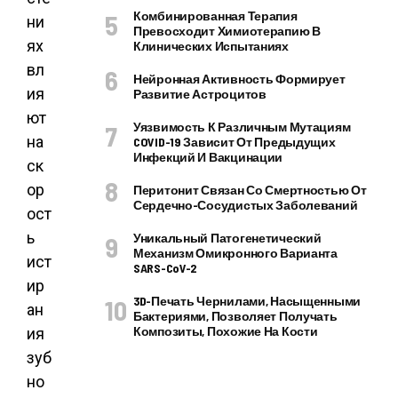
Комбинированная Терапия
ни
Превосходит Химиотерапию В
ях
Клинических Испытаниях
вл
Нейронная Активность Формирует
ия
Развитие Астроцитов
ют
Уязвимость К Различным Мутациям
на
COVID-19 Зависит От Предыдущих
Инфекций И Вакцинации
ск
ор
Перитонит Связан Со Смертностью От
Сердечно-Сосудистых Заболеваний
ост
ь
Уникальный Патогенетический
Механизм Омикронного Варианта
ист
SARS-CoV-2
ир
3D-Печать Чернилами, Насыщенными
ан
Бактериями, Позволяет Получать
Композиты, Похожие На Кости
ия
зуб
но