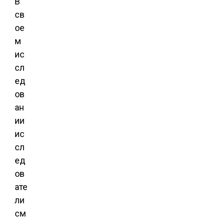
В
св
ое
м
ис
сл
ед
ов
ан
ии
ис
сл
ед
ов
ате
ли
см