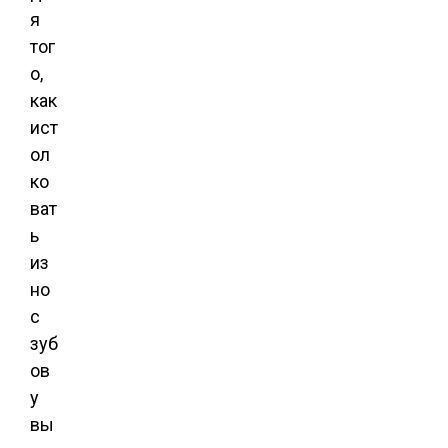
я
тог
о,
как
ист
ол
ко
ват
ь
из
но
с
зуб
ов
у
вы