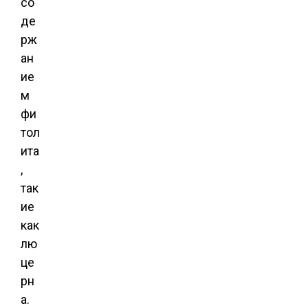
со
де
рж
ан
ие
м
фи
тол
ита
,
так
ие
как
лю
це
рн
а.