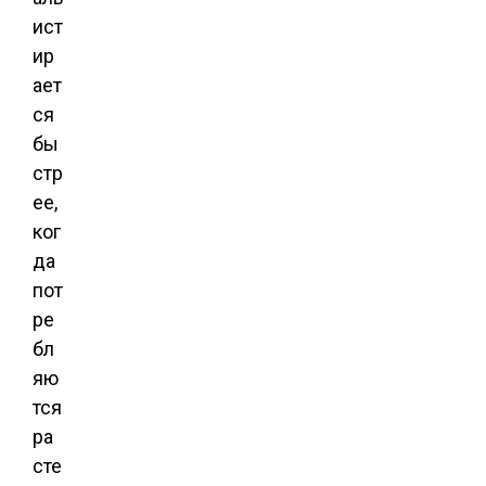
ист
ир
ает
ся
бы
стр
ее,
ког
да
пот
ре
бл
яю
тся
ра
сте