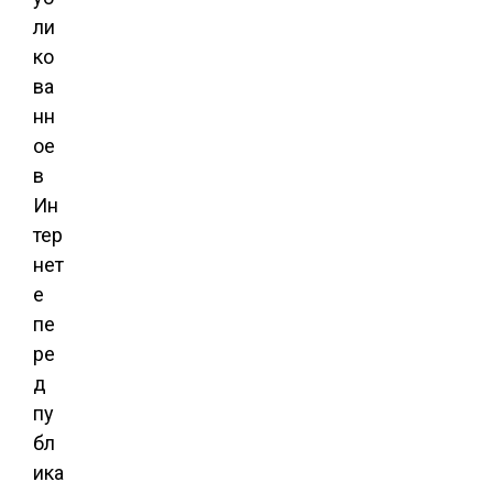
ли
ко
ва
нн
ое
в
Ин
тер
нет
е
пе
ре
д
пу
бл
ика