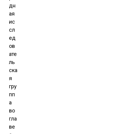
дн
ая
ис
сл
ед
ов
ате
ль
ска
я
гру
пп
а
во
гла
ве