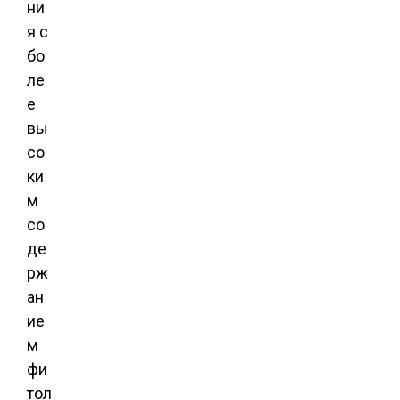
ни
я с
бо
ле
е
вы
со
ки
м
со
де
рж
ан
ие
м
фи
тол