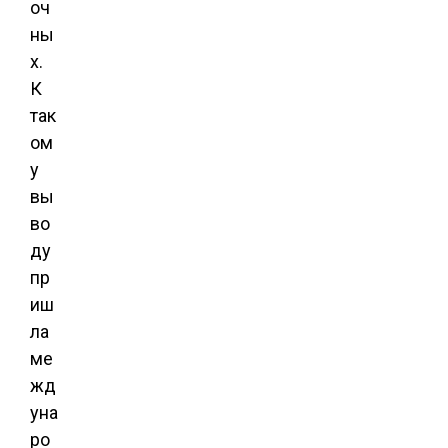
оч
ны
х.
К
так
ом
у
вы
во
ду
пр
иш
ла
ме
жд
уна
ро