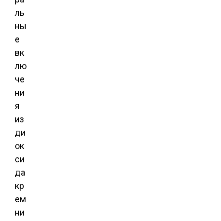
ль
ны
е
вк
лю
че
ни
я
из
ди
ок
си
да
кр
ем
ни