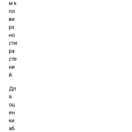
м к
по
ве
рх
но
сти
ра
сте
ни
й.
Дл
я
оц
ен
ки
аб