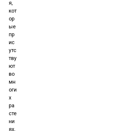
я,
кот
ор
ые
пр
ис
утс
тву
ют
во
мн
оги
х
ра
сте
ни
ях.