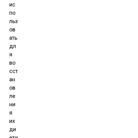
ис
по
льз
ов
ать
дл
я
во
сст
ан
ов
ле
ни
я
их
ди
ети