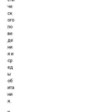
че
ск
ого
по
ве
де
ни
я и
ср
ед
ы
об
ита
ни
я.