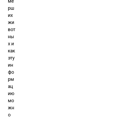
ме
рш
их
жи
вот
ны
х и
как
эту
ин
фо
рм
ац
ию
мо
жн
о