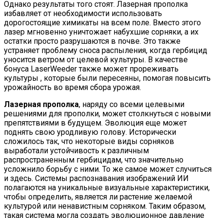
Однако результаты того стоят. Лазерная прополка
избавляет от необходимости использовать
дорогостоящие химикаты на всем поле. Вместо этого
лазер мгновенно уничтожает набухшие сорняки, а их
остатки просто разрушаются в почве. Это также
устраняет проблему сноса распыления, когда гербицид
уносится ветром от целевой культуры. В качестве
бонуса LaserWeeder также может прореживать
культуры , которые были пересеяны, помогая повысить
урожайность во время сбора урожая.
Лазерная прополка
, наряду со всеми целевыми
решениями для прополки, может столкнуться с новыми
препятствиями в будущем. Эволюция еще может
поднять свою уродливую голову. Исторически
сложилось так, что некоторые виды сорняков
выработали устойчивость к различным
распространенным гербицидам, что значительно
усложнило борьбу с ними. То же самое может случиться
и здесь. Системы распознавания изображений ИИ
полагаются на уникальные визуальные характеристики,
чтобы определить, является ли растение желаемой
культурой или ненавистным сорняком. Таким образом,
такая система могла создать эволюционное давление