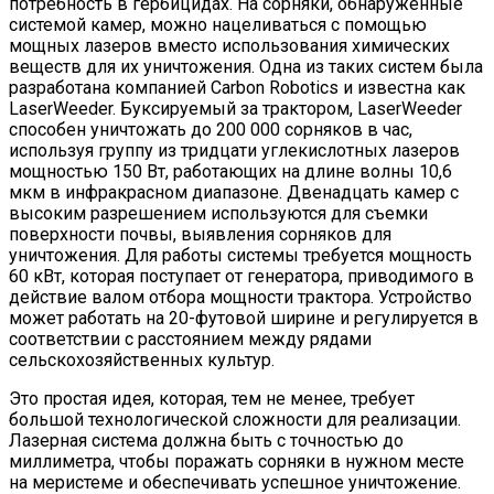
потребность в гербицидах. На сорняки, обнаруженные
системой камер, можно нацеливаться с помощью
мощных лазеров вместо использования химических
веществ для их уничтожения. Одна из таких систем была
разработана компанией Carbon Robotics и известна как
LaserWeeder. Буксируемый за трактором, LaserWeeder
способен уничтожать до 200 000 сорняков в час,
используя группу из тридцати углекислотных лазеров
мощностью 150 Вт, работающих на длине волны 10,6
мкм в инфракрасном диапазоне. Двенадцать камер с
высоким разрешением используются для съемки
поверхности почвы, выявления сорняков для
уничтожения. Для работы системы требуется мощность
60 кВт, которая поступает от генератора, приводимого в
действие валом отбора мощности трактора. Устройство
может работать на 20-футовой ширине и регулируется в
соответствии с расстоянием между рядами
сельскохозяйственных культур.
Это простая идея, которая, тем не менее, требует
большой технологической сложности для реализации.
Лазерная система должна быть с точностью до
миллиметра, чтобы поражать сорняки в нужном месте
на меристеме и обеспечивать успешное уничтожение.