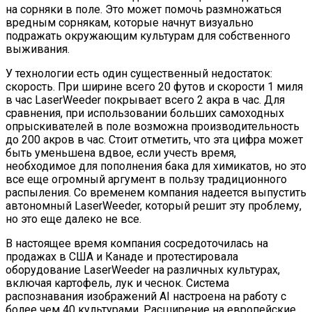
на сорняки в поле. Это может помочь размножаться
вредным сорнякам, которые начнут визуально
подражать окружающим культурам для собственного
выживания.
У технологии есть один существенный недостаток:
скорость. При ширине всего 20 футов и скорости 1 миля
в час LaserWeeder покрывает всего 2 акра в час. Для
сравнения, при использовании больших самоходных
опрыскивателей в поле возможна производительность
до 200 акров в час. Стоит отметить, что эта цифра может
быть уменьшена вдвое, если учесть время,
необходимое для пополнения бака для химикатов, но это
все еще огромный аргумент в пользу традиционного
распыления. Со временем компания надеется выпустить
автономный LaserWeeder, который решит эту проблему,
но это еще далеко не все.
В настоящее время компания сосредоточилась на
продажах в США и Канаде и протестировала
оборудование LaserWeeder на различных культурах,
включая картофель, лук и чеснок. Система
распознавания изображений AI настроена на работу с
более чем 40 культурами. Расширение на европейские