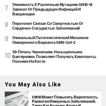
Уязвимость К Различным Мутациям COVID-19
Зависит От Предыдущих Инфекций И
Вакцинации
Перитонит Связан Со Смертностью От
Сердечно-Сосудистых Заболеваний
Уникальный Патогенетический Механизм
Омикронного Варианта SARS-CoV-2
3D-Печать Чернилами, Насыщенными
Бактериями, Позволяет Получать Композиты,
Похожие На Кости
You May Also Like
COVID Может Повысить Вероятность
Развития Иммунных Заболеваний,
Таких Как Болезнь Крона И