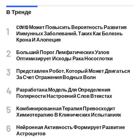
В Тренде
COVID Может Повысить Вероятность Развития
Иммунных Заболеваний, Таких Как Болезнь
Крона И Алопеция
Больший Порог Лимфатических Узлов
Оптимизирует Исходы Рака Носоглотки
Представлен Робот, Который Может Двигаться
За Счет Отражения Водных Волн
Разработана Модель Для Определения
Полярности Настроений Слов Втекстах
Комбинированная Терапия Превосходит
Химиотерапию В Клинических Испытаниях
Нейронная Активность Формирует Развитие
Астроцитов