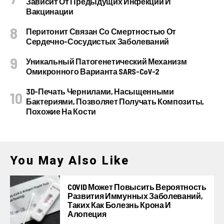
Зависит От Предыдущих Инфекций И
Вакцинации
Перитонит Связан Со Смертностью От
Сердечно-Сосудистых Заболеваний
Уникальный Патогенетический Механизм
Омикронного Варианта SARS-CoV-2
3D-Печать Чернилами, Насыщенными
Бактериями, Позволяет Получать Композиты,
Похожие На Кости
You May Also Like
COVID Может Повысить Вероятность
Развития Иммунных Заболеваний,
Таких Как Болезнь Крона И
Алопеция