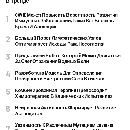
В Тренде
COVID Может Повысить Вероятность Развития
Иммунных Заболеваний, Таких Как Болезнь
Крона И Алопеция
Больший Порог Лимфатических Узлов
Оптимизирует Исходы Рака Носоглотки
Представлен Робот, Который Может Двигаться
За Счет Отражения Водных Волн
Разработана Модель Для Определения
Полярности Настроений Слов Втекстах
Комбинированная Терапия Превосходит
Химиотерапию В Клинических Испытаниях
Нейронная Активность Формирует Развитие
Астроцитов
Уязвимость К Различным Мутациям COVID-19