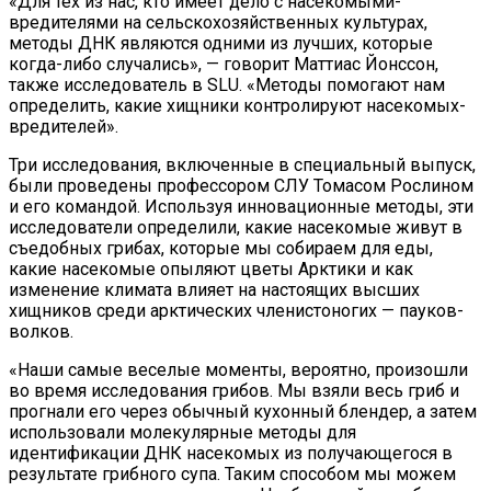
«Для тех из нас, кто имеет дело с насекомыми-
вредителями на сельскохозяйственных культурах,
методы ДНК являются одними из лучших, которые
когда-либо случались», — говорит Маттиас Йонссон,
также исследователь в SLU. «Методы помогают нам
определить, какие хищники контролируют насекомых-
вредителей».
Три исследования, включенные в специальный выпуск,
были проведены профессором СЛУ Томасом Рослином
и его командой. Используя инновационные методы, эти
исследователи определили, какие насекомые живут в
съедобных грибах, которые мы собираем для еды,
какие насекомые опыляют цветы Арктики и как
изменение климата влияет на настоящих высших
хищников среди арктических членистоногих — пауков-
волков.
«Наши самые веселые моменты, вероятно, произошли
во время исследования грибов. Мы взяли весь гриб и
прогнали его через обычный кухонный блендер, а затем
использовали молекулярные методы для
идентификации ДНК насекомых из получающегося в
результате грибного супа. Таким способом мы можем