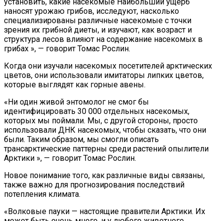
установить, какие насекомые Наибольший ущерб
наносят урожаю грибов, исследуют, насколько
специализированы различные насекомые с точки
зрения их грибной диеты, и изучают, как возраст и
структура лесов влияют на содержание насекомых в
грибах », — говорит Томас Рослин.
Когда они изучали насекомых посетителей арктических
цветов, они использовали имитаторы липких цветов,
которые выглядят как горные авены.
«Ни один живой энтомолог не смог бы
идентифицировать 30 000 отдельных насекомых,
которых мы поймали. Мы, с другой стороны, просто
использовали ДНК насекомых, чтобы сказать, что они
были. Таким образом, мы смогли описать
трансарктические паттерны среди растений опылители
Арктики », — говорит Томас Рослин.
Новое понимание того, как различные виды связаны,
также важно для прогнозирования последствий
потепления климата.
«Волковые пауки — настоящие правители Арктики. Их
может быть очень много, и у любого животного,