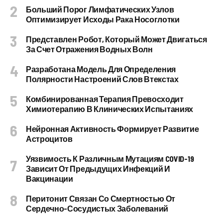
Больший Порог Лимфатических Узлов
Оптимизирует Исходы Рака Носоглотки
Представлен Робот, Который Может Двигаться
За Счет Отражения Водных Волн
Разработана Модель Для Определения
Полярности Настроений Слов Втекстах
Комбинированная Терапия Превосходит
Химиотерапию В Клинических Испытаниях
Нейронная Активность Формирует Развитие
Астроцитов
Уязвимость К Различным Мутациям COVID-19
Зависит От Предыдущих Инфекций И
Вакцинации
Перитонит Связан Со Смертностью От
Сердечно-Сосудистых Заболеваний