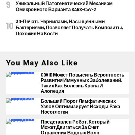
Уникальный Патогенетический Механизм
Омикронного Варианта SARS-CoV-2
3D-Печать Чернилами, Насыщенными
Бактериями, Позволяет Получать Композиты,
Похожие На Кости
You May Also Like
COVID Может Повысить Вероятность
Развития Иммунных Заболеваний,
Таких Как Болезнь Крона И
Алопеция
Больший Порог Лимфатических
Узлов Оптимизирует Исходы Рака
Носоглотки
Представлен Робот, Который
Может Двигаться За Счет
Отражения Водных Волн