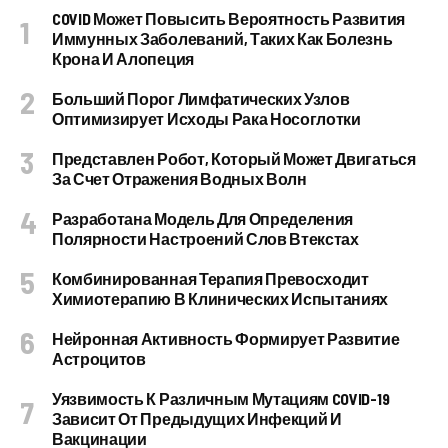
COVID Может Повысить Вероятность Развития
Иммунных Заболеваний, Таких Как Болезнь
Крона И Алопеция
Больший Порог Лимфатических Узлов
Оптимизирует Исходы Рака Носоглотки
Представлен Робот, Который Может Двигаться
За Счет Отражения Водных Волн
Разработана Модель Для Определения
Полярности Настроений Слов Втекстах
Комбинированная Терапия Превосходит
Химиотерапию В Клинических Испытаниях
Нейронная Активность Формирует Развитие
Астроцитов
Уязвимость К Различным Мутациям COVID-19
Зависит От Предыдущих Инфекций И
Вакцинации