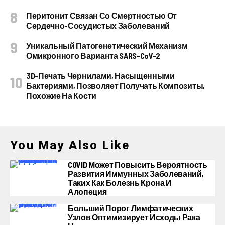
Перитонит Связан Со Смертностью От
Сердечно-Сосудистых Заболеваний
Уникальный Патогенетический Механизм
Омикронного Варианта SARS-CoV-2
3D-Печать Чернилами, Насыщенными
Бактериями, Позволяет Получать Композиты,
Похожие На Кости
You May Also Like
COVID Может Повысить Вероятность
Развития Иммунных Заболеваний,
Таких Как Болезнь Крона И
Алопеция
Больший Порог Лимфатических
Узлов Оптимизирует Исходы Рака