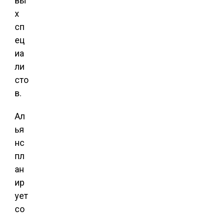
вы
х
сп
ец
иа
ли
сто
в.
Ал
ья
нс
пл
ан
ир
ует
со