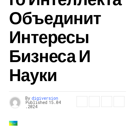
Объединит
Интересы
Бизнеса И
Науки
By
digiversion
Published
15.04
.2024