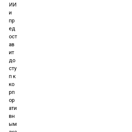
ИИ
и
пр
ед
ост
ав
ит
до
сту
п к
ко
рп
ор
ати
вн
ым
акс