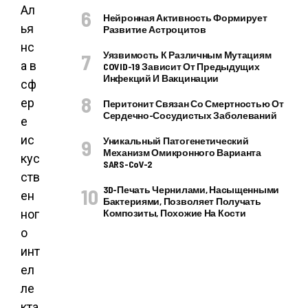
Ал
Нейронная Активность Формирует
ья
Развитие Астроцитов
нс
Уязвимость К Различным Мутациям
а в
COVID-19 Зависит От Предыдущих
Инфекций И Вакцинации
сф
ер
Перитонит Связан Со Смертностью От
Сердечно-Сосудистых Заболеваний
е
ис
Уникальный Патогенетический
Механизм Омикронного Варианта
кус
SARS-CoV-2
ств
3D-Печать Чернилами, Насыщенными
ен
Бактериями, Позволяет Получать
ног
Композиты, Похожие На Кости
о
инт
ел
ле
кта