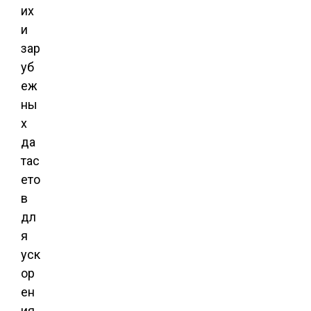
их
и
зар
уб
еж
ны
х
да
тас
ето
в
дл
я
уск
ор
ен
ия