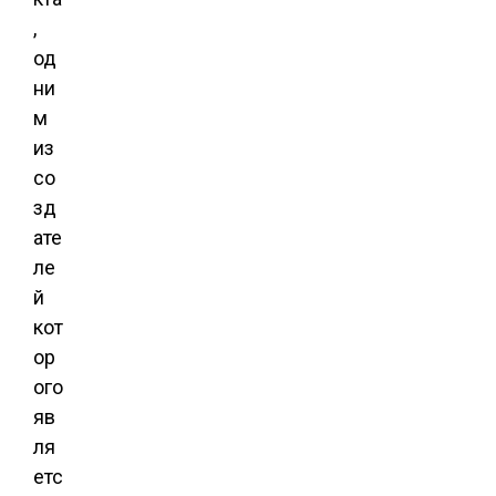
,
од
ни
м
из
со
зд
ате
ле
й
кот
ор
ого
яв
ля
етс