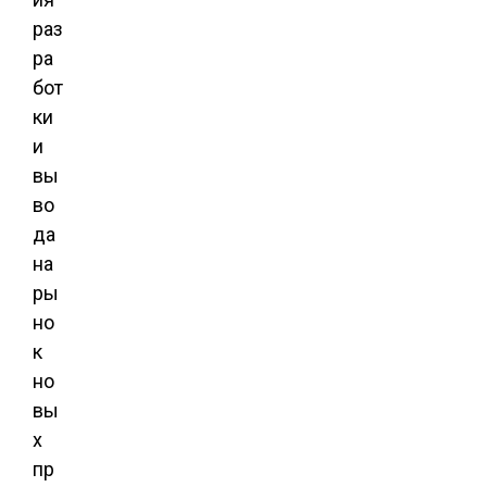
раз
ра
бот
ки
и
вы
во
да
на
ры
но
к
но
вы
х
пр