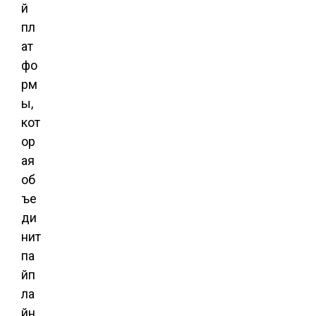
й
пл
ат
фо
рм
ы,
кот
ор
ая
об
ъе
ди
нит
па
йп
ла
йн