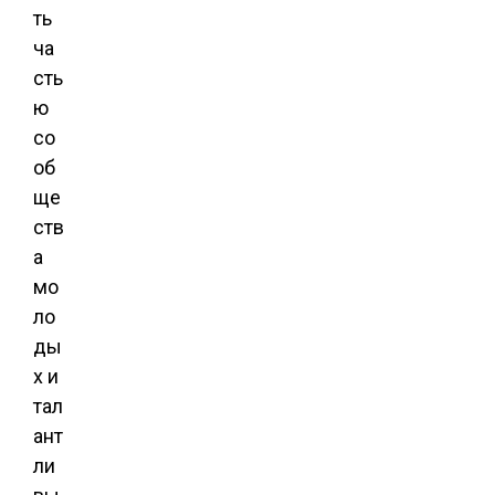
ть
ча
сть
ю
со
об
ще
ств
а
мо
ло
ды
х и
тал
ант
ли