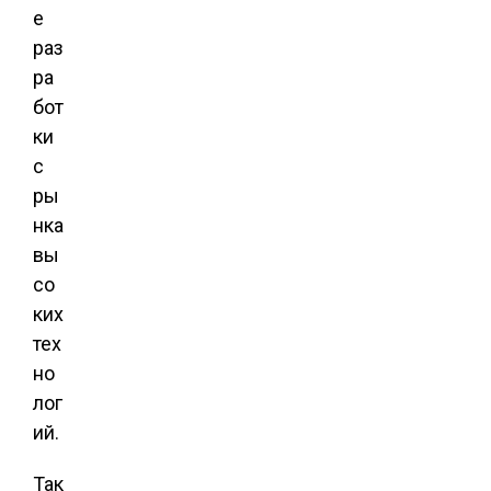
е
раз
ра
бот
ки
с
ры
нка
вы
со
ких
тех
но
лог
ий.
Так