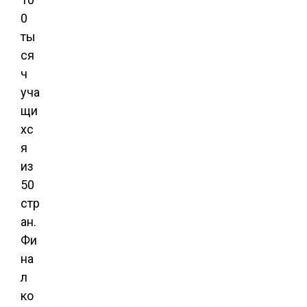
0
ты
ся
ч
уча
щи
хс
я
из
50
стр
ан.
Фи
на
л
ко