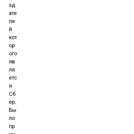
зд
ате
ле
й
кот
ор
ого
яв
ля
етс
я
Сб
ер.
Бы
ло
пр