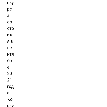
нку
рс
а
со
сто
итс
я в
се
нтя
бр
е
20
21
год
а.
Ко
нку