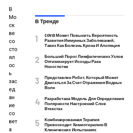
В
Мо
В Тренде
ск
ве
COVID Может Повысить Вероятность
Развития Иммунных Заболеваний,
со
Таких Как Болезнь Крона И Алопеция
сто
Больший Порог Лимфатических Узлов
ял
Оптимизирует Исходы Рака
ос
Носоглотки
ь
Представлен Робот, Который Может
зас
Двигаться За Счет Отражения Водных
Волн
ед
ан
Разработана Модель Для Определения
Полярности Настроений Слов
ие
Втекстах
со
Комбинированная Терапия
вет
Превосходит Химиотерапию В
а
Клинических Испытаниях