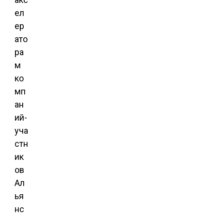
ел
ер
ато
ра
м
ко
мп
ан
ий-
уча
стн
ик
ов
Ал
ья
нс