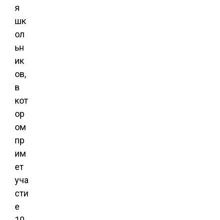
я
шк
ол
ьн
ик
ов,
в
кот
ор
ом
пр
им
ет
уча
сти
е
10