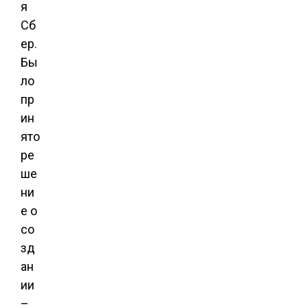
я
Сб
ер.
Бы
ло
пр
ин
ято
ре
ше
ни
е о
со
зд
ан
ии
–