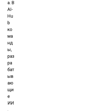
а. В
AI-
Hu
b
ко
ма
нд
ы,
раз
ра
бат
ыв
аю
щи
е
ИИ
,