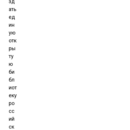
зд
ать
ед
ин
ую
отк
ры
ту
ю
би
бл
иот
еку
ро
сс
ий
ск