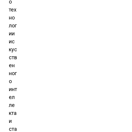
о
тех
но
лог
ии
ис
кус
ств
ен
ног
о
инт
ел
ле
кта
и
ста