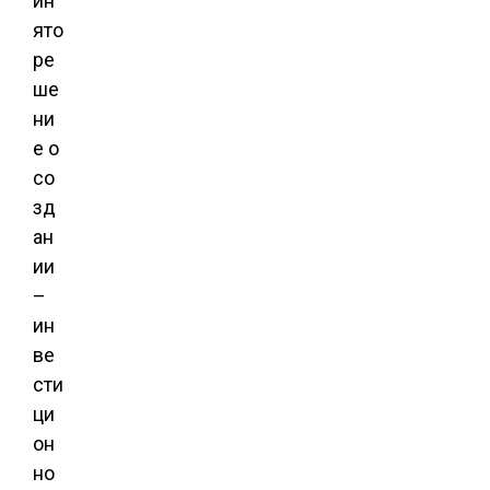
ин
ято
ре
ше
ни
е о
со
зд
ан
ии
–
ин
ве
сти
ци
он
но