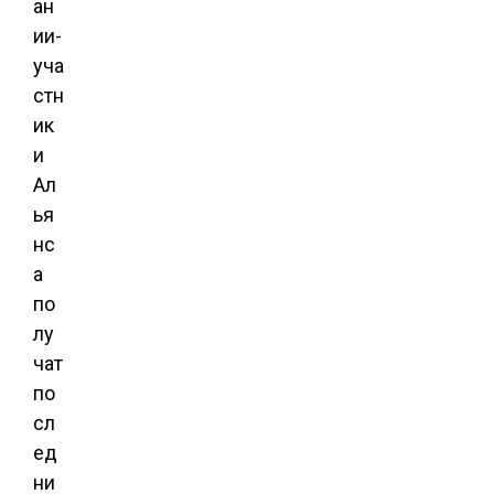
ан
ии-
уча
стн
ик
и
Ал
ья
нс
а
по
лу
чат
по
сл
ед
ни