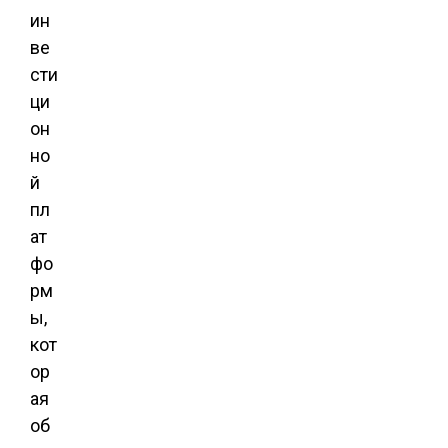
ин
ве
сти
ци
он
но
й
пл
ат
фо
рм
ы,
кот
ор
ая
об