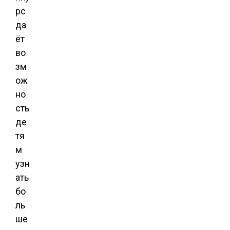
рс
да
ёт
во
зм
ож
но
сть
де
тя
м
узн
ать
бо
ль
ше