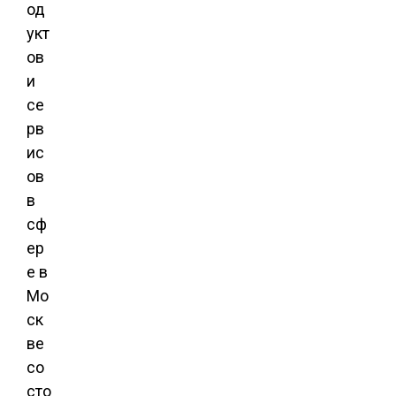
од
укт
ов
и
се
рв
ис
ов
в
сф
ер
е в
Мо
ск
ве
со
сто