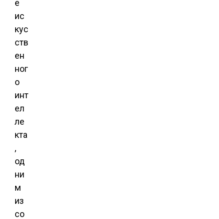
е
ис
кус
ств
ен
ног
о
инт
ел
ле
кта
,
од
ни
м
из
со