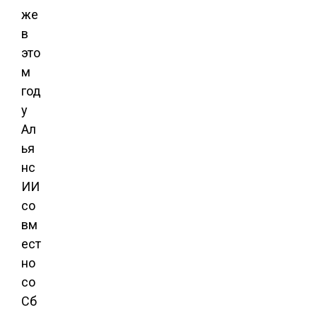
же
в
это
м
год
у
Ал
ья
нс
ИИ
со
вм
ест
но
со
Сб