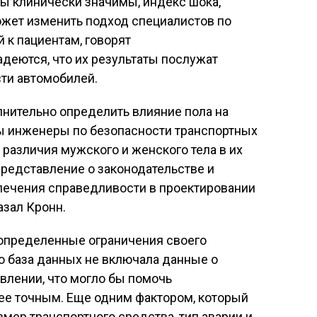
аты клинически значимы, индекс шока,
жет изменить подход специалистов по
 к пациентам, говорят
адеются, что их результаты послужат
ти автомобилей.
нительно определить влияние пола на
бы инженеры по безопасности транспортных
различия мужского и женского тела в их
представление о законодательстве и
печения справедливости в проектировании
азал Кронн.
 определенные ограничения своего
то база данных не включала данные о
влении, что могло бы помочь
лее точным. Еще одним фактором, который
мер транспортного средства, тип аварии и