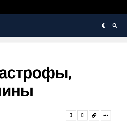
тастрофы,
чины