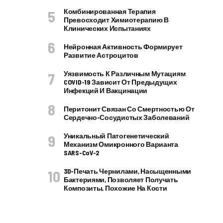
Комбинированная Терапия
Превосходит Химиотерапию В
Клинических Испытаниях
Нейронная Активность Формирует
Развитие Астроцитов
Уязвимость К Различным Мутациям
COVID-19 Зависит От Предыдущих
Инфекций И Вакцинации
Перитонит Связан Со Смертностью От
Сердечно-Сосудистых Заболеваний
Уникальный Патогенетический
Механизм Омикронного Варианта
SARS-CoV-2
3D-Печать Чернилами, Насыщенными
Бактериями, Позволяет Получать
Композиты, Похожие На Кости