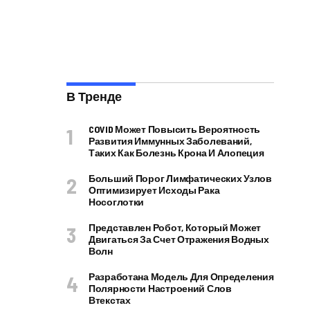
В Тренде
COVID Может Повысить Вероятность
Развития Иммунных Заболеваний,
Таких Как Болезнь Крона И Алопеция
Больший Порог Лимфатических Узлов
Оптимизирует Исходы Рака
Носоглотки
Представлен Робот, Который Может
Двигаться За Счет Отражения Водных
Волн
Разработана Модель Для Определения
Полярности Настроений Слов
Втекстах