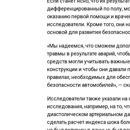
Если станет ясно, что их результ
дифференцированный по полу, мо
оказанию первой помощи и врачей
исследователи. Кроме того, они н
основой для развития безопаснос
«Мы надеемся, что сможем допол
травмы в результате аварий, что
средств могли учитывать важные 
конструкции и чтобы они давали 
правилах, необходимых для обес
безопасности автомобилей», — ск
Исследователи также указали на
исследования, например, на то, ч
диастолическом артериальном да
сделать расчет индекса шока бо
не был включен в данные, был раз