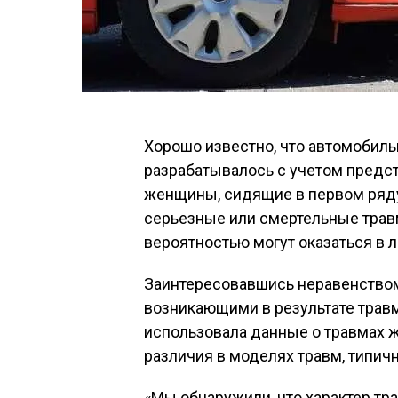
Хорошо известно, что автомобил
разрабатывалось с учетом предст
женщины, сидящие в первом ряду
серьезные или смертельные травм
вероятностью могут оказаться в 
Заинтересовавшись неравенством
возникающими в результате трав
использовала данные о травмах ж
различия в моделях травм, типи
«Мы обнаружили, что характер тр