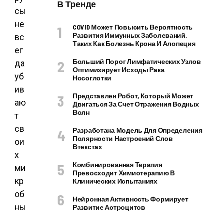
В Тренде
сы
не
COVID Может Повысить Вероятность
Развития Иммунных Заболеваний,
вс
Таких Как Болезнь Крона И Алопеция
ег
Больший Порог Лимфатических Узлов
да
Оптимизирует Исходы Рака
уб
Носоглотки
ив
Представлен Робот, Который Может
аю
Двигаться За Счет Отражения Водных
Волн
т
св
Разработана Модель Для Определения
Полярности Настроений Слов
ои
Втекстах
х
Комбинированная Терапия
ми
Превосходит Химиотерапию В
кр
Клинических Испытаниях
об
Нейронная Активность Формирует
ны
Развитие Астроцитов