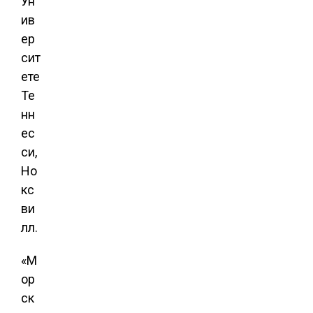
Ун
ив
ер
сит
ете
Те
нн
ес
си,
Но
кс
ви
лл.
«М
ор
ск