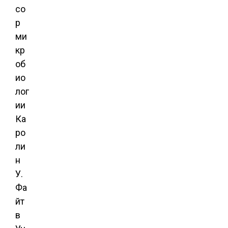
со
р
ми
кр
об
ио
лог
ии
Ка
ро
ли
н
У.
Фа
йт
в