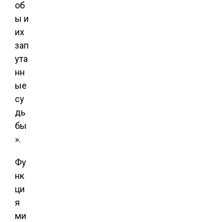
об
ы и
их
зап
ута
нн
ые
су
дь
бы
».
Фу
нк
ци
я
ми