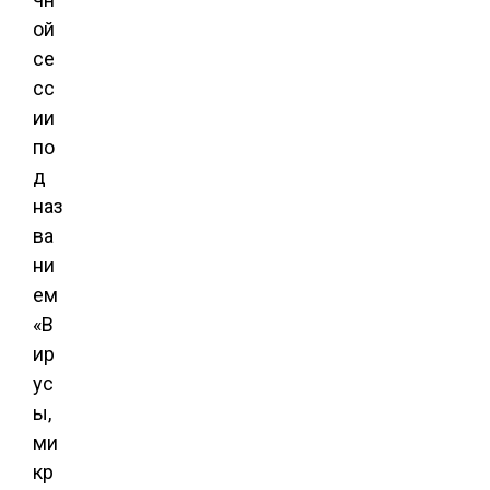
ой
се
сс
ии
по
д
наз
ва
ни
ем
«В
ир
ус
ы,
ми
кр