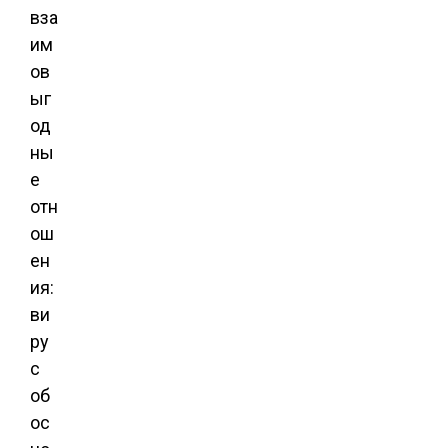
вза
им
ов
ыг
од
ны
е
отн
ош
ен
ия:
ви
ру
с
об
ос