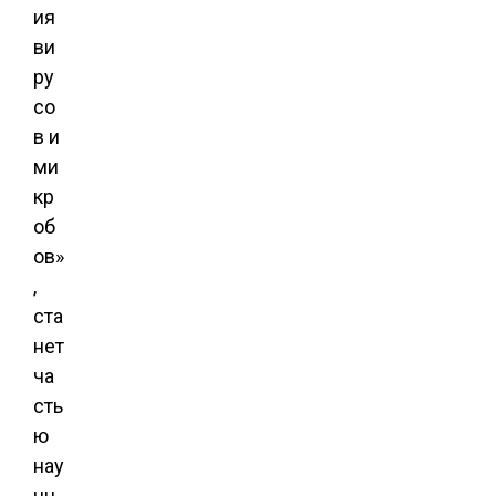
ия
ви
ру
со
в и
ми
кр
об
ов»
,
ста
нет
ча
сть
ю
нау
чн