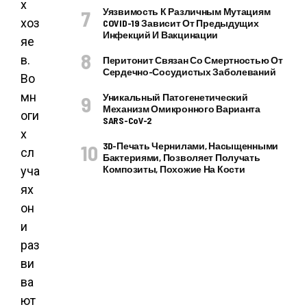
х
Уязвимость К Различным Мутациям
хоз
COVID-19 Зависит От Предыдущих
Инфекций И Вакцинации
яе
в.
Перитонит Связан Со Смертностью От
Сердечно-Сосудистых Заболеваний
Во
мн
Уникальный Патогенетический
Механизм Омикронного Варианта
оги
SARS-CoV-2
х
3D-Печать Чернилами, Насыщенными
сл
Бактериями, Позволяет Получать
Композиты, Похожие На Кости
уча
ях
он
и
раз
ви
ва
ют