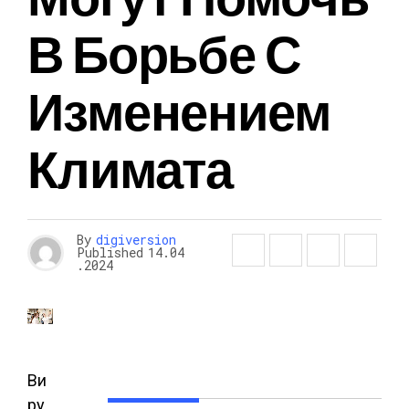
В Борьбе С
Изменением
Климата
By
digiversion
Published
14.04
.2024
Ви
ру