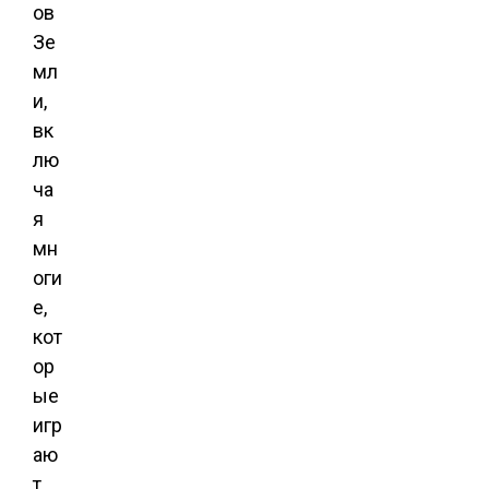
ов
Зе
мл
и,
вк
лю
ча
я
мн
оги
е,
кот
ор
ые
игр
аю
т