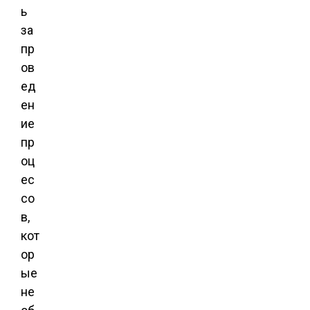
ь
за
пр
ов
ед
ен
ие
пр
оц
ес
со
в,
кот
ор
ые
не