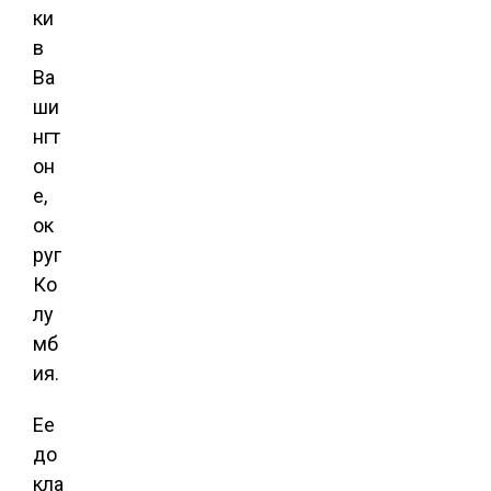
ки
в
Ва
ши
нгт
он
е,
ок
руг
Ко
лу
мб
ия.
Ее
до
кла