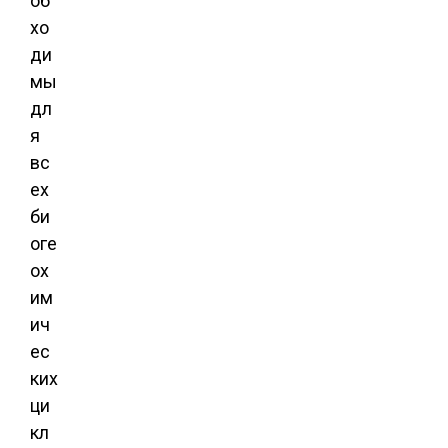
об
хо
ди
мы
дл
я
вс
ех
би
оге
ох
им
ич
ес
ких
ци
кл