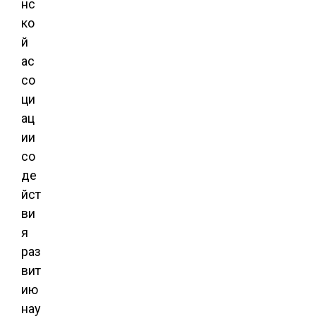
нс
ко
й
ас
со
ци
ац
ии
со
де
йст
ви
я
раз
вит
ию
нау