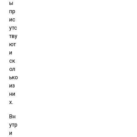
ы
пр
ис
утс
тву
ют
и
ск
ол
ько
из
ни
х.
Вн
утр
и