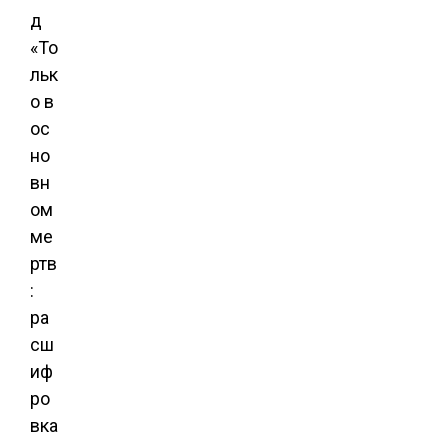
д
«То
льк
о в
ос
но
вн
ом
ме
ртв
:
ра
сш
иф
ро
вка