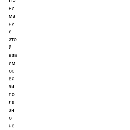
По
ни
ма
ни
е
это
й
вза
им
ос
вя
зи
по
ле
зн
о
не