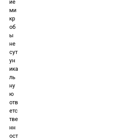
ие
ми
кр
об
ы
не
сут
ун
ика
ль
ну
ю
отв
етс
тве
нн
ост