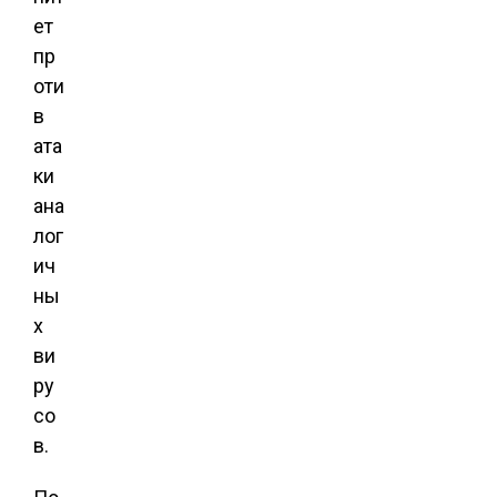
ет
пр
оти
в
ата
ки
ана
лог
ич
ны
х
ви
ру
со
в.