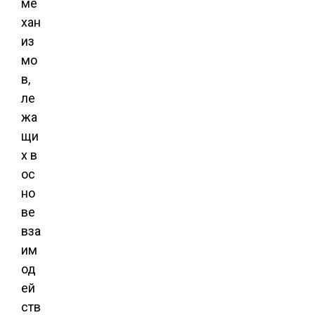
ме
хан
из
мо
в,
ле
жа
щи
х в
ос
но
ве
вза
им
од
ей
ств