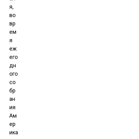
я,
во
вр
ем
я
еж
его
дн
ого
со
бр
ан
ия
Ам
ер
ика