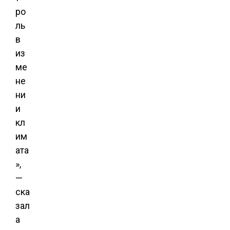
ро
ль
в
из
ме
не
ни
и
кл
им
ата
»,
—
ска
зал
а