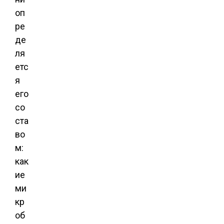
оп
ре
де
ля
етс
я
его
со
ста
во
м:
как
ие
ми
кр
об