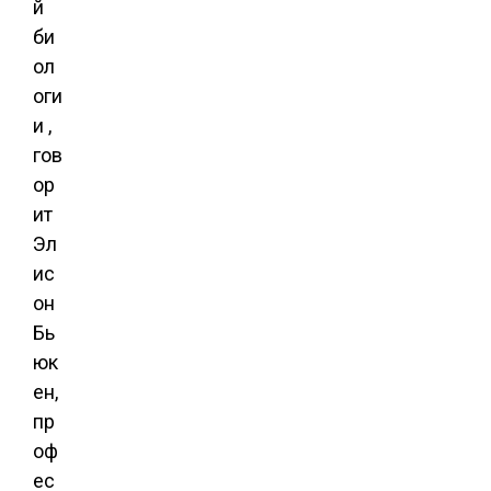
й
би
ол
оги
и ,
гов
ор
ит
Эл
ис
он
Бь
юк
ен,
пр
оф
ес