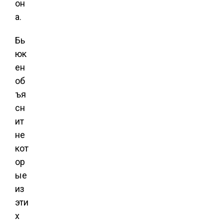
он
а.
Бь
юк
ен
об
ъя
сн
ит
не
кот
ор
ые
из
эти
х