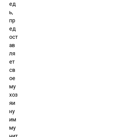
ед
ь,
пр
ед
ост
ав
ля
ет
св
ое
му
хоз
яи
ну
им
му
нит