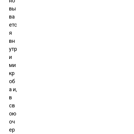
но
вы
ва
етс
я
вн
утр
и
ми
кр
об
а и,
в
св
ою
оч
ер