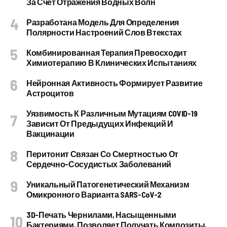
За Счет Отражения Водных Волн
Разработана Модель Для Определения
Полярности Настроений Слов Втекстах
Комбинированная Терапия Превосходит
Химиотерапию В Клинических Испытаниях
Нейронная Активность Формирует Развитие
Астроцитов
Уязвимость К Различным Мутациям COVID-19
Зависит От Предыдущих Инфекций И
Вакцинации
Перитонит Связан Со Смертностью От
Сердечно-Сосудистых Заболеваний
Уникальный Патогенетический Механизм
Омикронного Варианта SARS-CoV-2
3D-Печать Чернилами, Насыщенными
Бактериями, Позволяет Получать Композиты,