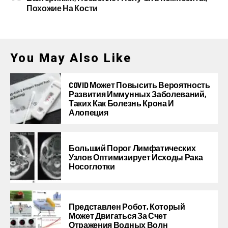
Похожие На Кости
You May Also Like
COVID Может Повысить Вероятность
Развития Иммунных Заболеваний,
Таких Как Болезнь Крона И
Алопеция
Больший Порог Лимфатических
Узлов Оптимизирует Исходы Рака
Носоглотки
Представлен Робот, Который
Может Двигаться За Счет
Отражения Водных Волн