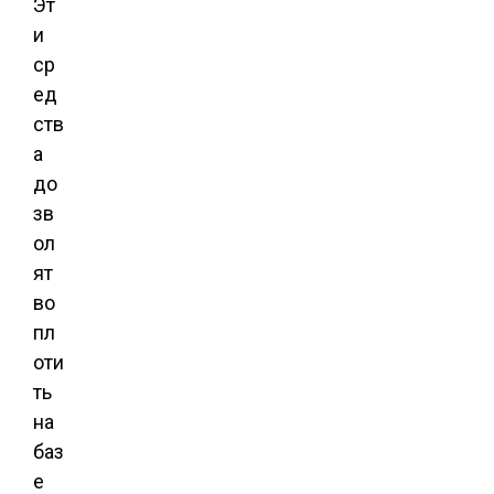
Эт
и
ср
ед
ств
а
до
зв
ол
ят
во
пл
оти
ть
на
баз
е