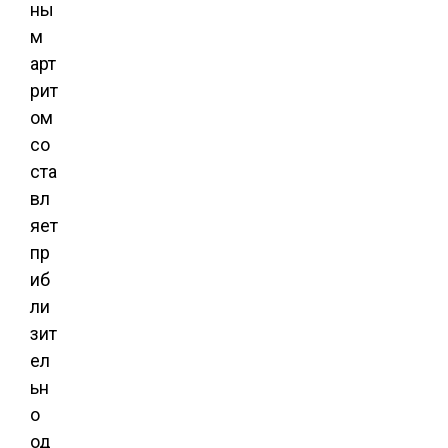
ны
м
арт
рит
ом
со
ста
вл
яет
пр
иб
ли
зит
ел
ьн
о
од