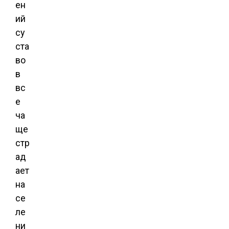
ен
ий
су
ста
во
в
вс
е
ча
ще
стр
ад
ает
на
се
ле
ни