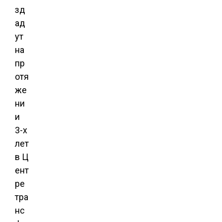
зд
ад
ут
на
пр
отя
же
ни
и
3-х
лет
в Ц
ент
ре
тра
нс