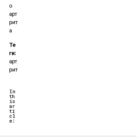
Те
ги:
арт
рит
In
th
is
ar
ti
cl
e: