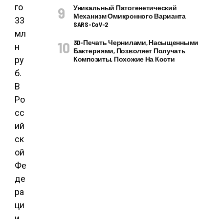
го
Уникальный Патогенетический
Механизм Омикронного Варианта
33
SARS-CoV-2
мл
3D-Печать Чернилами, Насыщенными
н
Бактериями, Позволяет Получать
ру
Композиты, Похожие На Кости
б.
В
Ро
сс
ий
ск
ой
Фе
де
ра
ци
и