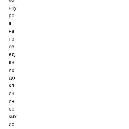
нку
рс
а
на
пр
ов
ед
ен
ие
до
кл
ин
ич
ес
ких
ис