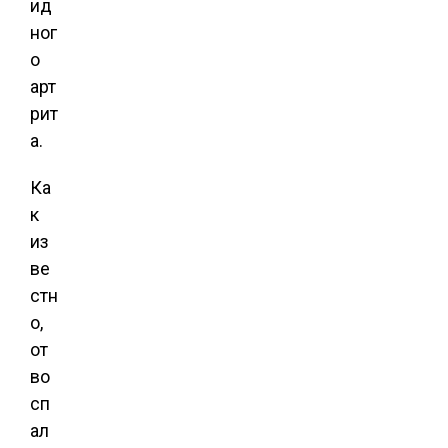
ид
ног
о
арт
рит
а.
Ка
к
из
ве
стн
о,
от
во
сп
ал