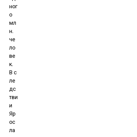
ног
о
мл
н.
че
ло
ве
к.
В с
ле
дс
тви
и
Яр
ос
ла