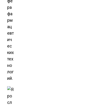
фе
ра
фа
рм
ац
евт
ич
ес
ких
тех
но
лог
ий.