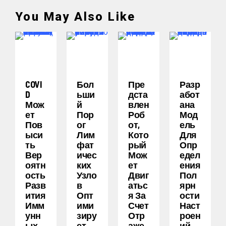
You May Also Like
COVI
Бол
Пре
Разр
D
Ьши
Дста
Абот
Мож
Й
Влен
Ана
Ет
Пор
Роб
Мод
Пов
Ог
От,
Ель
Ыси
Лим
Кото
Для
Ть
Фат
Рый
Опр
Вер
Ичес
Мож
Едел
Оятн
Ких
Ет
Ения
Ость
Узло
Двиг
Пол
Разв
В
Атьс
Ярн
Ития
Опт
Я За
Ости
Имм
Ими
Счет
Наст
Унн
Зиру
Отр
Роен
Ых
Ет
Аже
Ий