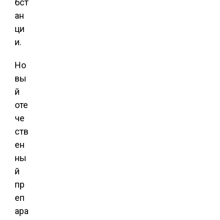
бст
ан
ци
и.
Но
вы
й
оте
че
ств
ен
ны
й
пр
еп
ара