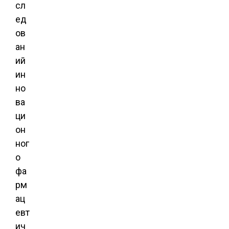
сл
ед
ов
ан
ий
ин
но
ва
ци
он
ног
о
фа
рм
ац
евт
ич