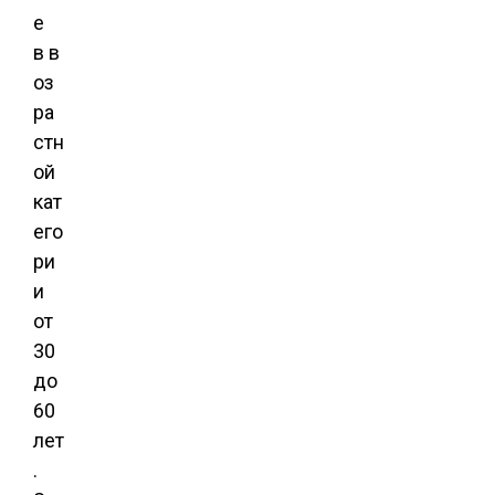
е
в в
оз
ра
стн
ой
кат
его
ри
и
от
30
до
60
лет
.