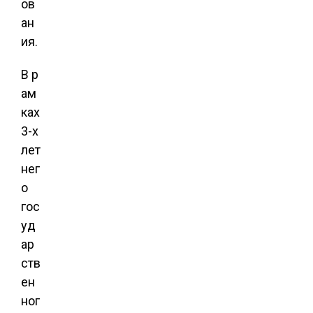
ов
ан
ия.
В р
ам
ках
3-х
лет
нег
о
гос
уд
ар
ств
ен
ног