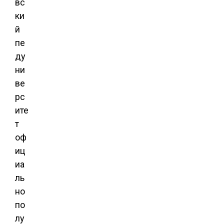
вс
ки
й
пе
ду
ни
ве
рс
ите
т
оф
иц
иа
ль
но
по
лу