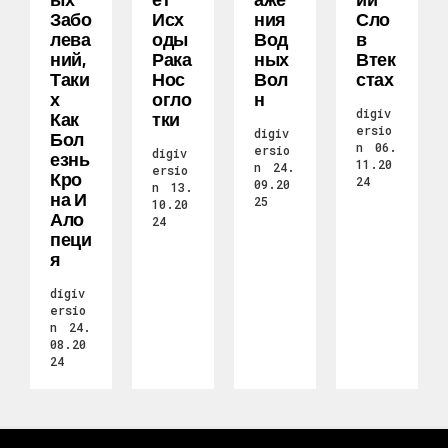
Забо
Исх
Ния
Сло
Лева
Оды
Вод
В
Ний,
Рака
Ных
Втек
Таки
Нос
Вол
Стах
Х
Огло
Н
digiv
Как
Тки
ersio
digiv
Бол
n
06.
ersio
digiv
Езнь
11.20
n
24.
ersio
Кро
24
09.20
n
13.
На И
25
10.20
Ало
24
Пеци
Я
digiv
ersio
n
24.
08.20
24