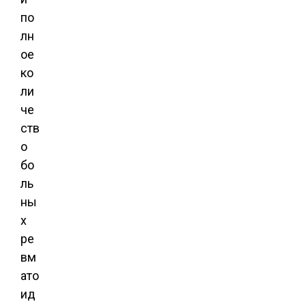
по
лн
ое
ко
ли
че
ств
о
бо
ль
ны
х
ре
вм
ато
ид