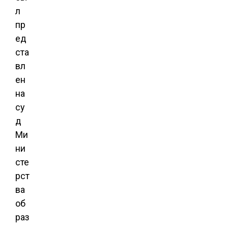
л
пр
ед
ста
вл
ен
на
су
д
Ми
ни
сте
рст
ва
об
раз