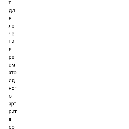
т
дл
я
ле
че
ни
я
ре
вм
ато
ид
ног
о
арт
рит
а
со