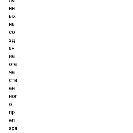
нн
ых
на
со
зд
ан
ие
оте
че
ств
ен
ног
о
пр
еп
ара