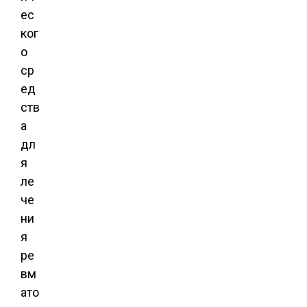
ес
ког
о
ср
ед
ств
а
дл
я
ле
че
ни
я
ре
вм
ато