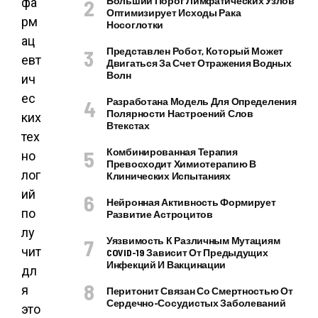
Больший Порог Лимфатических Узлов
фа
Оптимизирует Исходы Рака
рм
Носоглотки
ац
Представлен Робот, Который Может
евт
Двигаться За Счет Отражения Водных
Волн
ич
ес
Разработана Модель Для Определения
Полярности Настроений Слов
ких
Втекстах
тех
Комбинированная Терапия
но
Превосходит Химиотерапию В
лог
Клинических Испытаниях
ий
Нейронная Активность Формирует
по
Развитие Астроцитов
лу
Уязвимость К Различным Мутациям
чит
COVID-19 Зависит От Предыдущих
Инфекций И Вакцинации
дл
я
Перитонит Связан Со Смертностью От
Сердечно-Сосудистых Заболеваний
это