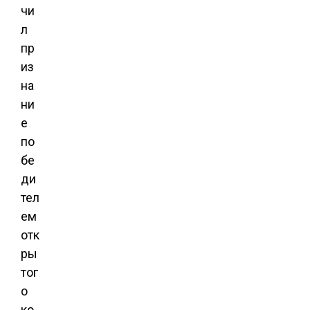
чи
л
пр
из
на
ни
е
по
бе
ди
тел
ем
отк
ры
тог
о
ко