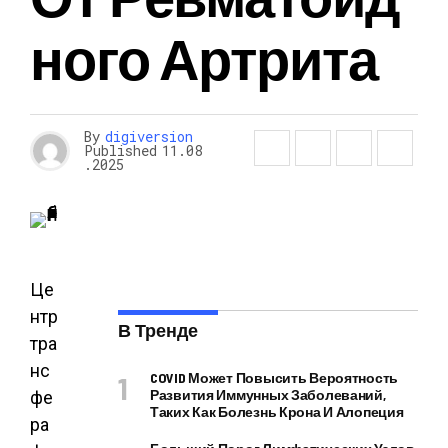
Ного Артрита
By
digiversion
Published
11.08
.2025
Це
нтр
В Тренде
тра
нс
COVID Может Повысить Вероятность
Развития Иммунных Заболеваний,
фе
Таких Как Болезнь Крона И Алопеция
ра