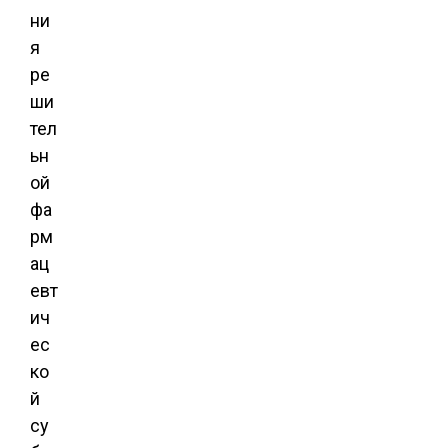
ни
я
ре
ши
тел
ьн
ой
фа
рм
ац
евт
ич
ес
ко
й
су