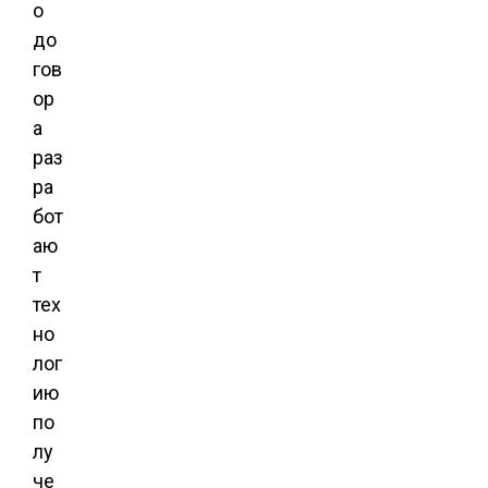
о
до
гов
ор
а
раз
ра
бот
аю
т
тех
но
лог
ию
по
лу
че