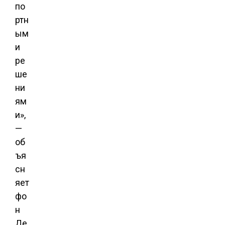
по
ртн
ым
и
ре
ше
ни
ям
и»,
—
об
ъя
сн
яет
фо
н
Де