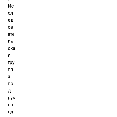
Ис
сл
ед
ов
ате
ль
ска
я
гру
пп
а
по
д
рук
ов
од