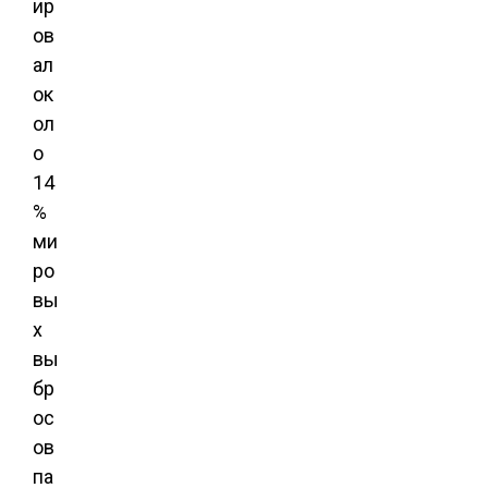
ир
ов
ал
ок
ол
о
14
%
ми
ро
вы
х
вы
бр
ос
ов
па