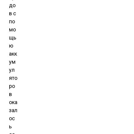
до
в с
по
мо
щь
ю
акк
ум
ул
ято
ро
в
ока
зал
ос
ь