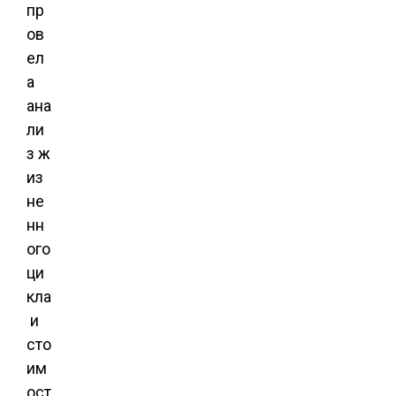
пр
ов
ел
а
ана
ли
з ж
из
не
нн
ого
ци
кла
и
сто
им
ост