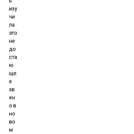
ь
изу
чи
ла
это
не
до
ста
ю
ще
е
зв
ен
о в
но
во
м