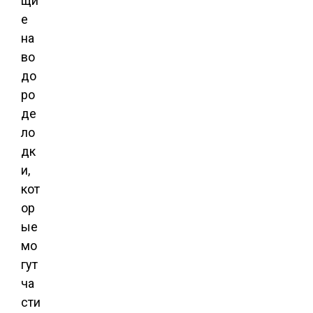
щи
е
на
во
до
ро
де
ло
дк
и,
кот
ор
ые
мо
гут
ча
сти