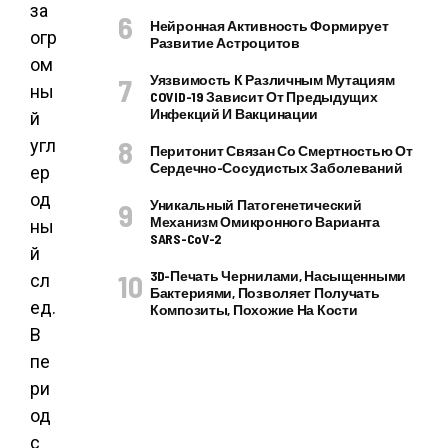
за
Нейронная Активность Формирует
огр
Развитие Астроцитов
ом
Уязвимость К Различным Мутациям
ны
COVID-19 Зависит От Предыдущих
Инфекций И Вакцинации
й
угл
Перитонит Связан Со Смертностью От
Сердечно-Сосудистых Заболеваний
ер
од
Уникальный Патогенетический
Механизм Омикронного Варианта
ны
SARS-CoV-2
й
3D-Печать Чернилами, Насыщенными
сл
Бактериями, Позволяет Получать
ед.
Композиты, Похожие На Кости
В
пе
ри
од
с