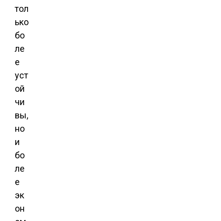
тол
ько
бо
ле
е
уст
ой
чи
вы,
но
и
бо
ле
е
эк
он