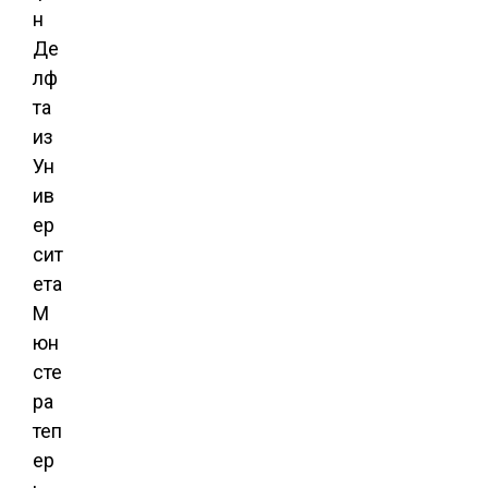
н
Де
лф
та
из
Ун
ив
ер
сит
ета
М
юн
сте
ра
теп
ер