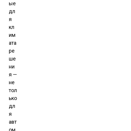
ые
дл
я
кл
им
ата
ре
ше
ни
я —
не
тол
ько
дл
я
авт
ом