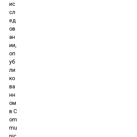
ис
сл
ед
ов
ан
ии,
оп
уб
ли
ко
ва
нн
ом
в C
om
mu
nic