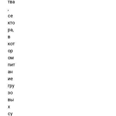
тва
,
се
кто
ра,
в
кот
ор
ом
пит
ан
ие
гру
зо
вы
х
су