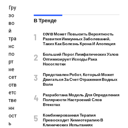
Гру
зо
В Тренде
во
й
COVID Может Повысить Вероятность
тра
Развития Иммунных Заболеваний,
Таких Как Болезнь Крона И Алопеция
нс
по
Больший Порог Лимфатических Узлов
Оптимизирует Исходы Рака
рт
Носоглотки
не
Представлен Робот, Который Может
сет
Двигаться За Счет Отражения Водных
отв
Волн
етс
Разработана Модель Для Определения
тве
Полярности Настроений Слов
Втекстах
нн
ост
Комбинированная Терапия
Превосходит Химиотерапию В
ь
Клинических Испытаниях