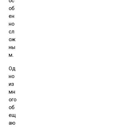
ос
об
ен
но
сл
ож
ны
м.
Од
но
из
мн
ого
об
ещ
аю