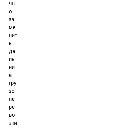
чн
о
за
ме
нит
ь
да
ль
ни
е
гру
зо
пе
ре
во
зки
.