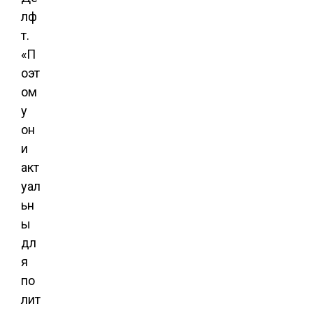
лф
т.
«П
оэт
ом
у
он
и
акт
уал
ьн
ы
дл
я
по
лит