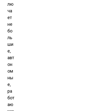
лю
ча
ет
не
бо
ль
ши
е,
авт
он
ом
ны
е,
ра
бот
аю