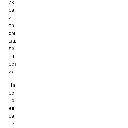
ик
ов
и
пр
ом
ыш
ле
нн
ост
и».
На
ос
но
ве
св
ое