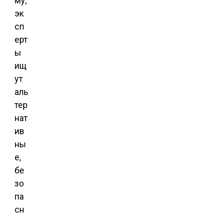
му,
эк
сп
ерт
ы
ищ
ут
аль
тер
нат
ив
ны
е,
бе
зо
па
сн