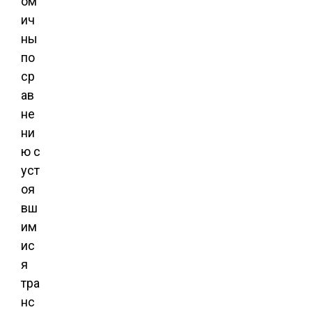
ом
ич
ны
по
ср
ав
не
ни
ю с
уст
оя
вш
им
ис
я
тра
нс