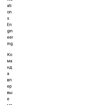
ati
on
s
En
gin
eer
ing.
Ко
ма
нд
а
вп
ер
вы
е