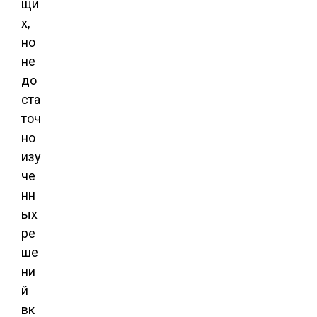
щи
х,
но
не
до
ста
точ
но
изу
че
нн
ых
ре
ше
ни
й
вк