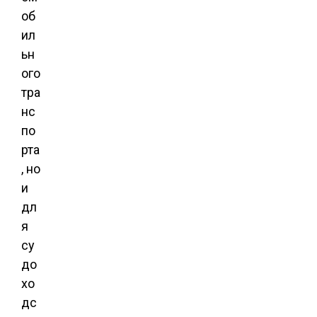
об
ил
ьн
ого
тра
нс
по
рта
, но
и
дл
я
су
до
хо
дс