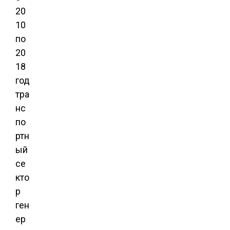
20
10
по
20
18
год
тра
нс
по
ртн
ый
се
кто
р
ген
ер