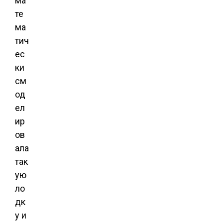
ма
те
ма
тич
ес
ки
см
од
ел
ир
ов
ала
так
ую ​​
ло
дк
у и