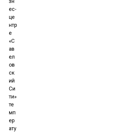
зн
ес-
це
нтр
е
«С
ав
ел
ов
ск
ий
Си
ти»
те
мп
ер
ату