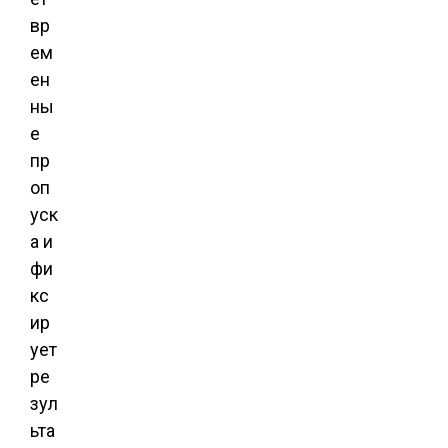
вр
ем
ен
ны
е
пр
оп
уск
а и
фи
кс
ир
ует
ре
зул
ьта