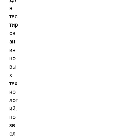
я
тес
тир
ов
ан
ия
но
вы
х
тех
но
лог
ий,
по
зв
ол