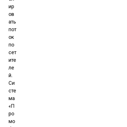
ир
ов
ать
пот
ок
по
сет
ите
ле
й.
Си
сте
ма
«П
ро
мо