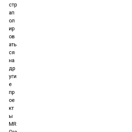
стр
ап
ол
ир
ов
ать
ся
на
др
уги
е
пр
ое
кт
ы
MR
Gro