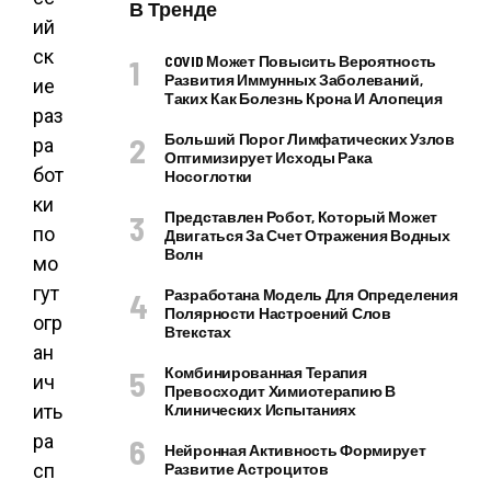
В Тренде
ий
ск
COVID Может Повысить Вероятность
Развития Иммунных Заболеваний,
ие
Таких Как Болезнь Крона И Алопеция
раз
Больший Порог Лимфатических Узлов
ра
Оптимизирует Исходы Рака
бот
Носоглотки
ки
Представлен Робот, Который Может
по
Двигаться За Счет Отражения Водных
Волн
мо
гут
Разработана Модель Для Определения
Полярности Настроений Слов
огр
Втекстах
ан
Комбинированная Терапия
ич
Превосходит Химиотерапию В
ить
Клинических Испытаниях
ра
Нейронная Активность Формирует
сп
Развитие Астроцитов