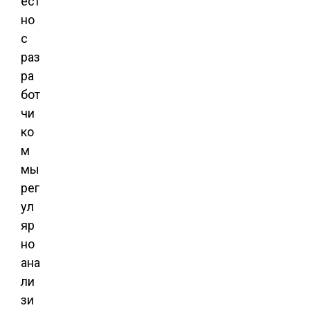
ест
но
с
раз
ра
бот
чи
ко
м
мы
рег
ул
яр
но
ана
ли
зи