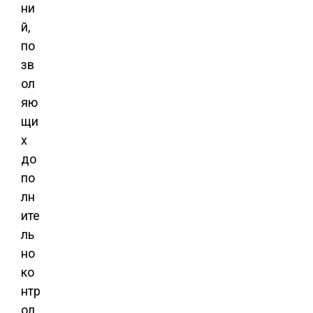
ни
й,
по
зв
ол
яю
щи
х
до
по
лн
ите
ль
но
ко
нтр
ол