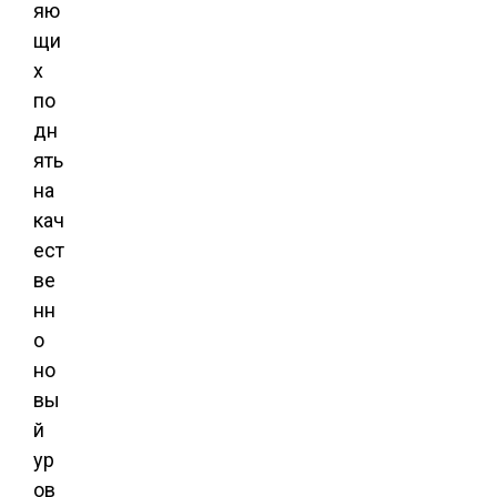
яю
щи
х
по
дн
ять
на
кач
ест
ве
нн
о
но
вы
й
ур
ов