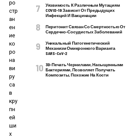
ро
Уязвимость К Различным Мутациям
стр
COVID-19 Зависит От Предыдущих
Инфекций И Вакцинации
ан
ен
Перитонит Связан Со Смертностью От
Сердечно-Сосудистых Заболеваний
ие
ко
Уникальный Патогенетический
Механизм Омикронного Варианта
ро
SARS-CoV-2
на
3D-Печать Чернилами, Насыщенными
ви
Бактериями, Позволяет Получать
Композиты, Похожие На Кости
ру
са
в
кру
пн
ей
ши
х