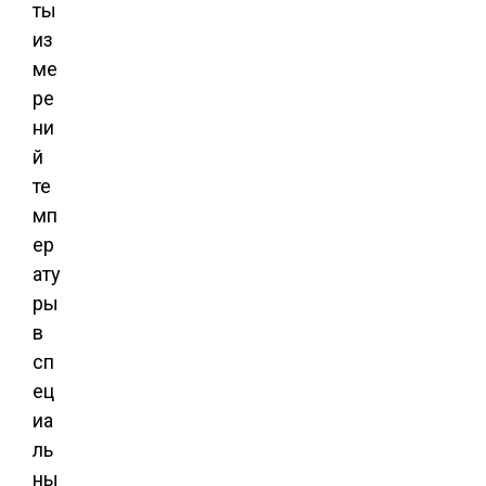
ты
из
ме
ре
ни
й
те
мп
ер
ату
ры
в
сп
ец
иа
ль
ны