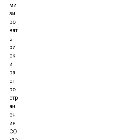
ми
зи
ро
ват
ь
ри
ск
и
ра
сп
ро
стр
ан
ен
ия
CO
VID