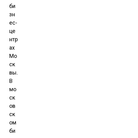
би
зн
ес-
це
нтр
ах
Мо
ск
вы.
В
мо
ск
ов
ск
ом
би