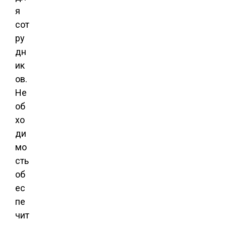
я
сот
ру
дн
ик
ов.
Не
об
хо
ди
мо
сть
об
ес
пе
чит