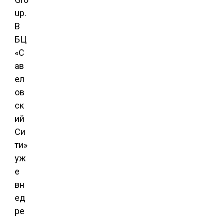
up.
В
БЦ
«С
ав
ел
ов
ск
ий
Си
ти»
уж
е
вн
ед
ре