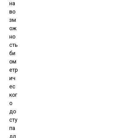
на
во
зм
ож
но
сть
би
ом
етр
ич
ес
ког
о
до
сту
па
дл