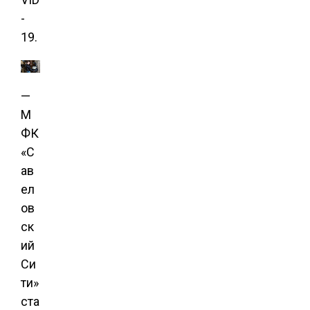
-
19.
—
М
ФК
«С
ав
ел
ов
ск
ий
Си
ти»
ста