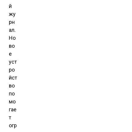
й
жу
рн
ал.
Но
во
е
уст
ро
йст
во
по
мо
гае
т
огр