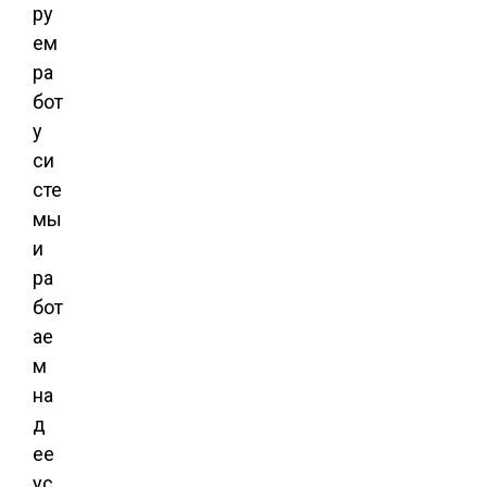
ру
ем
ра
бот
у
си
сте
мы
и
ра
бот
ае
м
на
д
ее
ус