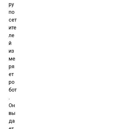
ру
по
сет
ите
ле
й
из
ме
ря
ет
ро
бот
.
Он
вы
да
ет