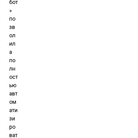
бот
»
по
зв
ол
ил
а
по
лн
ост
ью
авт
ом
ати
зи
ро
ват