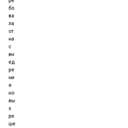
ре
бо
ва
ла
от
на
с
вн
ед
ре
ни
я
но
вы
х
ре
ше