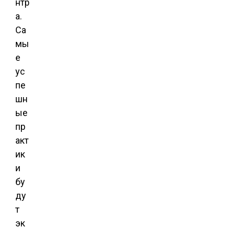
нтр
а.
Са
мы
е
ус
пе
шн
ые
пр
акт
ик
и
бу
ду
т
эк