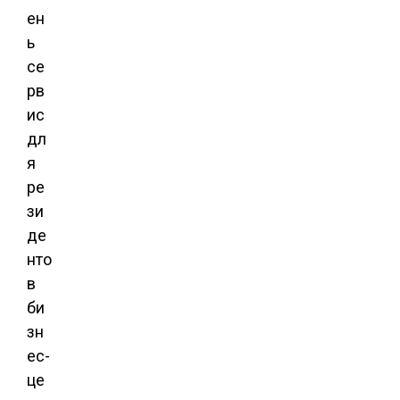
ен
ь
се
рв
ис
дл
я
ре
зи
де
нто
в
би
зн
ес-
це