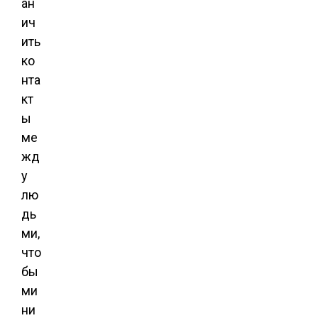
ан
ич
ить
ко
нта
кт
ы
ме
жд
у
лю
дь
ми,
что
бы
ми
ни