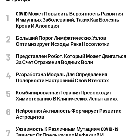
COVID Может Повысить Вероятность Развития
Иммунных Заболеваний, Таких Как Болезнь
Крона И Алопеция
Больший Порог Лимфатических Узлов
Оптимизирует Исходы Рака Носоглотки
Представлен Робот, Который Может Двигаться
За Счет Отражения Водных Волн
Разработана Модель Для Определения
Полярности Настроений Слов Втекстах
Комбинированная Терапия Превосходит
Химиотерапию В Клинических Испытаниях
Нейронная Активность Формирует Развитие
Астроцитов
Уязвимость К Различным Мутациям COVID-19
Зависит От Предыдущих Инфекций И