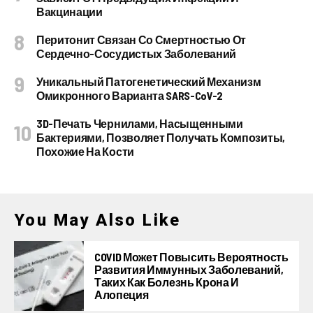
Вакцинации
Перитонит Связан Со Смертностью От
Сердечно-Сосудистых Заболеваний
Уникальный Патогенетический Механизм
Омикронного Варианта SARS-CoV-2
3D-Печать Чернилами, Насыщенными
Бактериями, Позволяет Получать Композиты,
Похожие На Кости
You May Also Like
COVID Может Повысить Вероятность
Развития Иммунных Заболеваний,
Таких Как Болезнь Крона И
Алопеция