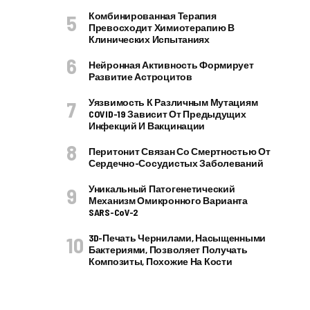
Комбинированная Терапия
Превосходит Химиотерапию В
Клинических Испытаниях
Нейронная Активность Формирует
Развитие Астроцитов
Уязвимость К Различным Мутациям
COVID-19 Зависит От Предыдущих
Инфекций И Вакцинации
Перитонит Связан Со Смертностью От
Сердечно-Сосудистых Заболеваний
Уникальный Патогенетический
Механизм Омикронного Варианта
SARS-CoV-2
3D-Печать Чернилами, Насыщенными
Бактериями, Позволяет Получать
Композиты, Похожие На Кости