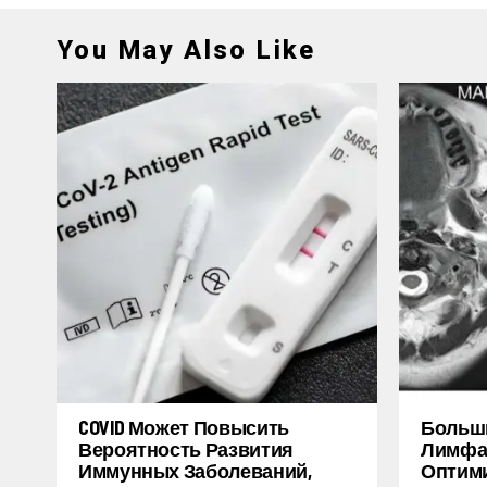
You May Also Like
COVID Может Повысить
Больш
Вероятность Развития
Лимфат
Иммунных Заболеваний,
Оптими