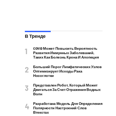
В Тренде
COVID Может Повысить Вероятность
Развития Иммунных Заболеваний,
Таких Как Болезнь Крона И Алопеция
Больший Порог Лимфатических Узлов
Оптимизирует Исходы Рака
Носоглотки
Представлен Робот, Который Может
Двигаться За Счет Отражения Водных
Волн
Разработана Модель Для Определения
Полярности Настроений Слов
Втекстах