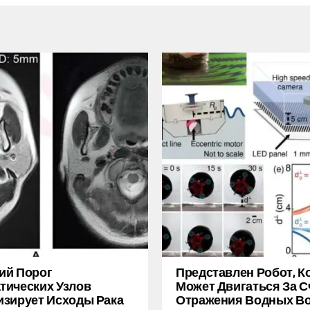
ий Порог
Представлен Робот, 
ических Узлов
Может Двигаться За С
зирует Исходы Рака
Отражения Водных В