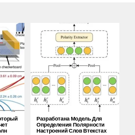
Который
Разработана Модель Для
чет
Определения Полярности
олн
Настроений Слов Втекстах