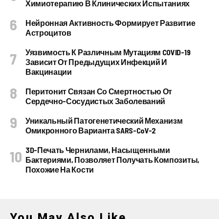
Химиотерапию В Клинических Испытаниях
Нейронная Активность Формирует Развитие
Астроцитов
Уязвимость К Различным Мутациям COVID-19
Зависит От Предыдущих Инфекций И
Вакцинации
Перитонит Связан Со Смертностью От
Сердечно-Сосудистых Заболеваний
Уникальный Патогенетический Механизм
Омикронного Варианта SARS-CoV-2
3D-Печать Чернилами, Насыщенными
Бактериями, Позволяет Получать Композиты,
Похожие На Кости
You May Also Like