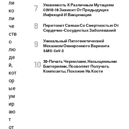
ли
Уязвимость К Различным Мутациям
COVID-19 Зависит От Предыдущих
ко
Инфекций И Вакцинации
ли
Перитонит Связан Со Смертностью От
че
Сердечно-Сосудистых Заболеваний
ств
Уникальный Патогенетический
о
Механизм Омикронного Варианта
лю
SARS-CoV-2
де
3D-Печать Чернилами, Насыщенными
й,
Бактериями, Позволяет Получать
Композиты, Похожие На Кости
кот
ор
ые
ум
ир
аю
т
от