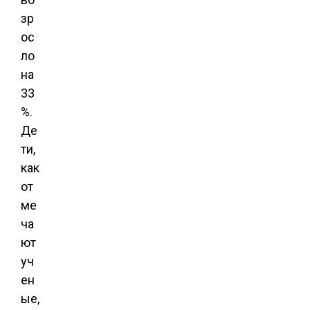
зр
ос
ло
на
33
%.
Де
ти,
как
от
ме
ча
ют
уч
ен
ые,