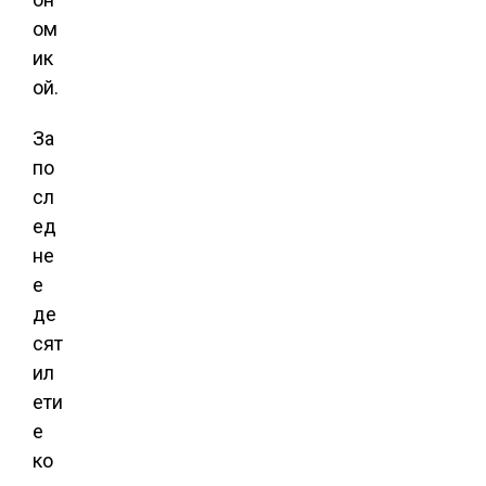
ом
ик
ой.
За
по
сл
ед
не
е
де
сят
ил
ети
е
ко