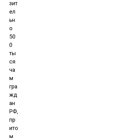
зит
ел
ьн
о
50
0
ты
ся
ча
м
гра
жд
ан
РФ,
пр
ито
м