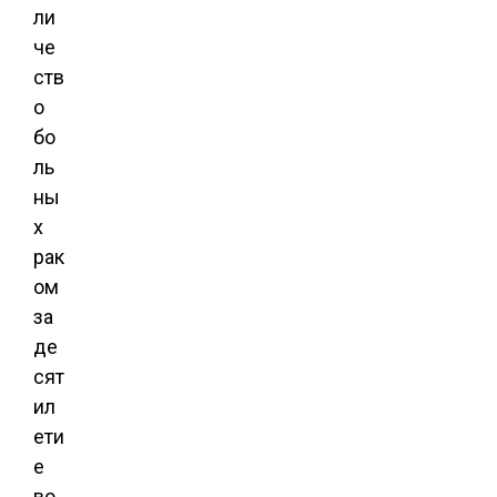
ли
че
ств
о
бо
ль
ны
х
рак
ом
за
де
сят
ил
ети
е
во