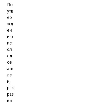
По
утв
ер
жд
ен
ию
ис
сл
ед
ов
ате
ле
й,
рак
раз
ви