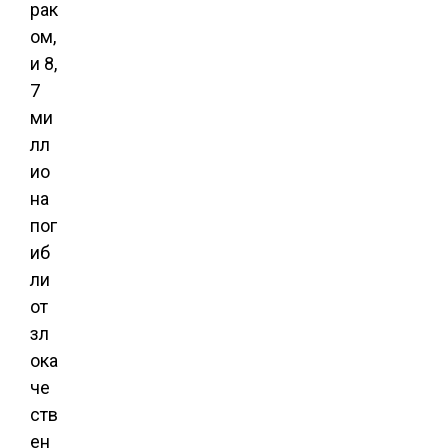
рак
ом,
и 8,
7
ми
лл
ио
на
пог
иб
ли
от
зл
ока
че
ств
ен