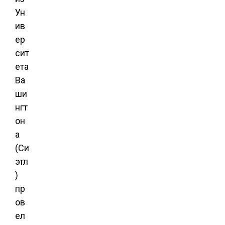
Ун
ив
ер
сит
ета
Ва
ши
нгт
он
а
(Си
этл
)
пр
ов
ел