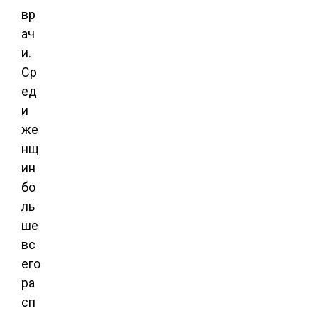
вр
ач
и.
Ср
ед
и
же
нщ
ин
бо
ль
ше
вс
его
ра
сп