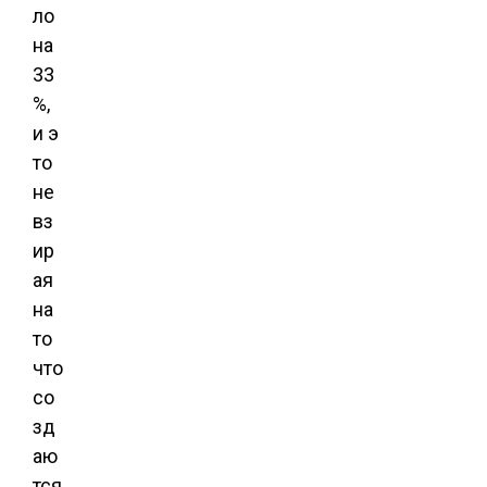
ло
на
33
%,
и э
то
не
вз
ир
ая
на
то
что
со
зд
аю
тся