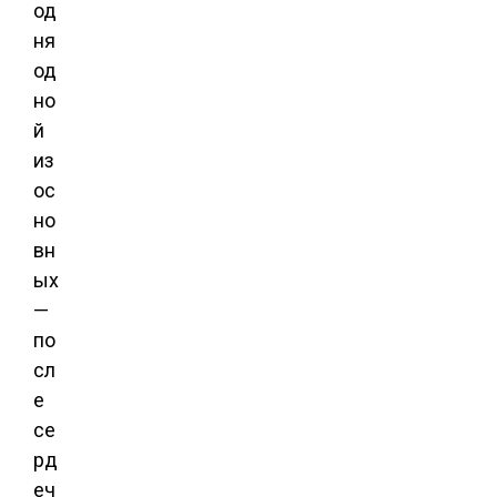
од
ня
од
но
й
из
ос
но
вн
ых
—
по
сл
е
се
рд
еч