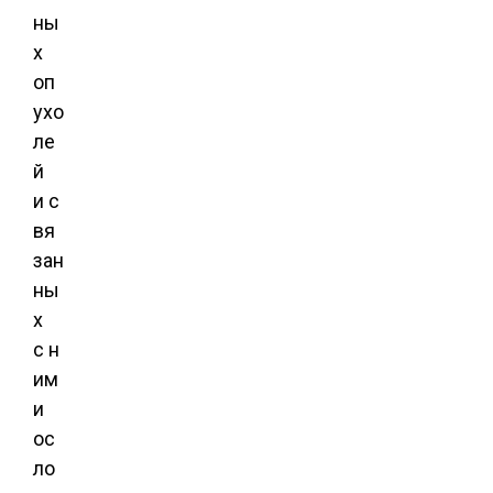
ны
х
оп
ухо
ле
й
и с
вя
зан
ны
х
с н
им
и
ос
ло