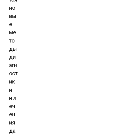
но
вы
е
ме
то
ды
ди
агн
ост
ик
и
и л
еч
ен
ия
да