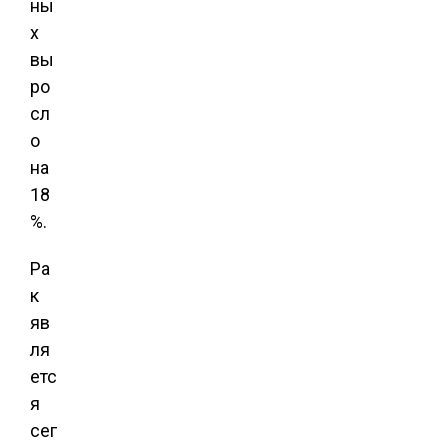
ны
х
вы
ро
сл
о
на
18
%.
Ра
к
яв
ля
етс
я
сег