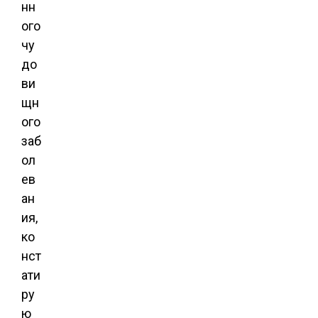
нн
ого
чу
до
ви
щн
ого
заб
ол
ев
ан
ия,
ко
нст
ати
ру
ю