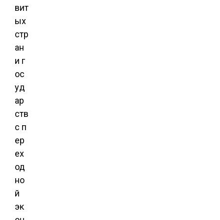
вит
ых
стр
ан
и г
ос
уд
ар
ств
с п
ер
ех
од
но
й
эк
он