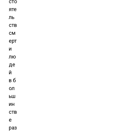
сто
яте
ль
ств
см
ерт
и
лю
де
й
в б
ол
ьш
ин
ств
е
раз