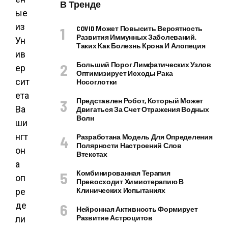
В Тренде
ые
из
COVID Может Повысить Вероятность
Развития Иммунных Заболеваний,
Ун
Таких Как Болезнь Крона И Алопеция
ив
Больший Порог Лимфатических Узлов
ер
Оптимизирует Исходы Рака
сит
Носоглотки
ета
Представлен Робот, Который Может
Ва
Двигаться За Счет Отражения Водных
Волн
ши
нгт
Разработана Модель Для Определения
Полярности Настроений Слов
он
Втекстах
а
Комбинированная Терапия
оп
Превосходит Химиотерапию В
Клинических Испытаниях
ре
де
Нейронная Активность Формирует
Развитие Астроцитов
ли