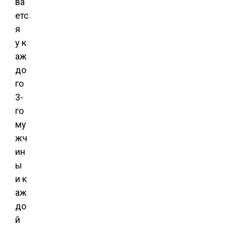
ва
етс
я
у к
аж
до
го
3-
го
му
жч
ин
ы
и к
аж
до
й