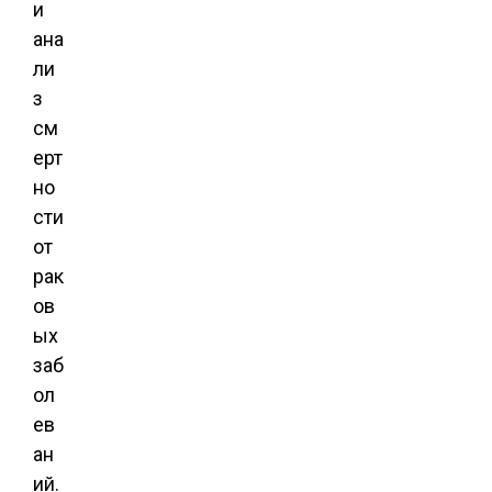
и
ана
ли
з
см
ерт
но
сти
от
рак
ов
ых
заб
ол
ев
ан
ий.