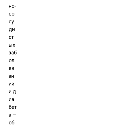
но-
со
су
ди
ст
ых
заб
ол
ев
ан
ий
и д
иа
бет
а —
об