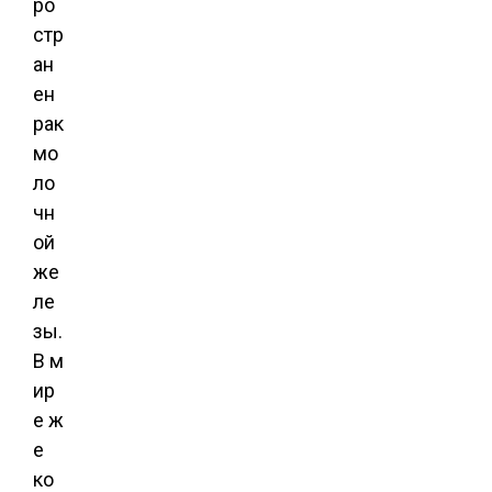
ро
стр
ан
ен
рак
мо
ло
чн
ой
же
ле
зы.
В м
ир
е ж
е
ко