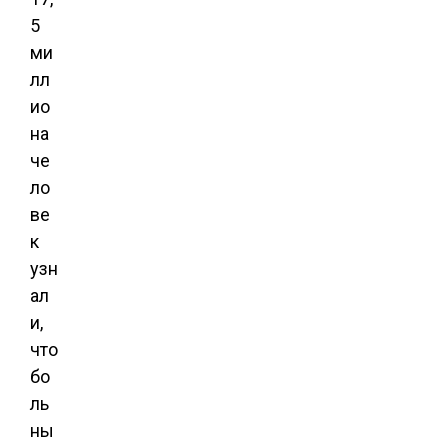
5
ми
лл
ио
на
че
ло
ве
к
узн
ал
и,
что
бо
ль
ны