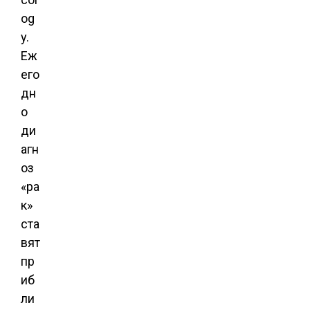
og
y.
Еж
его
дн
о
ди
агн
оз
«ра
к»
ста
вят
пр
иб
ли