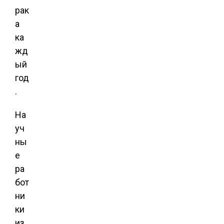
рак
а
ка
жд
ый
год
.
На
уч
ны
е
ра
бот
ни
ки
из