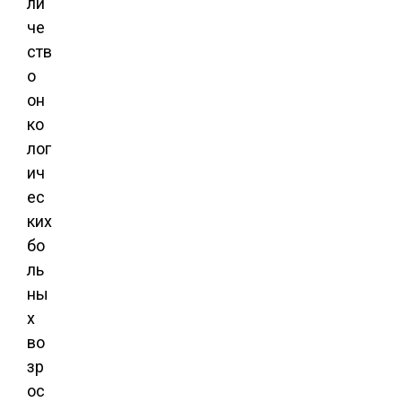
ли
че
ств
о
он
ко
лог
ич
ес
ких
бо
ль
ны
х
во
зр
ос