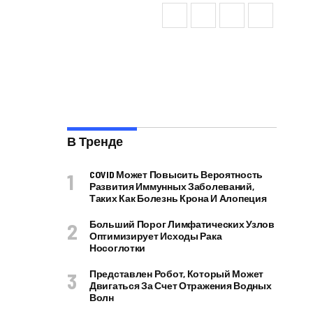
В Тренде
COVID Может Повысить Вероятность
Развития Иммунных Заболеваний,
Таких Как Болезнь Крона И Алопеция
Больший Порог Лимфатических Узлов
Оптимизирует Исходы Рака
Носоглотки
Представлен Робот, Который Может
Двигаться За Счет Отражения Водных
Волн