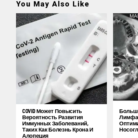
You May Also Like
COVID Может Повысить
Больш
Вероятность Развития
Лимфат
Иммунных Заболеваний,
Оптими
Таких Как Болезнь Крона И
Носогл
Алопеция