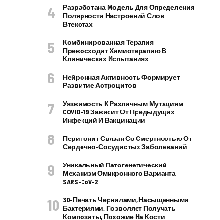
Разработана Модель Для Определения
Полярности Настроений Слов
Втекстах
Комбинированная Терапия
Превосходит Химиотерапию В
Клинических Испытаниях
Нейронная Активность Формирует
Развитие Астроцитов
Уязвимость К Различным Мутациям
COVID-19 Зависит От Предыдущих
Инфекций И Вакцинации
Перитонит Связан Со Смертностью От
Сердечно-Сосудистых Заболеваний
Уникальный Патогенетический
Механизм Омикронного Варианта
SARS-CoV-2
3D-Печать Чернилами, Насыщенными
Бактериями, Позволяет Получать
Композиты, Похожие На Кости