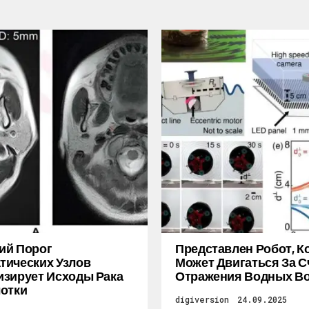
ий Порог
Представлен Робот, 
ических Узлов
Может Двигаться За С
зирует Исходы Рака
Отражения Водных В
отки
digiversion
24.09.2025