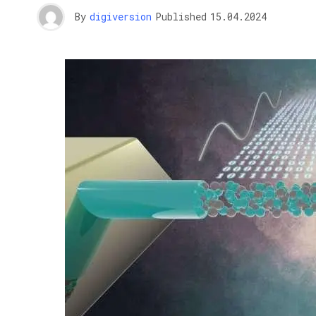
By
digiversion
Published
15.04.2024