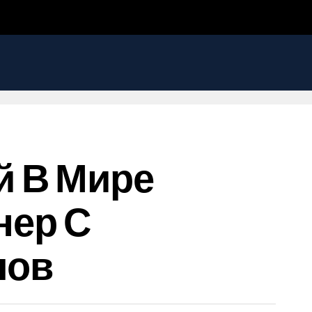
й В Мире
нер С
лов